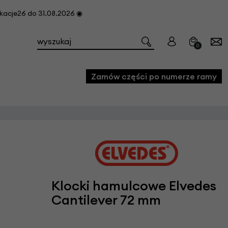
cje26 do 31.08.2026 ◉
0
Zamów części po numerze ramy
e
we
owe
acji i konserwacji roweru
Klocki hamulcowe Elvedes
fon
Cantilever 72 mm
e