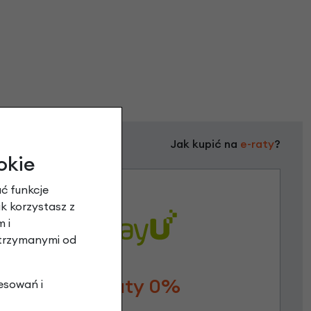
Jak kupić na
e-raty
?
okie
ć funkcje
ak korzystasz z
 i
otrzymanymi od
Raty 0%
esowań i