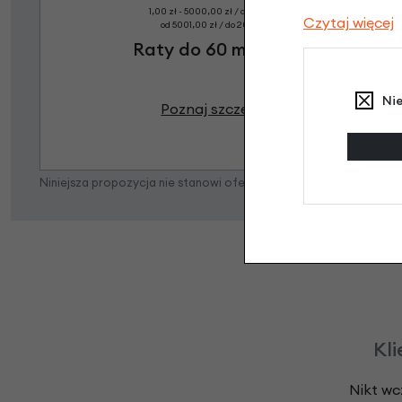
1,00 zł - 5000,00 zł / do 10 rat 0%
Czytaj więcej
od 5001,00 zł / do 20 rat 0%
Raty do 60 miesięcy
Ni
Poznaj szczegóły
Niniejsza propozycja nie stanowi oferty w rozumieniu art. 66 K
Kli
Nikt wc