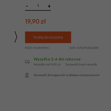
we
-
+
y
19,90
zł
Dodaj do koszyka
KOD:
KA6808KC
EAN:
8716706006551
Wysyłka 2-6 dni robocze
Wysyłka od 9,90 zł
Sprawdź koszt wysyłki
Sprawdź dostępność w sklepie stacjonarnym