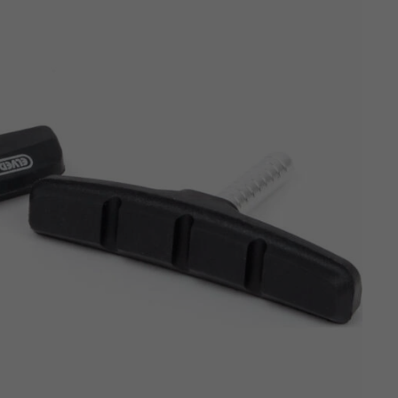
Z
apięcia rowero
Pompki rowerowe
werowe
er Pig
Peruzzo
Gazelle
Pozostałe
N
akrętki i obejm
i:SY
Przerzutki rowerowe
es
Inny
R
owery transportowe - akcesoria
S
akwy i torby rowerowe
Siodełka rowerowe
rowe
Strida - części