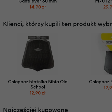
Cantilever 60 mm
M70T2 
14,90 zł
29,9
Klienci, którzy kupili ten produkt wyb
Chlapacz błotnika Bibia Old
Chlapacz B
School
12,9
12,90 zł
Najczęściej kupowane