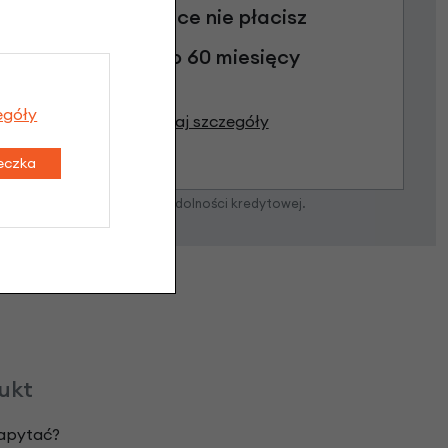
3 miesiące nie płacisz
Raty do 60 miesięcy
egóły
Poznaj szczegóły
teczka
zostanie podjęta po ocenie zdolności kredytowej.
dukt
zapytać?