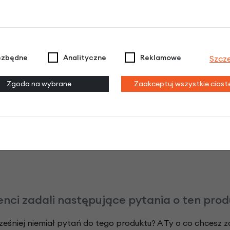
3 miesiące nie płacisz
Raty do 60 miesięcy
ezbędne
Analityczne
Reklamowe
Szcz
Poznaj szczegóły
Zgoda na wybrane
Zaakceptuj wszystkie cias
odeksu Cywilnego. Ostateczna decyzja o warunkach i przyznaniu kredytu 
enci zadali następujące pytania o ten pro
ześniej niemiał pytań do tego produktu? A Ty o co chcesz 