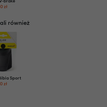
V-brake
0 zł
rali również
ibia Sport
0 zł