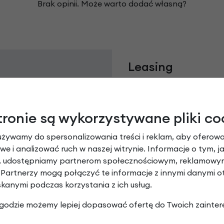
Brak opinii. Może warto dodać własną?
Leasing
tronie są wykorzystywane pliki co
używamy do spersonalizowania treści i reklam, aby oferowa
e i analizować ruch w naszej witrynie. Informacje o tym, j
y, udostępniamy partnerom społecznościowym, reklamowym
 Partnerzy mogą połączyć te informacje z innymi danymi 
skanymi podczas korzystania z ich usług.
Raty 0%
 zgodzie możemy lepiej dopasować ofertę do Twoich zainter