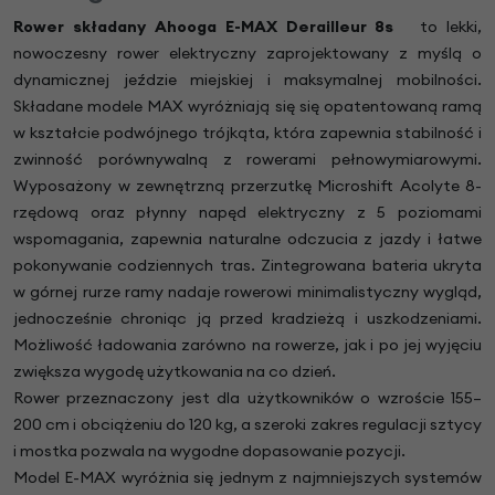
Rower składany Ahooga E-MAX Derailleur
8s
to lekki,
nowoczesny rower elektryczny zaprojektowany z myślą o
dynamicznej jeździe miejskiej i maksymalnej mobilności.
Składane modele MAX wyróżniają się się opatentowaną ramą
w kształcie podwójnego trójkąta, która zapewnia stabilność i
zwinność porównywalną z rowerami pełnowymiarowymi.
Wyposażony w zewnętrzną przerzutkę Microshift Acolyte 8-
rzędową oraz płynny napęd elektryczny z 5 poziomami
wspomagania, zapewnia naturalne odczucia z jazdy i łatwe
pokonywanie codziennych tras. Zintegrowana bateria ukryta
w górnej rurze ramy nadaje rowerowi minimalistyczny wygląd,
jednocześnie chroniąc ją przed kradzieżą i uszkodzeniami.
Możliwość ładowania zarówno na rowerze, jak i po jej wyjęciu
zwiększa wygodę użytkowania na co dzień.
Rower przeznaczony jest dla użytkowników o wzroście 155–
200 cm i obciążeniu do 120 kg, a szeroki zakres regulacji sztycy
i mostka pozwala na wygodne dopasowanie pozycji.
Model E-MAX wyróżnia się jednym z najmniejszych systemów