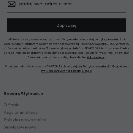
podaj swój adres e-mail
Zapisz się
Możesz zrezygnować w każdej chwili. W tym celu przeczytaj
politykę prywatności
i
cookie. Administratorem Twoich danych osobowych są RoweryStylowe.pl (50-028 Wrocław,
ul. Świdnicka 49; e-mail: sklep@rowerystylowe.pl, telefon: 713 432 029. Podany przez Ciebie
adres e-mail może stanowić Twoje dane osobowe (np. jeżeli zawiera Twoje imię i nazwisko).
* Warunki świadczenia usługi Newsletter
Pokaż więcej
Strona jest chroniona przez reCAPTCHA i obowiązują ją
Polityka prywatności Google
oraz
Warunki korzystania z usługi Google
.
RoweryStylowe.pl
O firmie
Regulamin sklepu
Polityka prywatności
Serwis rowerowy