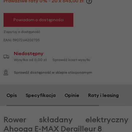
Prawdziwe raty 0% - 20 x 645,00 zł
Powiadom o dostępności
Zapytaj o dostępność
EAN:
5907264202735
Niedostępny
Wysyłka od 0,00 zł
Sprawdź koszt wysyłki
Sprawdź dostępność w sklepie stacjonarnym
Opis
Specyfikacja
Opinie
Raty i leasing
Z
Rower składany elektryczny
Ahooga E-MAX Derailleur 8