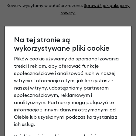
Rowery wysyłamy w całości złożone.
Sprawdź jak pakujemy
rowery.
Na tej stronie są
wykorzystywane pliki cookie
Plików cookie używamy do spersonalizowania
treści i reklam, aby oferować funkcje
BEZPIECZNA PACZKA
społecznościowe i analizować ruch w naszej
Każda paczka jest ubezpieczona na pełną wartość roweru.
witrynie. Informacje o tym, jak korzystasz z
Rower możesz odpakować przy kurierze.
naszej witryny, udostępniamy partnerom
społecznościowym, reklamowym i
analitycznym. Partnerzy mogą połączyć te
informacje z innymi danymi otrzymanymi od
Ciebie lub uzyskanymi podczas korzystania z
ich usług.