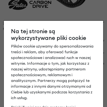
ZALETY ZASTOSOWANIA PASKA ZĘBATEGO ZAMIAST
STANDARDOWEGO ŁAŃCUCHA:
Na tej stronie są
niższa waga
wykorzystywane pliki cookie
czysty napęd (bez smarów i innych środków
Plików cookie używamy do spersonalizowania
chemicznych)
treści i reklam, aby oferować funkcje
odpada serwisowanie napędu (smarowanie, naciąganie,
społecznościowe i analizować ruch w naszej
czyszczeni)
witrynie. Informacje o tym, jak korzystasz z
zdecydowanie dłuższa żywotność do 25.000 km (łańcuch
naszej witryny, udostępniamy partnerom
max do 5.000 km)
społecznościowym, reklamowym i
cicha praca
analitycznym. Partnerzy mogą połączyć te
informacje z innymi danymi otrzymanymi od
Ciebie lub uzyskanymi podczas korzystania z
ich usług.