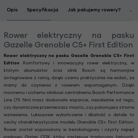
Opis
Specyfikacja
Jak pakujemy rowery?
Jak
Rower elektryczny na pasku
Gazelle Grenoble C5+ First Edition
Rower elektryczny na pasku Gazelle Grenoble C5+ First
Edition
Komfortowy i innowacyjny rower elektryczny, w
którym akumulator oraz silnik Bosch są harmonijnie
zintegrowane z ramą, dzięki czemu praktycznie nie widać, że
mamy do czynienia z rowerem wspomaganym. Dzięki
mocnemu i cichemu silnikowi centralnemu Bosch Performance
Line (75 Nm) masz doskonałe wsparcie, niezależnie od tego,
czy dynamicznie przemierzasz miasto, czy pokonujesz strome
wzniesienia. Luksusowe wykończenie i dbałość o detale to
cechy charakterystyczne modelu Grenoble C5+ First Edition.
Rower został wyposażony w bezobsługowy i czysty napęd
paskowy Gates CDX, który zastępuje tradycyjny łańcuch,