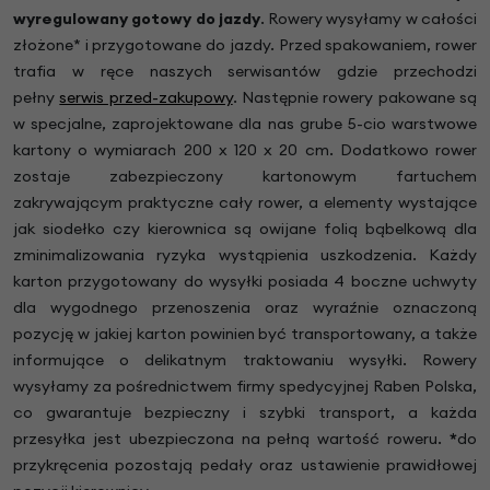
wyregulowany gotowy do jazdy
.
Rowery wysyłamy w całości
złożone* i przygotowane do jazdy. Przed spakowaniem, rower
trafia w ręce naszych serwisantów gdzie przechodzi
pełny
serwis przed-zakupowy
. Następnie rowery pakowane są
w specjalne, zaprojektowane dla nas grube 5-cio warstwowe
kartony o wymiarach 200 x 120 x 20 cm. Dodatkowo rower
zostaje zabezpieczony kartonowym fartuchem
zakrywającym praktyczne cały rower, a elementy wystające
jak siodełko czy kierownica są owijane folią bąbelkową dla
zminimalizowania ryzyka wystąpienia uszkodzenia. Każdy
karton przygotowany do wysyłki posiada 4 boczne uchwyty
dla wygodnego przenoszenia oraz wyraźnie oznaczoną
pozycję w jakiej karton powinien być transportowany, a także
informujące o delikatnym traktowaniu wysyłki. Rowery
wysyłamy za pośrednictwem firmy spedycyjnej Raben Polska,
co gwarantuje bezpieczny i szybki transport, a każda
przesyłka jest ubezpieczona na pełną wartość roweru.
*
do
przykręcenia pozostają pedały oraz ustawienie prawidłowej