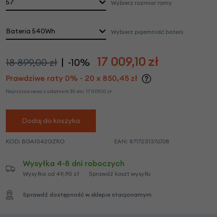
57
Wybierz rozmiar ramy
Bateria 540Wh
Wybierz pojemność baterii
17 009,10
zł
18 899,00 zł
-10%
Prawdziwe raty 0% - 20 x 850,45 zł
Najniższa cena z ostatnich 30 dni:
17 009,10
zł
Dodaj do koszyka
KOD:
BGA1042GZRO
EAN:
8717231376768
Wysyłka 4-8 dni roboczych
Wysyłka od 49,90 zł
Sprawdź koszt wysyłki
Sprawdź dostępność w sklepie stacjonarnym