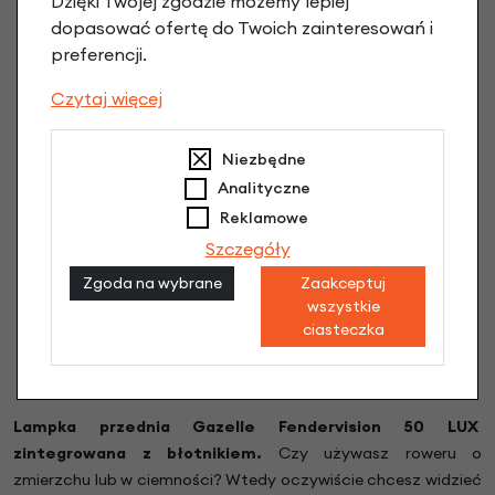
Dzięki Twojej zgodzie możemy lepiej
dopasować ofertę do Twoich zainteresowań i
preferencji.
Czytaj więcej
Niezbędne
Analityczne
Reklamowe
Szczegóły
Zgoda na wybrane
Zaakceptuj
wszystkie
ciasteczka
Lampka przednia
Gazelle Fendervision 50 LUX
z
integrowana z błotnikiem.
Czy używasz roweru o
zmierzchu lub w ciemności? Wtedy oczywiście chcesz widzieć