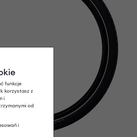
okie
ć funkcje
ak korzystasz z
 i
otrzymanymi od
esowań i