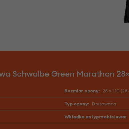
wa Schwalbe Green Marathon 28×1.
Rozmiar opony:
28 x 1.10 (28
Typ opony:
Drutowana
Wkładka antyprzebiciowa: