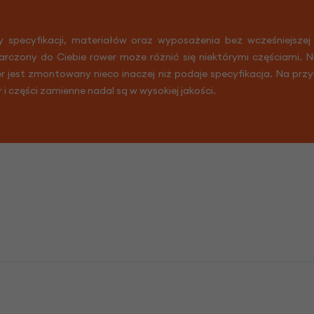
y specyfikacji, materiałów oraz wyposażenia bez wcześniejszej
arczony do Ciebie rower może różnić się niektórymi częściami. 
er jest zmontowany nieco inaczej niż podaje specyfikacja. Na prz
r i części zamienne nadal są w wysokiej jakości.