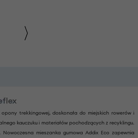
eflex
 opony trekkingowej, doskonała do miejskich rowerów i
alnego kauczuku i materiałów pochodzących z recyklingu.
eniu. Nowoczesna mieszanka gumowa Addix Eco zapewnia