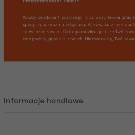
Przeznaczenie:
miasto
Każdy producent zastrzega możliwość lekkiej zmian
specyfikacji oraz na zdjęciach. W związku z tym dost
techniczną roweru. Dlatego możliwe jest, że Twój row
inne pedały, gripy lub łańcuch. Nie martw się, Twój rowe
Informacje handlowe