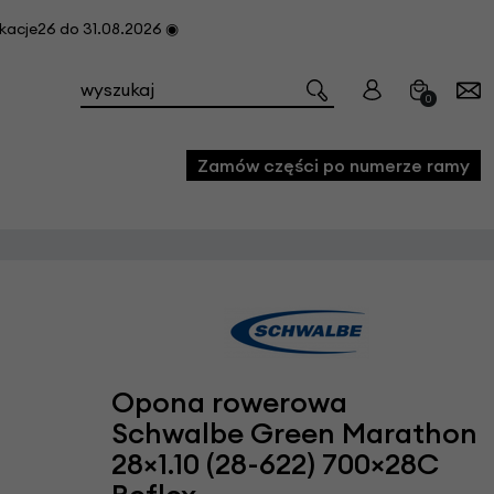
cje26 do 31.08.2026 ◉
0
Zamów części po numerze ramy
e
we
owe
acji i konserwacji roweru
Opona rowerowa
fon
Schwalbe Green Marathon
28×1.10 (28-622) 700×28C
e