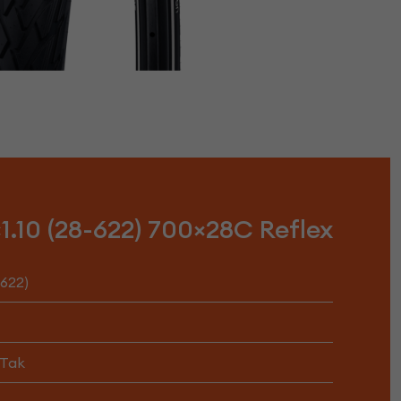
10 (28-622) 700×28C Reflex
-622)
Tak