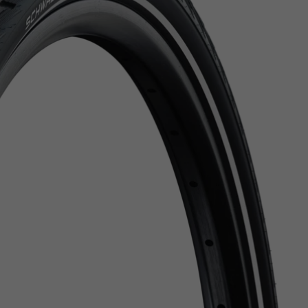
Z
apięcia rowero
Pompki rowerowe
werowe
er Pig
Peruzzo
Gazelle
Pozostałe
N
akrętki i obejm
i:SY
Przerzutki rowerowe
es
Inny
R
owery transportowe - akcesoria
S
akwy i torby rowerowe
Siodełka rowerowe
rowe
Strida - części