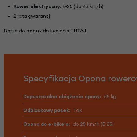
Rower elektryczny
: E-25 (do 25 km/h)
2 lata gwarancji
Dętka do opony do kupienia
TUTAJ
.
Specyfikacja Opona rowero
Dopuszczalne obiążenie opony:
85 kg
Odblaskowy pasek:
Tak
Opona do e-bike'a:
do 25 km/h (E-25)