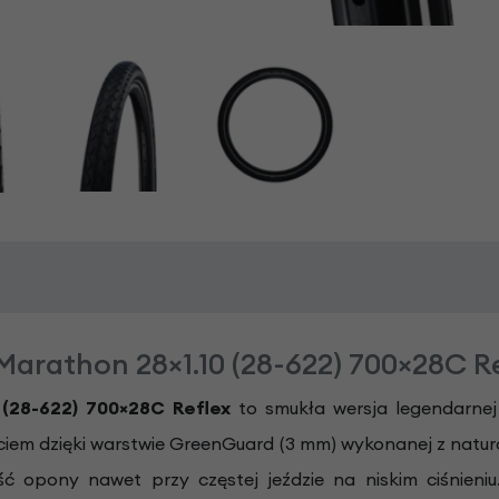
rathon 28×1.10 (28-622) 700×28C R
(28-622) 700×28C Reflex
to smukła wersja legendarnej
iciem dzięki warstwie GreenGuard (3 mm) wykonanej z natur
ość opony nawet przy częstej jeździe na niskim ciśni