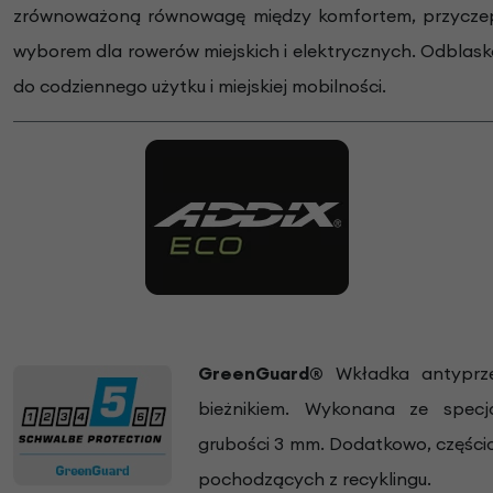
zrównoważoną równowagę między komfortem, przyczepno
wyborem dla rowerów miejskich i elektrycznych. Odblas
do codziennego użytku i miejskiej mobilności.
GreenGuard®
Wkładka antyprze
bieżnikiem. Wykonana ze specj
grubości 3 mm. Dodatkowo, częśc
pochodzących z recyklingu.