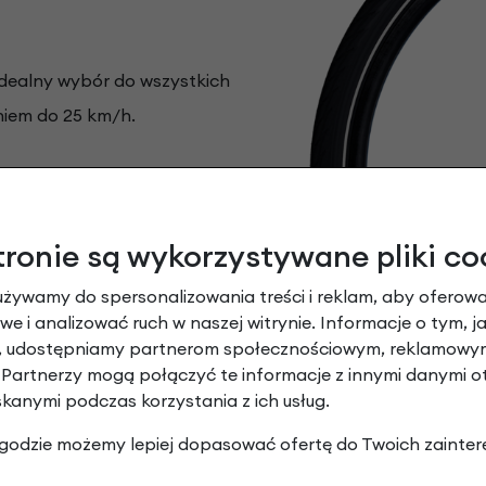
idealny wybór do wszystkich
iem do 25 km/h.
yklingu
Stare produkty
są rozdrabniane i po kilku
tronie są wykorzystywane pliki co
 bazowy w systemie ochrony
używamy do spersonalizowania treści i reklam, aby oferowa
e i analizować ruch w naszej witrynie. Informacje o tym, j
y, udostępniamy partnerom społecznościowym, reklamowym
 Partnerzy mogą połączyć te informacje z innymi danymi 
skanymi podczas korzystania z ich usług.
kość produktów Schwalbe,
ytkowania.
 zgodzie możemy lepiej dopasować ofertę do Twoich zainter