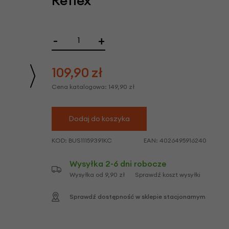
Reflex
we
y
-
+
109,90
zł
Cena katalogowa:
149,90
zł
Dodaj do koszyka
KOD:
BUS11159391KC
EAN:
4026495916240
Wysyłka 2-6 dni robocze
Wysyłka od 9,90 zł
Sprawdź koszt wysyłki
Sprawdź dostępność w sklepie stacjonarnym