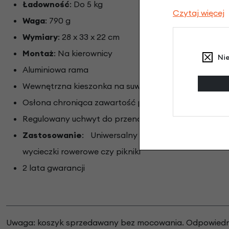
Ładowność
: Do 5 kg
Czytaj więcej
Waga
: 790 g
Wymiary
: 28 x 33 x 22 cm
Montaż
: Na kierownicy
Ni
Aluminiowa rama
Wewnętrzna kieszonka na suwak
Osłona chroniąca zawartość przed wilgocią i brude
Regulowany uchwyt do przenoszenia
Zastosowanie
: Uniwersalny koszyk do codzien
wycieczki rowerowe czy pikniki
2 lata gwarancji
Uwaga: koszyk sprzedawany bez mocowania. Odpowiedn