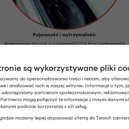
Pojemność i wytrzymałość:
Przestronny koszyk o pojemności 17.5 litra i ładowności
do 5 kg, doskonały na zakupy czy codzienne potrzeby
tronie są wykorzystywane pliki co
-Town Urban (Pistachio), cechy prod
używamy do spersonalizowania treści i reklam, aby oferowa
e i analizować ruch w naszej witrynie. Informacje o tym, j
y, udostępniamy partnerom społecznościowym, reklamowym
 Partnerzy mogą połączyć te informacje z innymi danymi 
skanymi podczas korzystania z ich usług.
 zgodzie możemy lepiej dopasować ofertę do Twoich zainter