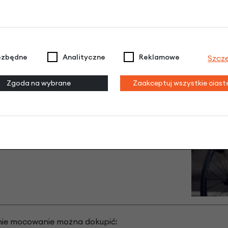
ezbędne
Analityczne
Reklamowe
Szcz
Zgoda na wybrane
Zaakceptuj wszystkie cias
m, zapewniający dostęp
nego użytku - na zakupy,
ie mocowanie można dokupić: