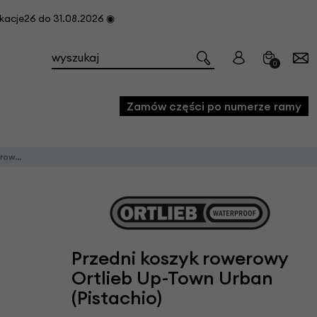
cje26 do 31.08.2026 ◉
0
Zamów części po numerze ramy
istachio)
e
we
owe
acji i konserwacji roweru
Przedni koszyk rowerowy
fon
Ortlieb Up-Town Urban
(Pistachio)
e