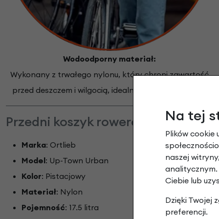
Wodoodporny materiał:
Wykonany z trwałego nylonu, który chroni zawartość
przed deszczem i wilgocią, idealny do każdej pogody
Na tej s
Przedni koszyk rowerowy Ortlieb Up
Plików cookie 
Marka
: Ortlieb
społecznościow
naszej witryn
Model
: Up-Town Urban
analitycznym.
Kolor
: Pistacjowy
Ciebie lub uzy
Materiał
: Nylon
Dzięki Twojej
Pojemność
: 17.5 litra
preferencji.