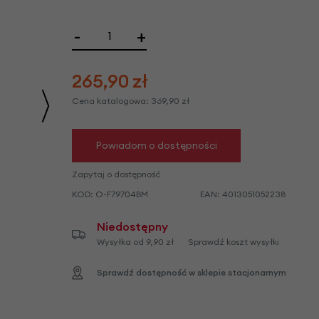
we
y
-
+
265,90
zł
Cena katalogowa:
369,90
zł
Powiadom o dostępności
Zapytaj o dostępność
KOD:
O-F79704BM
EAN:
4013051052238
Niedostępny
Wysyłka od 9,90 zł
Sprawdź koszt wysyłki
Sprawdź dostępność w sklepie stacjonarnym