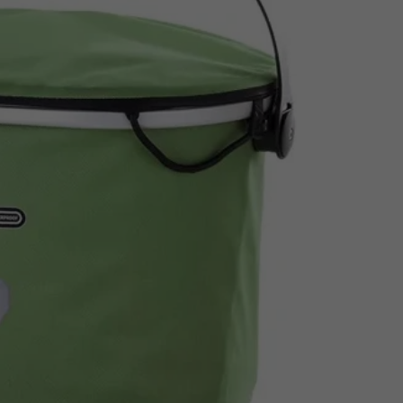
Z
apięcia rowero
Pompki rowerowe
werowe
er Pig
Peruzzo
Gazelle
Pozostałe
N
akrętki i obejm
i:SY
Przerzutki rowerowe
es
Inny
R
owery transportowe - akcesoria
S
akwy i torby rowerowe
Siodełka rowerowe
rowe
Strida - części