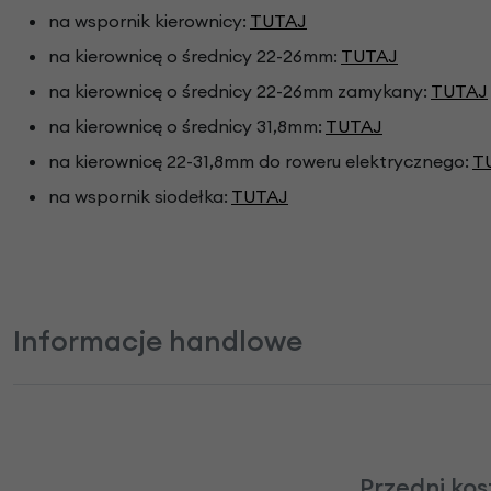
na wspornik kierownicy:
TUTAJ
na kierownicę o średnicy 22-26mm:
TUTAJ
na kierownicę o średnicy 22-26mm zamykany:
TUTAJ
na kierownicę o średnicy 31,8mm:
TUTAJ
na kierownicę 22-31,8mm do roweru elektrycznego:
T
na wspornik siodełka:
TUTAJ
Informacje handlowe
Przedni kos