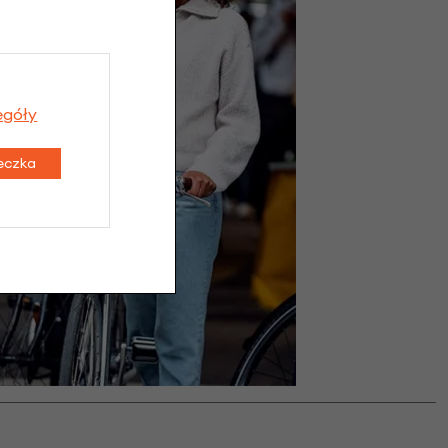
egóły
teczka