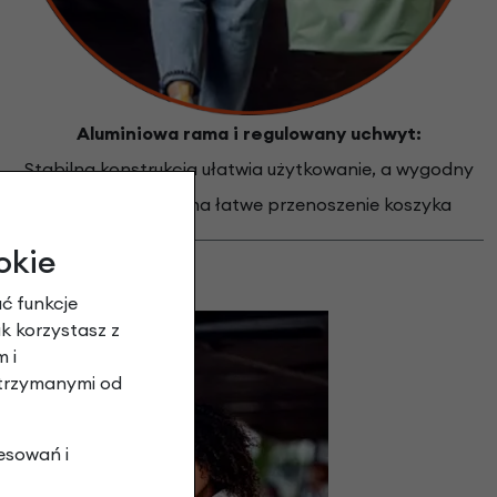
Aluminiowa rama i regulowany uchwyt:
Stabilna konstrukcja ułatwia użytkowanie, a wygodny
uchwyt pozwala na łatwe przenoszenie koszyka
okie
uktu:
ć funkcje
ak korzystasz z
 i
otrzymanymi od
esowań i