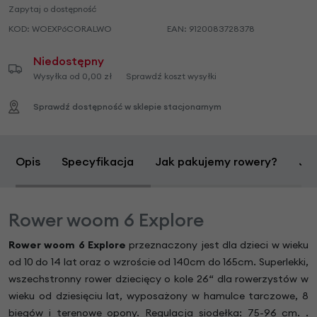
Zapytaj o dostępność
KOD:
WOEXP6CORALWO
EAN:
9120083728378
Niedostępny
Wysyłka od 0,00 zł
Sprawdź koszt wysyłki
Sprawdź dostępność w sklepie stacjonarnym
Opis
Specyfikacja
Jak pakujemy rowery?
Jak
Rower woom 6 Explore
Rower woom 6 Explore
przeznaczony jest dla dzieci w wieku
od 10 do 14 lat oraz o wzroście od 140cm do 165cm. Superlekki,
wszechstronny rower dziecięcy o kole 26“ dla rowerzystów w
wieku od dziesięciu lat, wyposażony w hamulce tarczowe, 8
biegów i terenowe opony. Regulacja siodełka: 75-96 cm. .