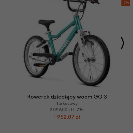
-7%
Rowerek dziecięcy woom GO 3
Turkusowy
2 099,00 zł
| -7%
1 952,07 zł