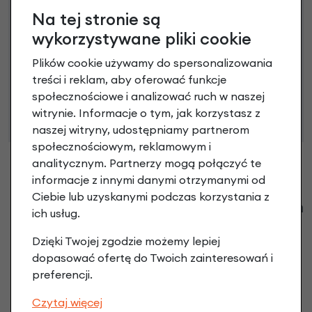
Na tej stronie są
wykorzystywane pliki cookie
Plików cookie używamy do spersonalizowania
Niniejsza propozycja nie stanowi oferty w rozumieniu art.
treści i reklam, aby oferować funkcje
66 Kodeksu Cywilnego. Ostateczna decyzja o warunkach
społecznościowe i analizować ruch w naszej
i przyznaniu kredytu zostanie podjęta po ocenie
witrynie. Informacje o tym, jak korzystasz z
zdolności kredytowej.
naszej witryny, udostępniamy partnerom
społecznościowym, reklamowym i
analitycznym. Partnerzy mogą połączyć te
informacje z innymi danymi otrzymanymi od
Ciebie lub uzyskanymi podczas korzystania z
Klienci zadali następujące pytania o ten
ich usług.
produkt
Dzięki Twojej zgodzie możemy lepiej
Nikt wcześniej niemiał pytań do tego produktu? A Ty o
dopasować ofertę do Twoich zainteresowań i
co chcesz zapytać?
preferencji.
Czytaj więcej