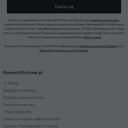
Zapisz się
Możesz zrezygnować w każdej chwili. W tym celu przeczytaj
politykę prywatności
i
cookie. Administratorem Twoich danych osobowych są RoweryStylowe.pl (50-028 Wrocław,
ul. Świdnicka 49; e-mail: sklep@rowerystylowe.pl, telefon: 713 432 029. Podany przez Ciebie
adres e-mail może stanowić Twoje dane osobowe (np. jeżeli zawiera Twoje imię i nazwisko).
* Warunki świadczenia usługi Newsletter
Pokaż więcej
Strona jest chroniona przez reCAPTCHA i obowiązują ją
Polityka prywatności Google
oraz
Warunki korzystania z usługi Google
.
RoweryStylowe.pl
O firmie
Regulamin sklepu
Polityka prywatności
Serwis rowerowy
Mapa dojazdu
Serwis rowerów elektrycznych
Serwisy Partnerskie w Polsce