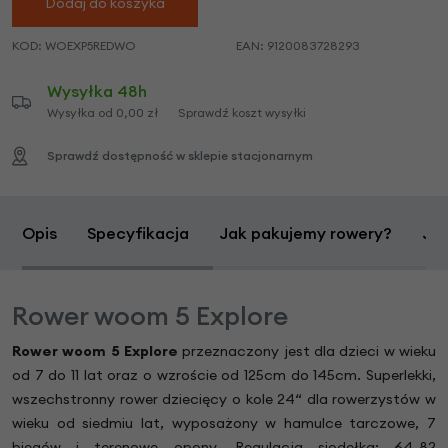
Dodaj do koszyka
KOD:
WOEXP5REDWO
EAN:
9120083728293
Wysyłka 48h
Wysyłka od 0,00 zł
Sprawdź koszt wysyłki
Sprawdź dostępność w sklepie stacjonarnym
Opis
Specyfikacja
Jak pakujemy rowery?
Jak
Rower woom 5 Explore
Rower woom 5 Explore
przeznaczony jest dla dzieci w wieku
od 7 do 11 lat oraz o wzroście od 125cm do 145cm. Superlekki,
wszechstronny rower dziecięcy o kole 24“ dla rowerzystów w
wieku od siedmiu lat, wyposażony w hamulce tarczowe, 7
biegów i terenowe opony. Regulacja siodełka: 64-82