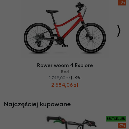
-6%
Rower woom 4 Explore
Red
2 749,00 zł
| -6%
2 584,06 zł
Najczęściej kupowane
BESTSELLER
-7%