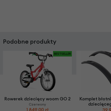
Podobne produkty
BESTSELLER
Rowerek dziecięcy woom GO 2
Komplet błotn
dziecięce
Czerwony
1 849,00 zł
39,9