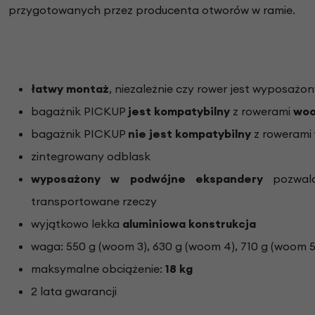
przygotowanych przez producenta otworów w ramie.
łatwy montaż
, niezależnie czy rower jest wyposażony
bagażnik PICKUP
jest kompatybilny
z rowerami
woo
bagażnik PICKUP
nie jest kompatybilny
z rowerami
zintegrowany odblask
wyposażony w podwójne ekspandery
pozwala
transportowane rzeczy
wyjątkowo lekka
aluminiowa konstrukcja
waga: 550 g (woom 3), 630 g (woom 4), 710 g (woom 5
maksymalne obciążenie:
18 kg
2 lata gwarancji