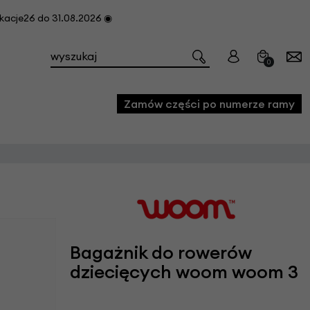
cje26 do 31.08.2026 ◉
0
Zamów części po numerze ramy
e
we
owe
acji i konserwacji roweru
Bagażnik do rowerów
fon
dziecięcych woom woom 3
e