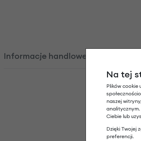
Informacje handlowe
Na tej s
Plików cookie 
społecznościow
Bagaż
naszej witryn
analitycznym.
Ciebie lub uzy
Dzięki Twojej
preferencji.