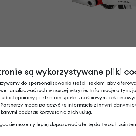
tronie są wykorzystywane pliki co
używamy do spersonalizowania treści i reklam, aby oferowa
e i analizować ruch w naszej witrynie. Informacje o tym, j
nik do rowerów dziecięcych woom woom 3 
y, udostępniamy partnerom społecznościowym, reklamowym
 Partnerzy mogą połączyć te informacje z innymi danymi 
Dodaj opinię
skanymi podczas korzystania z ich usług.
 zgodzie możemy lepiej dopasować ofertę do Twoich zainter
Brak opinii. Może warto dodać własną?