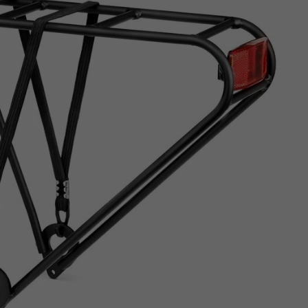
Z
apięcia rowero
Pompki rowerowe
werowe
er Pig
Peruzzo
Gazelle
Pozostałe
N
akrętki i obejm
i:SY
Przerzutki rowerowe
es
Inny
R
owery transportowe - akcesoria
S
akwy i torby rowerowe
Siodełka rowerowe
rowe
Strida - części