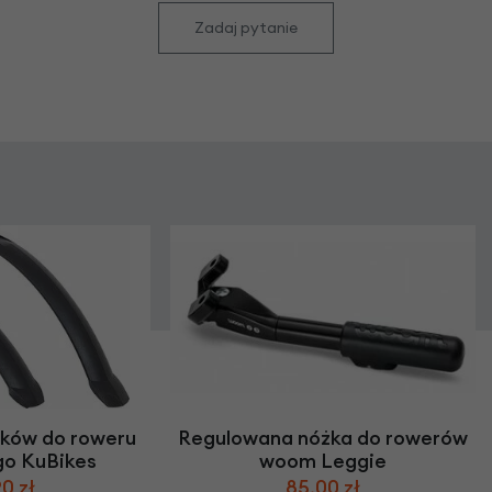
Zadaj pytanie
ików do roweru
Regulowana nóżka do rowerów
go KuBikes
woom Leggie
0 zł
85,00 zł