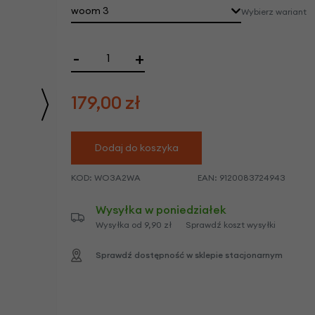
we
woom 3
Wybierz wariant
y
-
+
179,00
zł
Dodaj do koszyka
KOD:
WO3A2WA
EAN:
9120083724943
Wysyłka w poniedziałek
Wysyłka od 9,90 zł
Sprawdź koszt wysyłki
Sprawdź dostępność w sklepie stacjonarnym