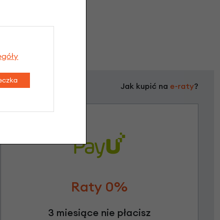
egóły
teczka
Jak kupić na
e-raty
?
Raty 0%
3 miesiące nie płacisz