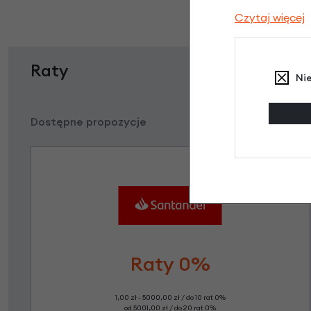
Czytaj więcej
Raty
Ni
Dostępne propozycje
Raty 0%
1,00 zł - 5000,00 zł / do 10 rat 0%
od 5001,00 zł / do 20 rat 0%