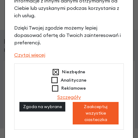
informacje z innymi danymi otrzymanymi od
Ciebie lub uzyskanymi podczas korzystania z
Zadaj pytanie
ich usług.
Dzięki Twojej zgodzie możemy lepiej
dopasować ofertę do Twoich zainteresowań i
Klienci, którzy kupili ten produkt wybrali
preferencji.
również
Czytaj więcej
Niezbędne
Analityczne
Reklamowe
Szczegóły
Zgoda na wybrane
Zaakceptuj
wszystkie
ciasteczka