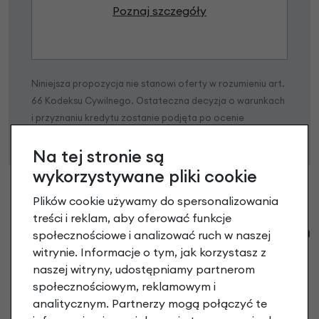
Poznaj szczegóły
Niniejsza propozycja nie stanowi oferty w rozumieniu art.
66 Kodeksu Cywilnego. Ostateczna decyzja o warunkach
i przyznaniu kredytu zostanie podjęta po ocenie
zdolności kredytowej.
Na tej stronie są
wykorzystywane pliki cookie
Plików cookie używamy do spersonalizowania
treści i reklam, aby oferować funkcje
Klienci zadali następujące pytania o ten
społecznościowe i analizować ruch w naszej
produkt
witrynie. Informacje o tym, jak korzystasz z
naszej witryny, udostępniamy partnerom
Nikt wcześniej niemiał pytań do tego produktu? A Ty o
społecznościowym, reklamowym i
co chcesz zapytać?
analitycznym. Partnerzy mogą połączyć te