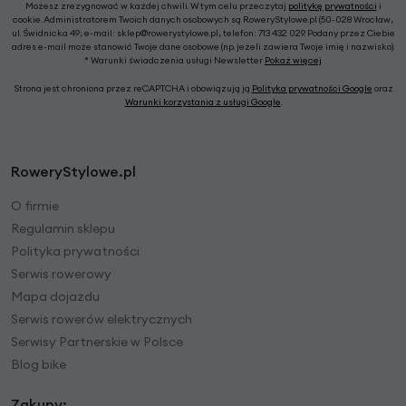
Możesz zrezygnować w każdej chwili. W tym celu przeczytaj
politykę prywatności
i
cookie. Administratorem Twoich danych osobowych są RoweryStylowe.pl (50-028 Wrocław,
ul. Świdnicka 49; e-mail: sklep@rowerystylowe.pl, telefon: 713 432 029. Podany przez Ciebie
adres e-mail może stanowić Twoje dane osobowe (np. jeżeli zawiera Twoje imię i nazwisko).
* Warunki świadczenia usługi Newsletter
Pokaż więcej
Strona jest chroniona przez reCAPTCHA i obowiązują ją
Polityka prywatności Google
oraz
Warunki korzystania z usługi Google
.
RoweryStylowe.pl
O firmie
Regulamin sklepu
Polityka prywatności
Serwis rowerowy
Mapa dojazdu
Serwis rowerów elektrycznych
Serwisy Partnerskie w Polsce
Blog bike
Zakupy: