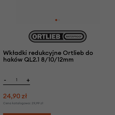
Wkładki redukcyjne Ortlieb do
haków QL2.1 8/10/12mm
-
+
24,90
zł
Cena katalogowa:
29,99
zł