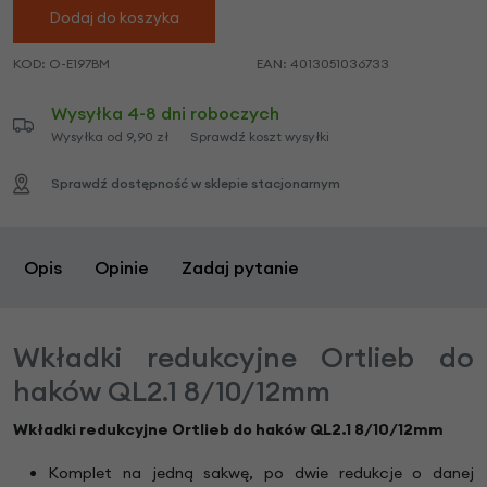
Dodaj do koszyka
KOD:
O-E197BM
EAN:
4013051036733
Wysyłka 4-8 dni roboczych
Wysyłka od 9,90 zł
Sprawdź koszt wysyłki
Sprawdź dostępność w sklepie stacjonarnym
Opis
Opinie
Zadaj pytanie
Wkładki redukcyjne Ortlieb do
haków QL2.1 8/10/12mm
Wkładki redukcyjne Ortlieb do haków QL2.1 8/10/12mm
Komplet na jedną sakwę, po dwie redukcje o danej