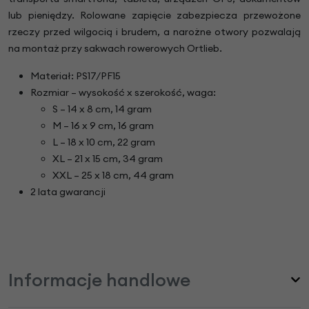
lub pieniędzy. Rolowane zapięcie zabezpiecza przewożone
rzeczy przed wilgocią i brudem, a narożne otwory pozwalają
na montaż przy sakwach rowerowych Ortlieb.
Materiał: PS17/PF15
Rozmiar – wysokość x szerokość, waga:
S – 14 x 8 cm, 14 gram
M – 16 x 9 cm, 16 gram
L – 18 x 10 cm, 22 gram
XL – 21 x 15 cm, 34 gram
XXL – 25 x 18 cm, 44 gram
2 lata gwarancji
Informacje handlowe