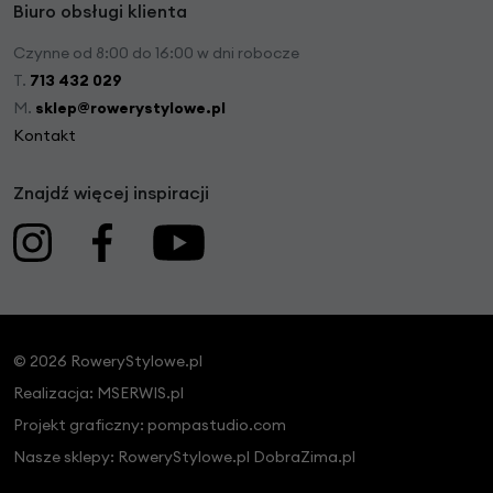
Biuro obsługi klienta
Czynne od 8:00 do 16:00 w dni robocze
T.
713 432 029
M.
sklep@rowerystylowe.pl
Kontakt
Znajdź więcej inspiracji
© 2026 RoweryStylowe.pl
Realizacja:
MSERWIS.pl
Projekt graficzny:
pompastudio.com
Nasze sklepy:
RoweryStylowe.pl
DobraZima.pl