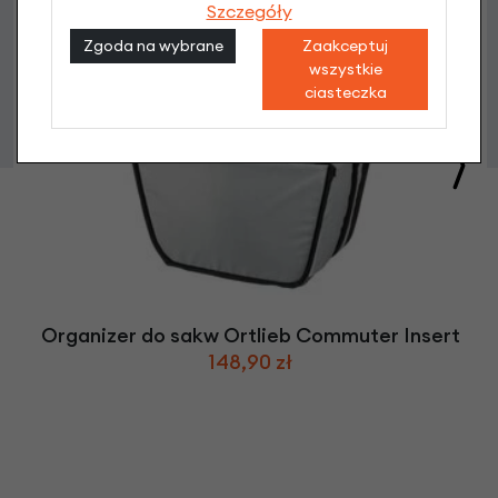
Szczegóły
Zgoda na wybrane
Zaakceptuj
wszystkie
ciasteczka
Organizer do sakw Ortlieb Commuter Insert
148,90 zł