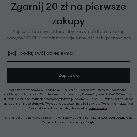
Zgarnij 20 zł na pierwsze
zakupy
Zapisz się do newslettera, aby otrzymać Kod na zakup
powyżej 199 PLN oraz informacje o nowościach i promocjach
podaj swój adres e-mail
Zapisz się
Możesz zrezygnować w każdej chwili. W tym celu przeczytaj
politykę prywatności
i
cookie. Administratorem Twoich danych osobowych są RoweryStylowe.pl (50-028 Wrocław,
ul. Świdnicka 49; e-mail: sklep@rowerystylowe.pl, telefon: 713 432 029. Podany przez Ciebie
adres e-mail może stanowić Twoje dane osobowe (np. jeżeli zawiera Twoje imię i nazwisko).
* Warunki świadczenia usługi Newsletter
Pokaż więcej
Strona jest chroniona przez reCAPTCHA i obowiązują ją
Polityka prywatności Google
oraz
Warunki korzystania z usługi Google
.