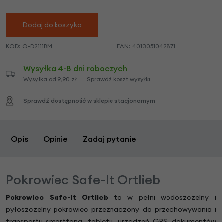
Dodaj do koszyka
KOD:
O-D2111BM
EAN:
4013051042871
Wysyłka 4-8 dni roboczych
Wysyłka od 9,90 zł
Sprawdź koszt wysyłki
Sprawdź dostępność w sklepie stacjonarnym
Opis
Opinie
Zadaj pytanie
Pokrowiec Safe-It Ortlieb
Pokrowiec Safe-It Ortlieb
to w pełni wodoszczelny i
pyłoszczelny pokrowiec przeznaczony do przechowywania i
transportu smartfona, tabletu, urządzeń GPS, dokumentów