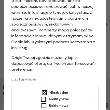
treści i reklam, aby oferować funkcje
społecznościowe i analizować ruch w naszej
witrynie. Informacje o tym, jak korzystasz z
naszej witryny, udostępniamy partnerom
Klienci zadali następujące pytania o ten
społecznościowym, reklamowym i
produkt
analitycznym. Partnerzy mogą połączyć te
informacje z innymi danymi otrzymanymi od
Nikt wcześniej niemiał pytań do tego produktu? A Ty o
Ciebie lub uzyskanymi podczas korzystania z
co chcesz zapytać?
ich usług.
Dzięki Twojej zgodzie możemy lepiej
dopasować ofertę do Twoich zainteresowań i
Zadaj pytanie
preferencji.
Czytaj więcej
Klienci, którzy kupili ten produkt wybrali
również
Niezbędne
Analityczne
Reklamowe
-26%