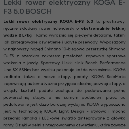
Lekki rower elektryczny KOGA E-
F3 5.0 BOSCH
Lekki rower elektryczny KOGA
E-F3 6.0
to
prestiżowy,
ręcznie składany rower holenderski o
ekstremalnie lekkiej
wadze 21,7kg
! Rama wyróżnia się pięknymi detalami, takimi
jak zintegrowane oświetlenie i ukryte przewody. Wyposażony
w najnowszy napęd Shimano 10-biegową przerzutkę Shimano
CUES z szerokim zakresem przełożeń zapewnia sportowe
wrażenia z jazdy. Sportowy i lekki silnik Bosch Performance
Line SX 55Nm bez wysiłku pokonuje każde wzniesienie. KOGA
zadbała także o nasze stopy, pedały KOGA SoleMate
zapewniają automatyczne przyjęcie idealnej pozycji stopy, a
wklęsły kształt pedału zachęca do pedałowania pełną
powierzchnią stopy, a nie samym podbiciem przez co
pedałowanie jest dużo bardziej wydajne. KOGA wyposażona
jest w technologię KOGA Light Design – stylowa i mocna
przednia lampka i LED-owe światło zintegrowane z główką
ramy. Dzięki w pełni zintegrowanemu oświetleniu, które zawsze