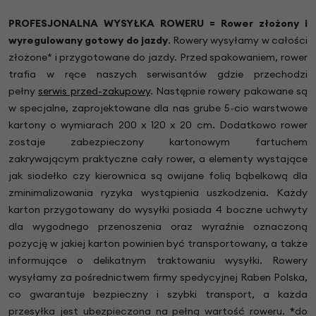
PROFESJONALNA WYSYŁKA ROWERU = Rower złożony i
wyregulowany gotowy do jazdy
.
Rowery wysyłamy w całości
złożone* i przygotowane do jazdy. Przed spakowaniem, rower
trafia w ręce naszych serwisantów gdzie przechodzi
pełny
serwis przed-zakupowy
. Następnie rowery pakowane są
w specjalne, zaprojektowane dla nas grube 5-cio warstwowe
kartony o wymiarach 200 x 120 x 20 cm. Dodatkowo rower
zostaje zabezpieczony kartonowym fartuchem
zakrywającym praktyczne cały rower, a elementy wystające
jak siodełko czy kierownica są owijane folią bąbelkową dla
zminimalizowania ryzyka wystąpienia uszkodzenia. Każdy
karton przygotowany do wysyłki posiada 4 boczne uchwyty
dla wygodnego przenoszenia oraz wyraźnie oznaczoną
pozycję w jakiej karton powinien być transportowany, a także
informujące o delikatnym traktowaniu wysyłki. Rowery
wysyłamy za pośrednictwem firmy spedycyjnej Raben Polska,
co gwarantuje bezpieczny i szybki transport, a każda
przesyłka jest ubezpieczona na pełną wartość roweru.
*
do