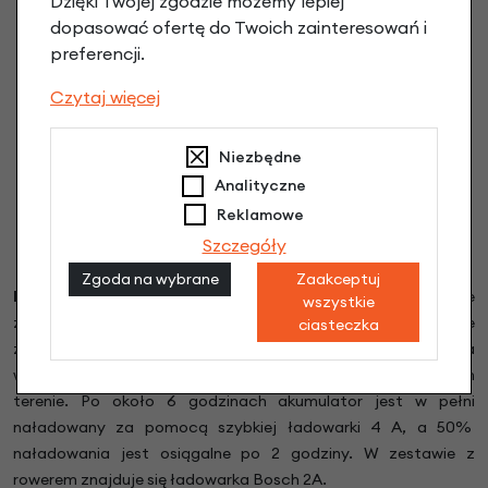
Dzięki Twojej zgodzie możemy lepiej
dopasować ofertę do Twoich zainteresowań i
preferencji.
Czytaj więcej
Niezbędne
Analityczne
Reklamowe
Szczegóły
Zgoda na wybrane
Zaakceptuj
Bateria w ramie Bosch PowerTube
400
Wh.
Nowe
wszystkie
zoptymalizowane baterie Bosch PowerTube całkowicie
ciasteczka
zintegrowane z ramą roweru. Bateria jest w pełni zabudowana
w ramie, nie wypadnie z obudowy nawet na wymagającym
terenie. Po około 6 godzinach akumulator jest w pełni
naładowany za pomocą szybkiej ładowarki 4 A, a 50%
naładowania jest osiągalne po 2 godziny. W zestawie z
rowerem znajduje się ładowarka Bosch 2A.