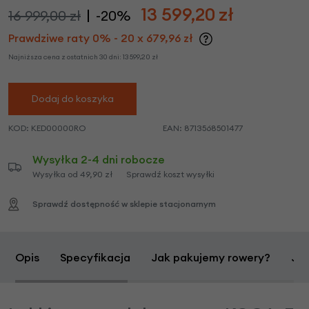
13 599,20
zł
16 999,00 zł
-20%
Prawdziwe raty 0% - 20 x 679,96 zł
Najniższa cena z ostatnich 30 dni:
13 599,20
zł
Dodaj do koszyka
KOD:
KED00000RO
EAN:
8713568501477
Wysyłka 2-4 dni robocze
Wysyłka od 49,90 zł
Sprawdź koszt wysyłki
Sprawdź dostępność w sklepie stacjonarnym
Opis
Specyfikacja
Jak pakujemy rowery?
Jak