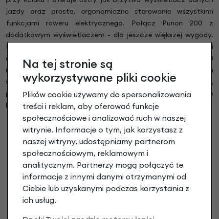
jazdy oraz proste, ergonomiczne sterowanie wszystkimi
funkcjami roweru elektrycznego. Połącz Purion 200 z
dodatkowym wyświetlaczem - dla jeszcze większej wygody.
Kolorowy wyświetlacz 1,6 cala - Idealna czytelność dzięki
optymalnej rozdzielczości wyświetlacza. Purion 200
Na tej stronie są
montowany jest po lewej stronie kierownicy, w bezpośrednim
wykorzystywane pliki cookie
sąsiedztwie kciuka. Dzięki zakrzywionemu kształtowi,
połączenie modułu obsługi i wyświetlacza idealnie pasuje do
Plików cookie używamy do spersonalizowania
kierownicy.
treści i reklam, aby oferować funkcje
społecznościowe i analizować ruch w naszej
witrynie. Informacje o tym, jak korzystasz z
naszej witryny, udostępniamy partnerom
społecznościowym, reklamowym i
analitycznym. Partnerzy mogą połączyć te
informacje z innymi danymi otrzymanymi od
Ciebie lub uzyskanymi podczas korzystania z
ich usług.