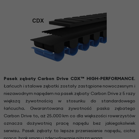
Pasek zębaty Carbon Drive CDX™ HIGH-PERFORMANCE
.
Łańcuch i stalowe zębatki zostały zastąpione nowoczesnym i
niezawodnym napędem na pasek zębaty Carbon Drive z 5 razy
większą żywotnością w stosunku do standardowego
łańcucha. Gwarantowana żywotność paska zębatego
Carbon Drive to, aż 25.000 km co dla większości rowerzystów
oznacza dożywotnią pracę napędu bez jakiegokolwiek
serwisu. Pasek zębaty to lepsze przeniesienie napędu, cicha
praca, brak smaru i zdecydowanie niższa waga.