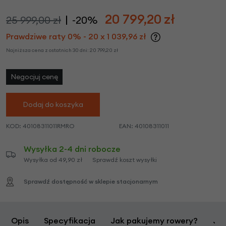
20 799,20
zł
25 999,00 zł
-20%
Prawdziwe raty 0% - 20 x 1 039,96 zł
Najniższa cena z ostatnich 30 dni:
20 799,20
zł
Negocjuj cenę
Dodaj do koszyka
KOD:
40108311011RMRO
EAN:
40108311011
Wysyłka 2-4 dni robocze
Wysyłka od 49,90 zł
Sprawdź koszt wysyłki
Sprawdź dostępność w sklepie stacjonarnym
Opis
Specyfikacja
Jak pakujemy rowery?
Jak