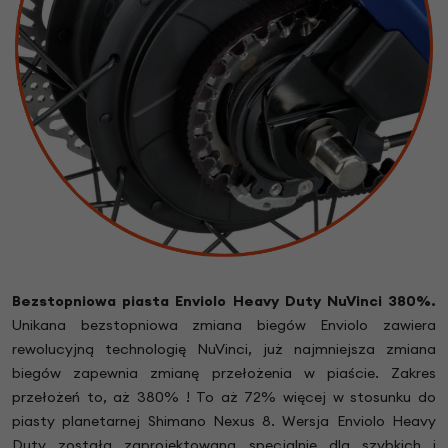
Bezstopniowa piasta Enviolo
Heavy Duty
NuVinci 380%.
Unikana bezstopniowa zmiana biegów Enviolo zawiera
rewolucyjną technologię NuVinci, już najmniejsza zmiana
biegów zapewnia zmianę przełożenia w piaście. Zakres
przełożeń to, aż 380% ! To aż 72% więcej w stosunku do
piasty planetarnej Shimano Nexus 8. Wersja Enviolo Heavy
Duty została zaprojektowana specjalnie dla szybkich i