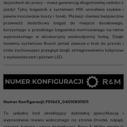
dojazdach do pracy – masz gwarancję długotrwałej radości z
jazdy! Tylny bagażnik z systemem MIK umożliwia szybkie i
pewne mocowanie koszy i toreb. Możesz również bezpiecznie
przewieźć dodatkowy bagaż do miejsca docelowego,
korzystając z przedniego bagażnika montowanego na ramie
wyposażonego w akcesoryjną wodoodporną torbę. Dzięki
nowemu systemowi Bosch jesteś zawsze o krok do przodu i
stale zachowujesz przegląd dzięki zintegrowanemu kokpitowi
z wyświetlaczem i pilotem LED.
Numer Konfiguracji:
F01563_040108311011
To unikalny kod określający dokładną specyfikację i
wyposażenie roweru widocznego na stronie (model, napęd,
osprzęt, bateria i opcje dodatkowe). Riese & Müller działa w