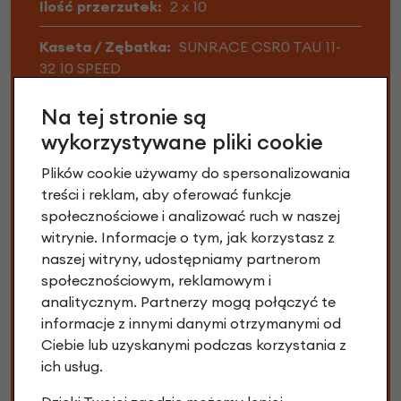
Ilość przerzutek:
2 x 10
Kaseta / Zębatka:
SUNRACE CSR0 TAU 11-
32 10 SPEED
Kierownica:
RONDO FLARE 400MM (XS),
Na tej stronie są
420MM(S), 440MM(M,L), 460MM(XL)
wykorzystywane pliki cookie
Korba:
SHIMANO GRX FC-RX600 46/30
Plików cookie używamy do spersonalizowania
treści i reklam, aby oferować funkcje
Łańcuch:
Shimano HG500
społecznościowe i analizować ruch w naszej
witrynie. Informacje o tym, jak korzystasz z
Materiał ramy:
Karbon
naszej witryny, udostępniamy partnerom
społecznościowym, reklamowym i
Obręcze:
RONDO LIT RIM 584-23
analitycznym. Partnerzy mogą połączyć te
informacje z innymi danymi otrzymanymi od
Opony:
VITTORIA TERREBO ZERO
Ciebie lub uzyskanymi podczas korzystania z
ich usług.
Piasty:
RONDO SUPERLIGHT SEALED
BEARINGS