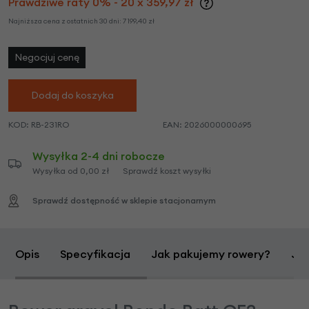
Prawdziwe raty 0% - 20 x 359,97 zł
Najniższa cena z ostatnich 30 dni:
7 199,40
zł
Negocjuj cenę
Dodaj do koszyka
KOD:
RB-231RO
EAN:
2026000000695
Wysyłka 2-4 dni robocze
Wysyłka od 0,00 zł
Sprawdź koszt wysyłki
Sprawdź dostępność w sklepie stacjonarnym
Opis
Specyfikacja
Jak pakujemy rowery?
Jak