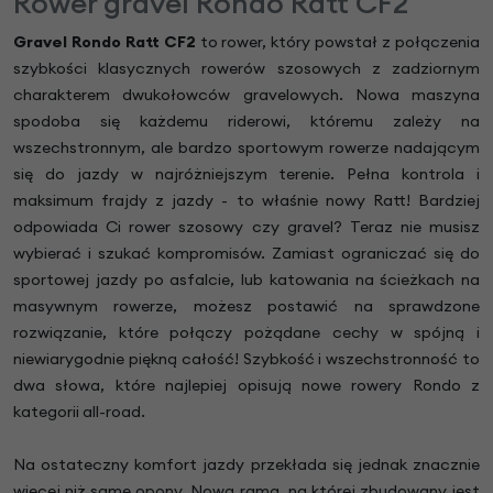
Rower gravel Rondo Ratt CF2
Gravel Rondo Ratt CF2
to rower, który powstał z połączenia
szybkości klasycznych rowerów szosowych z zadziornym
charakterem dwukołowców gravelowych. Nowa maszyna
spodoba się każdemu riderowi, któremu zależy na
wszechstronnym, ale bardzo sportowym rowerze nadającym
się do jazdy w najróżniejszym terenie. Pełna kontrola i
maksimum frajdy z jazdy - to właśnie nowy Ratt! Bardziej
odpowiada Ci rower szosowy czy gravel? Teraz nie musisz
wybierać i szukać kompromisów. Zamiast ograniczać się do
sportowej jazdy po asfalcie, lub katowania na ścieżkach na
masywnym rowerze, możesz postawić na sprawdzone
rozwiązanie, które połączy pożądane cechy w spójną i
niewiarygodnie piękną całość! Szybkość i wszechstronność to
dwa słowa, które najlepiej opisują nowe rowery Rondo z
kategorii all-road.
Na ostateczny komfort jazdy przekłada się jednak znacznie
więcej niż same opony. Nowa rama, na której zbudowany jest