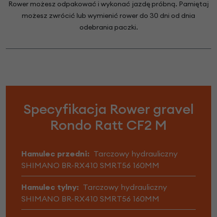
Rower możesz odpakować i wykonać jazdę próbną. Pamiętaj
możesz zwrócić lub wymienić rower do 30 dni od dnia
odebrania paczki.
Specyfikacja Rower gravel
Rondo Ratt CF2 M
Hamulec przedni:
Tarczowy hydrauliczny
SHIMANO BR-RX410 SMRT56 160MM
Hamulec tylny:
Tarczowy hydrauliczny
SHIMANO BR-RX410 SMRT56 160MM