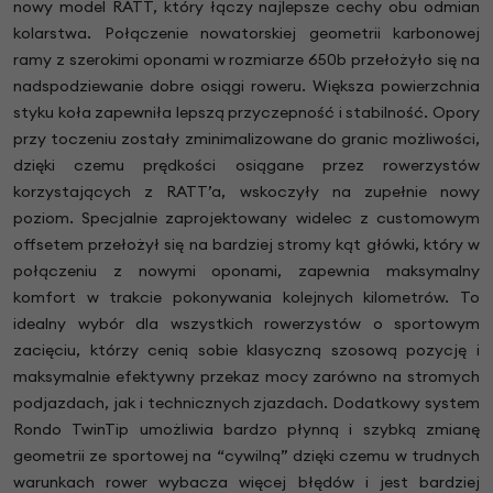
nowy model RATT, który łączy najlepsze cechy obu odmian
kolarstwa. Połączenie nowatorskiej geometrii karbonowej
ramy z szerokimi oponami w rozmiarze 650b przełożyło się na
nadspodziewanie dobre osiągi roweru. Większa powierzchnia
styku koła zapewniła lepszą przyczepność i stabilność. Opory
przy toczeniu zostały zminimalizowane do granic możliwości,
dzięki czemu prędkości osiągane przez rowerzystów
korzystających z RATT’a, wskoczyły na zupełnie nowy
poziom. Specjalnie zaprojektowany widelec z customowym
offsetem przełożył się na bardziej stromy kąt główki, który w
połączeniu z nowymi oponami, zapewnia maksymalny
komfort w trakcie pokonywania kolejnych kilometrów. To
idealny wybór dla wszystkich rowerzystów o sportowym
zacięciu, którzy cenią sobie klasyczną szosową pozycję i
maksymalnie efektywny przekaz mocy zarówno na stromych
podjazdach, jak i technicznych zjazdach. Dodatkowy system
Rondo TwinTip umożliwia bardzo płynną i szybką zmianę
geometrii ze sportowej na “cywilną” dzięki czemu w trudnych
warunkach rower wybacza więcej błędów i jest bardziej