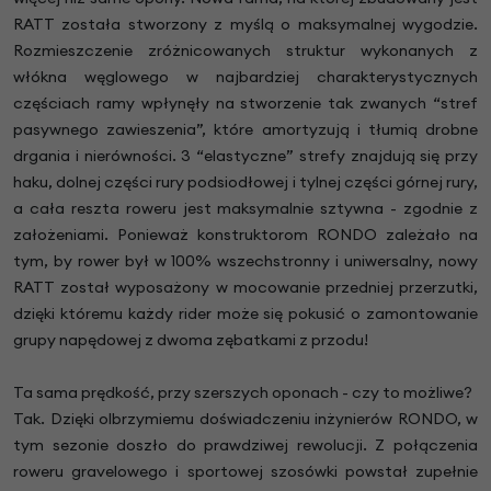
RATT została stworzony z myślą o maksymalnej wygodzie.
Rozmieszczenie zróżnicowanych struktur wykonanych z
włókna węglowego w najbardziej charakterystycznych
częściach ramy wpłynęły na stworzenie tak zwanych “stref
pasywnego zawieszenia”, które amortyzują i tłumią drobne
drgania i nierówności. 3 “elastyczne” strefy znajdują się przy
haku, dolnej części rury podsiodłowej i tylnej części górnej rury,
a cała reszta roweru jest maksymalnie sztywna - zgodnie z
założeniami. Ponieważ konstruktorom RONDO zależało na
tym, by rower był w 100% wszechstronny i uniwersalny, nowy
RATT został wyposażony w mocowanie przedniej przerzutki,
dzięki któremu każdy rider może się pokusić o zamontowanie
grupy napędowej z dwoma zębatkami z przodu!
Ta sama prędkość, przy szerszych oponach - czy to możliwe?
Tak. Dzięki olbrzymiemu doświadczeniu inżynierów RONDO, w
tym sezonie doszło do prawdziwej rewolucji. Z połączenia
roweru gravelowego i sportowej szosówki powstał zupełnie