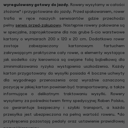
wyregulowany gotowy do jazdy
.
Rowery wysyłamy w całości
złożone* i przygotowane do jazdy. Przed spakowaniem, rower
trafia w ręce naszych serwisantów gdzie przechodzi
pełny
serwis przed-zakupowy
. Następnie rowery pakowane są
w specjalne, zaprojektowane dla nas grube 5-cio warstwowe
kartony o wymiarach 200 x 120 x 20 cm. Dodatkowo rower
zostaje zabezpieczony kartonowym fartuchem
zakrywającym praktyczne cały rower, a elementy wystające
jak siodełko czy kierownica są owijane folią bąbelkową dla
zminimalizowania ryzyka wystąpienia uszkodzenia. Każdy
karton przygotowany do wysyłki posiada 4 boczne uchwyty
dla wygodnego przenoszenia oraz wyraźnie oznaczoną
pozycję w jakiej karton powinien być transportowany, a także
informujące o delikatnym traktowaniu wysyłki. Rowery
wysyłamy za pośrednictwem firmy spedycyjnej Raben Polska,
co gwarantuje bezpieczny i szybki transport, a każda
przesyłka jest ubezpieczona na pełną wartość roweru.
*
do
przykręcenia pozostają pedały oraz ustawienie prawidłowej