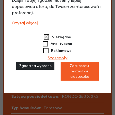
Dzięki Twojej zgodzie możemy lepiej
dopasować ofertę do Twoich zainteresowań i
Pozycja:
Sportowa
preferencji.
Przerzutki:
SHIMANO GRX RD-RX400
Czytaj więcej
Rama:
RATT FLY CARBON
Niezbędne
Rozmiar kół:
27,5"
Analityczne
Reklamowe
Rozmiar opony:
27.5 x 1.75 (47-584) 650b x
Szczegóły
47mm
Zgoda na wybrane
Zaakceptuj
wszystkie
Siodełko:
Selle San Marco ShortFit
ciasteczka
Suport:
EVO 386 with HTII adapter
Sztyca podsiodełkowa:
RONDO 350 X 27.2
Typ hamulców:
Tarczowe