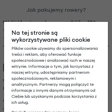
Jak pakujemy rowery?
W jakiej formie wysyłamy rowery Kubikes 27,5
?
Dajemy Wam możliwość wyboru i wprowadzamy dwie
Na tej stronie są
formy wysyłki.
wykorzystywane pliki cookie
Plików cookie używamy do spersonalizowania
treści i reklam, aby oferować funkcje
społecznościowe i analizować ruch w naszej
witrynie. Informacje o tym, jak korzystasz z
naszej witryny, udostępniamy partnerom
społecznościowym, reklamowym i
Wysyłka BASIC 49.00 PLN
Proponujemy rowerzystom,
analitycznym. Partnerzy mogą połączyć te
którzy potrafią złożyć i przygotować rower do jazdy.
informacje z innymi danymi otrzymanymi od
Ciebie lub uzyskanymi podczas korzystania z
Obejmuje jedynie kontrolę stanu roweru oraz ponowne
ich usług.
spakowanie w oryginalny karton dostarczany przez