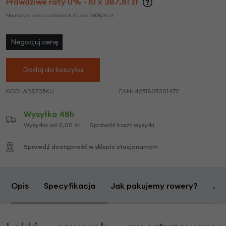
Prawdziwe raty 0% - 10 x 387,81 zł
Najniższa cena z ostatnich 30 dni:
3 878,10
zł
Negocjuj cenę
Dodaj do koszyka
KOD:
AD8735KU
EAN:
4251805301472
Wysyłka 48h
Wysyłka od 0,00 zł
Sprawdź koszt wysyłki
Sprawdź dostępność w sklepie stacjonarnym
Opis
Specyfikacja
Jak pakujemy rowery?
Jak