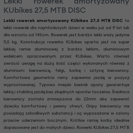
Lekki rowerek amortyzowany
KUbikes 27,5 MTB DISC
Lekki rowerek amortyzowany KUbikes 27,5 MTB DISC
to
lekki rowerek dla najmłodszych dzieci w wieku już od 9 lat lub
dla wzrostu od 145cm. Rowerek jest bardzo lekki waży jedynie
11,5 kg. Konstrukcja rowerka KUbikes oparta jest na super
lekkiej ramie aluminiowej z bardzo lekkim, aluminiowym
widelcem opracowanym przez KUbikes. Warto również
zwrócić uwagę na dużą ilość części wykonanych również z
aluminium: kierownicę, felgi, korbę i sztycę kierownicy.
Komfortowa geometria ramy zapewnia jazdę w pozycji
wyprostowanej. Typowo miejski bieżnik opony gwarantuje
lekką i stabilną jazdę bez zbędnych oporów toczenia. Średnica
kierownicy została zmniejszona do 22mm aby zapewnić
dziecku komfortowy i pewny chwyt. Gripy kierownicy nie
posiadają szkodliwych substancji i są wyposażone w osłony
przeciw uderzeniom bocznym. Krótkie ramię korby idealnie
dopasowane jest do małych dzieci. Rowerki KUbikes 27,5 MTB