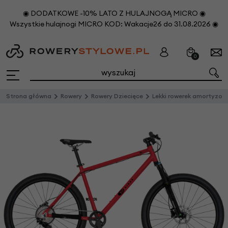
◉ DODATKOWE -10% LATO Z HULAJNOGĄ MICRO ◉
Wszystkie hulajnogi MICRO KOD: Wakacje26 do 31.08.2026 ◉
0
Strona główna
Rowery
Rowery Dziecięce
Lekki rowerek amortyzowany KUbikes 27,5 MTB DISC czerwony L