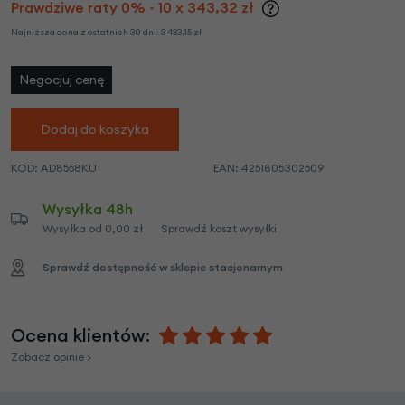
Prawdziwe raty 0% - 10 x 343,32 zł
Najniższa cena z ostatnich 30 dni:
3 433,15
zł
Negocjuj cenę
Dodaj do koszyka
KOD:
AD8558KU
EAN:
4251805302509
Wysyłka 48h
Wysyłka od 0,00 zł
Sprawdź koszt wysyłki
Sprawdź dostępność w sklepie stacjonarnym
Ocena klientów:
Zobacz opinie >