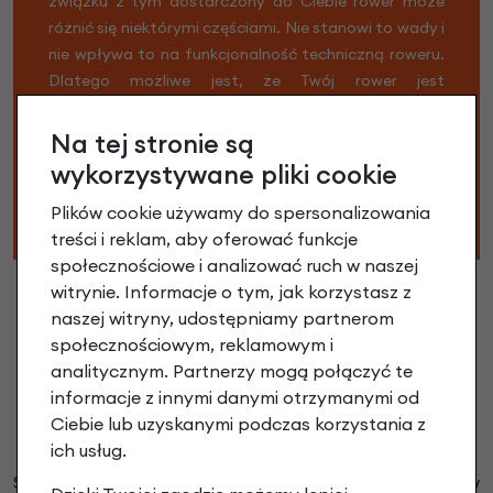
związku z tym dostarczony do Ciebie rower może
różnić się niektórymi częściami. Nie stanowi to wady i
nie wpływa to na funkcjonalność techniczną roweru.
Dlatego możliwe jest, że Twój rower jest
zmontowany nieco inaczej niż podaje specyfikacja.
Na przykład może się zdarzyć, że w swoim rowerze
Na tej stronie są
znajdziesz inne pedały, gripy lub łańcuch. Nie martw
wykorzystywane pliki cookie
się, Twój rower i części zamienne nadal są w wysokiej
Plików cookie używamy do spersonalizowania
jakości.
treści i reklam, aby oferować funkcje
społecznościowe i analizować ruch w naszej
witrynie. Informacje o tym, jak korzystasz z
naszej witryny, udostępniamy partnerom
społecznościowym, reklamowym i
analitycznym. Partnerzy mogą połączyć te
informacje z innymi danymi otrzymanymi od
Ciebie lub uzyskanymi podczas korzystania z
Jak pakujemy rowery?
ich usług.
Standardowo rowerki Kubikes 24" dostarczane są w