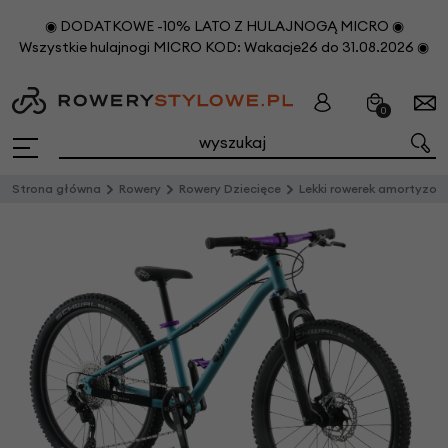
◉ DODATKOWE -10% LATO Z HULAJNOGĄ MICRO ◉
Wszystkie hulajnogi MICRO KOD: Wakacje26 do 31.08.2026 ◉
0
Strona główna
Rowery
Rowery Dziecięce
Lekki rowerek amortyzowany KUbikes 24 S MTB DISC Turkusowy + Laser Purple