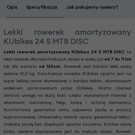
Opis
Specyfikacja
Jak pakujemy rowery?
Jak
Lekki rowerek amortyzowany
KUbikes 24 S MTB DISC
Lekki rowerek amortyzowany KUbikes 24 S MTB DISC
to
lekki rowerek dla najmłodszych dzieci w wieku już
od 7 do 11 lat
lub dla wzrostu
od
125cm
. Rowerek jest bardzo lekki waży
jedynie 10,0 kg. Konstrukcja rowerka KUbikes oparta jest na
super lekkiej ramie aluminiowej z bardzo lekkim, aluminiowym
widelcem opracowanym przez KUbikes. Warto również
zwrócić uwagę na dużą ilość części wykonanych również z
aluminium: kierownicę, felgi, korbę i sztycę kierownicy.
Komfortowa geometria ramy zapewnia jazdę w pozycji
wyprostowanej. Uniwersalny bieżnik opony gwarantuje lekką i
stabilną jazdę bez zbędnych oporów toczenia. Krótkie ramię
korby idealnie dopasowane jest do małych dzieci. Rowerki