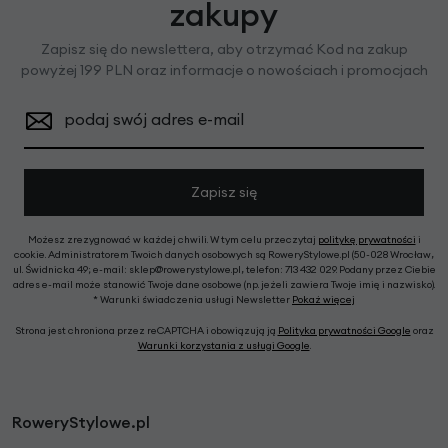
zakupy
Zapisz się do newslettera, aby otrzymać Kod na zakup
powyżej 199 PLN oraz informacje o nowościach i promocjach
podaj swój adres e-mail
Zapisz się
Możesz zrezygnować w każdej chwili. W tym celu przeczytaj
politykę prywatności
i
cookie. Administratorem Twoich danych osobowych są RoweryStylowe.pl (50-028 Wrocław,
ul. Świdnicka 49; e-mail: sklep@rowerystylowe.pl, telefon: 713 432 029. Podany przez Ciebie
adres e-mail może stanowić Twoje dane osobowe (np. jeżeli zawiera Twoje imię i nazwisko).
* Warunki świadczenia usługi Newsletter
Pokaż więcej
Strona jest chroniona przez reCAPTCHA i obowiązują ją
Polityka prywatności Google
oraz
Warunki korzystania z usługi Google
.
RoweryStylowe.pl