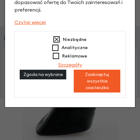
dopasować ofertę do Twoich zainteresowań i
Zadaj pytanie
preferencji.
Czytaj więcej
Podobne produkty
Niezbędne
Analityczne
Reklamowe
Szczegóły
Zgoda na wybrane
Zaakceptuj
wszystkie
ciasteczka