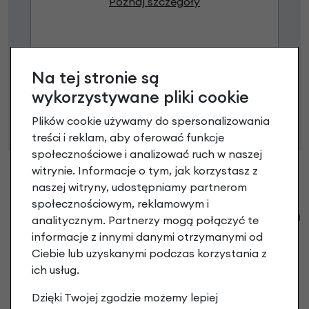
Poznaj szczegóły
Niniejsza propozycja nie stanowi oferty w rozumieniu art.
Na tej stronie są
66 Kodeksu Cywilnego. Ostateczna decyzja o warunkach
wykorzystywane pliki cookie
i przyznaniu kredytu zostanie podjęta po ocenie
Plików cookie używamy do spersonalizowania
zdolności kredytowej.
treści i reklam, aby oferować funkcje
społecznościowe i analizować ruch w naszej
witrynie. Informacje o tym, jak korzystasz z
naszej witryny, udostępniamy partnerom
społecznościowym, reklamowym i
Klienci zadali następujące pytania o ten
analitycznym. Partnerzy mogą połączyć te
produkt
informacje z innymi danymi otrzymanymi od
Ciebie lub uzyskanymi podczas korzystania z
Nikt wcześniej niemiał pytań do tego produktu? A Ty o
ich usług.
co chcesz zapytać?
Dzięki Twojej zgodzie możemy lepiej