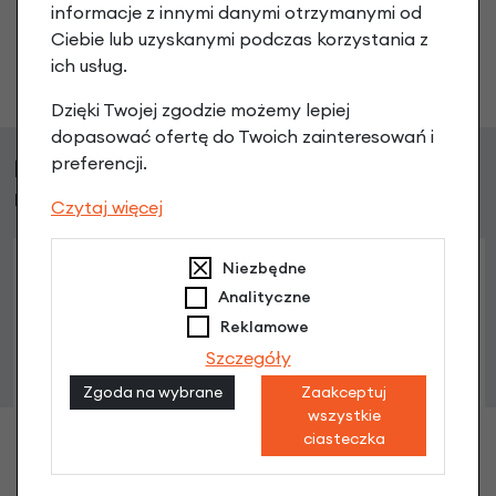
informacje z innymi danymi otrzymanymi od
Ciebie lub uzyskanymi podczas korzystania z
ich usług.
Zadaj pytanie
Dzięki Twojej zgodzie możemy lepiej
dopasować ofertę do Twoich zainteresowań i
preferencji.
Klienci, którzy kupili ten produkt wybrali
również
Czytaj więcej
Niezbędne
Analityczne
Reklamowe
Szczegóły
Zgoda na wybrane
Zaakceptuj
wszystkie
ciasteczka