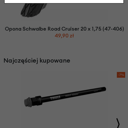
Opona Schwalbe Road Cruiser 20 x 1,75 (47-406)
49,90 zł
Najczęściej kupowane
-7%