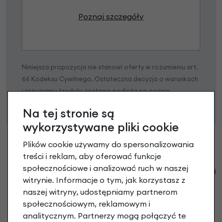
Poznaj szczegóły
Niniejsza propozycja nie stanowi oferty w rozumieniu art.
66 Kodeksu Cywilnego. Ostateczna decyzja o warunkach
i przyznaniu kredytu zostanie podjęta po ocenie
zdolności kredytowej.
Na tej stronie są
wykorzystywane pliki cookie
Plików cookie używamy do spersonalizowania
treści i reklam, aby oferować funkcje
Klienci zadali następujące pytania o ten
społecznościowe i analizować ruch w naszej
witrynie. Informacje o tym, jak korzystasz z
produkt
naszej witryny, udostępniamy partnerom
społecznościowym, reklamowym i
Nikt wcześniej niemiał pytań do tego produktu? A Ty o
analitycznym. Partnerzy mogą połączyć te
co chcesz zapytać?