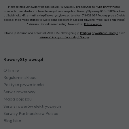
Możesz zrezygnować w każdej chwili. W tym celu przeczytaj
politykę prywatności
i
cookie. Administratorem Twoich danych osobowych są RoweryStylowe.pl (50-028 Wrocław,
ul. Świdnicka 49; e-mail: sklep@rowerystylowe.pl, telefon: 713 432 029. Podany przez Ciebie
adres e-mail może stanowić Twoje dane osobowe (np. jeżeli zawiera Twoje imię i nazwisko).
* Warunki świadczenia usługi Newsletter
Pokaż więcej
Strona jest chroniona przez reCAPTCHA i obowiązują ją
Polityka prywatności Google
oraz
Warunki korzystania z usługi Google
.
RoweryStylowe.pl
O firmie
Regulamin sklepu
Polityka prywatności
Serwis rowerowy
Mapa dojazdu
Serwis rowerów elektrycznych
Serwisy Partnerskie w Polsce
Blog bike