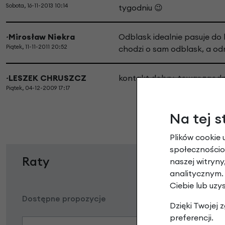
Sobota, 16-11-2013 10:14
tygodniu 😉
~Mirosław Niekra
Odblask idealnie pasuje do 
Piątek, 11-11-2011 20:52
chodzi o sam odblask, a o
~LESZEK CHRUSZCZ
kontakt dobry, towar zgodn
Piątek, 04-12-2009 17:17
Na tej s
Plików cookie 
społecznościow
Raty
naszej witryn
analitycznym.
Ciebie lub uzy
Dostępne propozycje
Dzięki Twojej
preferencji.