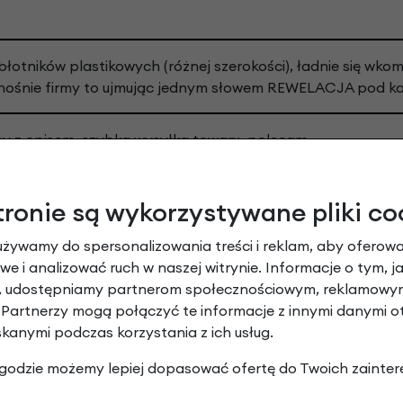
błotników plastikowych (różnej szerokości), ładnie się wkom
dnośnie firmy to ujmując jednym słowem REWELACJA pod ka
y z opisem, szybka wysyłka towaru, polecam
tronie są wykorzystywane pliki co
używamy do spersonalizowania treści i reklam, aby oferowa
e i analizować ruch w naszej witrynie. Informacje o tym, j
Leasing
y, udostępniamy partnerom społecznościowym, reklamowym
 Partnerzy mogą połączyć te informacje z innymi danymi 
skanymi podczas korzystania z ich usług.
 zgodzie możemy lepiej dopasować ofertę do Twoich zainter