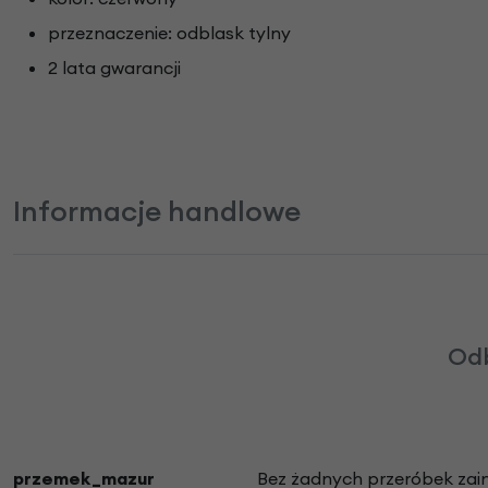
przeznaczenie: odblask tylny
2 lata gwarancji
Informacje handlowe
Odb
przemek_mazur
Bez żadnych przeróbek zains