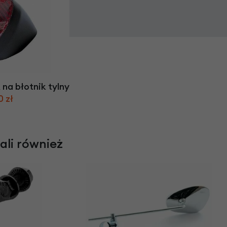
na błotnik tylny
0 zł
rali również