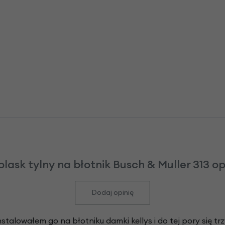
lask tylny na błotnik Busch & Muller 313 op
Dodaj opinię
talowałem go na błotniku damki kellys i do tej pory się t