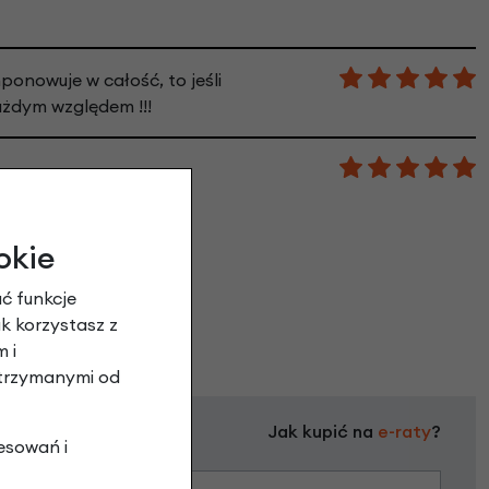
ponowuje w całość, to jeśli
żdym względem !!!
okie
ć funkcje
ak korzystasz z
 i
otrzymanymi od
Jak kupić na
e-raty
?
esowań i