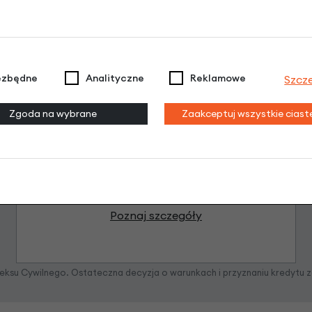
ezbędne
Analityczne
Reklamowe
Szcz
Raty 0%
Zgoda na wybrane
Zaakceptuj wszystkie cias
3 miesiące nie płacisz
Raty do 60 miesięcy
Poznaj szczegóły
odeksu Cywilnego. Ostateczna decyzja o warunkach i przyznaniu kredytu 