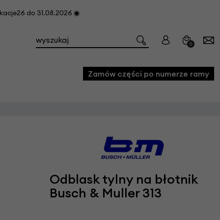
cje26 do 31.08.2026 ◉
0
Zamów części po numerze ramy
e
we
owe
acji i konserwacji roweru
Odblask tylny na błotnik
fon
Busch & Muller 313
e