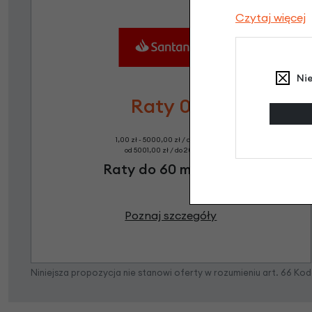
Czytaj więcej
Ni
Raty 0%
1,00 zł - 5000,00 zł / do 10 rat 0%
od 5001,00 zł / do 20 rat 0%
Raty do 60 miesięcy
Poznaj szczegóły
Niniejsza propozycja nie stanowi oferty w rozumieniu art. 66 K