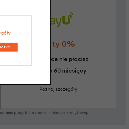
egóły
Raty 0%
teczka
3 miesiące nie płacisz
Raty do 60 miesięcy
Poznaj szczegóły
zostanie podjęta po ocenie zdolności kredytowej.