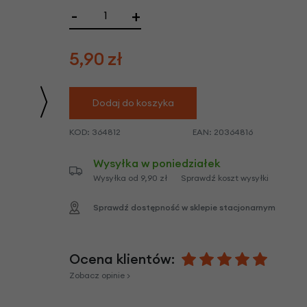
we
-
+
y
5,90
zł
Dodaj do koszyka
KOD:
364812
EAN:
20364816
Wysyłka w poniedziałek
Wysyłka od 9,90 zł
Sprawdź koszt wysyłki
Sprawdź dostępność w sklepie stacjonarnym
Ocena klientów:
Zobacz opinie >