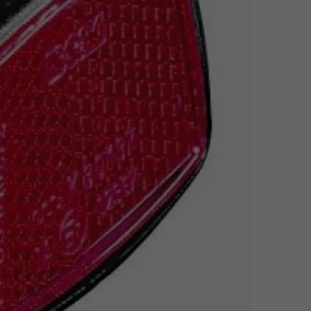
Z
apięcia rowero
Pompki rowerowe
werowe
er Pig
Peruzzo
Gazelle
Pozostałe
N
akrętki i obejm
i:SY
Przerzutki rowerowe
es
Inny
R
owery transportowe - akcesoria
S
akwy i torby rowerowe
Siodełka rowerowe
rowe
Strida - części