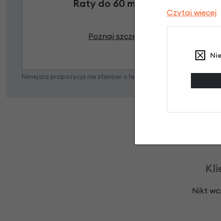
Raty do 60 miesięcy
Czytaj więcej
Poznaj szczegóły
Ni
Niniejsza propozycja nie stanowi oferty w rozumieniu art. 66 K
Kli
Nikt wc