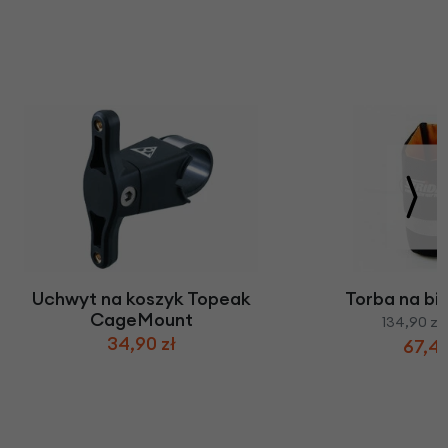
Uchwyt na koszyk Topeak
Torba na bi
CageMount
134,90 zł
34,90 zł
67,45