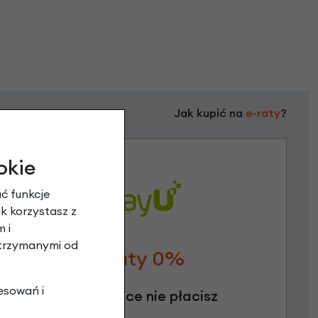
Jak kupić na
e-raty
?
okie
ć funkcje
ak korzystasz z
 i
otrzymanymi od
Raty 0%
esowań i
3 miesiące nie płacisz