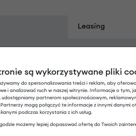
Leasing
tronie są wykorzystywane pliki co
używamy do spersonalizowania treści i reklam, aby oferowa
e i analizować ruch w naszej witrynie. Informacje o tym, j
y, udostępniamy partnerom społecznościowym, reklamowym
 Partnerzy mogą połączyć te informacje z innymi danymi 
Raty 0%
skanymi podczas korzystania z ich usług.
 zgodzie możemy lepiej dopasować ofertę do Twoich zainter
3 miesiące nie płacisz