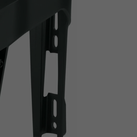
Z
apięcia rowero
Pompki rowerowe
werowe
er Pig
Peruzzo
Gazelle
Pozostałe
N
akrętki i obejm
i:SY
Przerzutki rowerowe
es
Inny
R
owery transportowe - akcesoria
S
akwy i torby rowerowe
Siodełka rowerowe
rowe
Strida - części