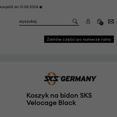
cje26 do 31.08.2026 ◉
0
Zamów części po numerze ramy
e
we
owe
acji i konserwacji roweru
Koszyk na bidon SKS
fon
Velocage Black
e