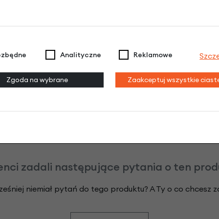
Raty do 60 miesięcy
Poznaj szczegóły
ezbędne
Analityczne
Reklamowe
Szcz
odeksu Cywilnego. Ostateczna decyzja o warunkach i przyznaniu kredytu 
Zgoda na wybrane
Zaakceptuj wszystkie cias
enci zadali następujące pytania o ten pro
ześniej niemiał pytań do tego produktu? A Ty o co chcesz 