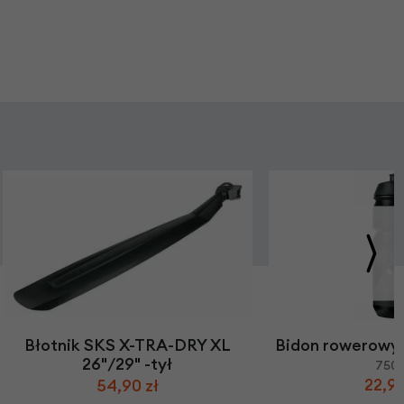
Błotnik SKS X-TRA-DRY XL
Bidon rowerowy
26"/29" -tył
750
22,90
54,90 zł