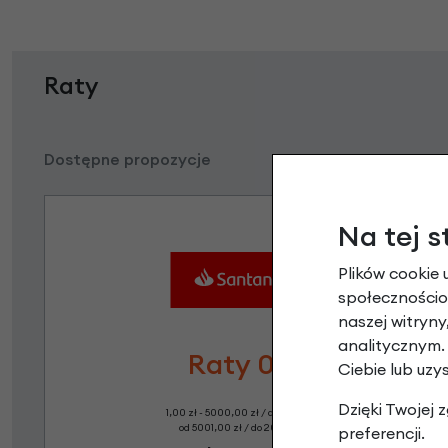
Raty
Dostępne propozycje
Na tej s
Plików cookie 
społecznościow
naszej witryn
analitycznym.
Raty 0%
Ciebie lub uzy
Dzięki Twojej
1,00 zł - 5000,00 zł / do 10 rat 0%
od 5001,00 zł / do 20 rat 0%
preferencji.