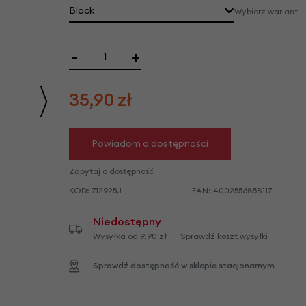
we
Black
Wybierz wariant
y
-
+
35,90
zł
Powiadom o dostępności
Zapytaj o dostępność
KOD:
712925J
EAN:
4002556858117
Niedostępny
Wysyłka od 9,90 zł
Sprawdź koszt wysyłki
Sprawdź dostępność w sklepie stacjonarnym