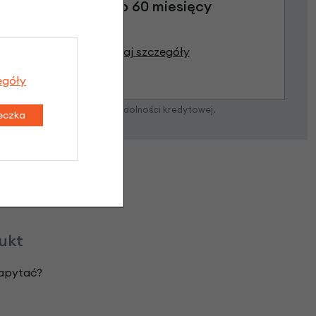
Raty do 60 miesięcy
Poznaj szczegóły
egóły
zostanie podjęta po ocenie zdolności kredytowej.
teczka
dukt
zapytać?