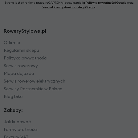
Strona jest chroniona przez reCAPTCHA i obowiązują ją
Polityka prywatności Google
oraz
Warunki korzystania z usługi Google
.
RoweryStylowe.pl
O firmie
Regulamin sklepu
Polityka prywatności
Serwis rowerowy
Mapa dojazdu
Serwis rowerów elektrycznych
Serwisy Partnerskie w Polsce
Blog bike
Zakupy:
Jak kupować
Formy płatności
Faktury VAT