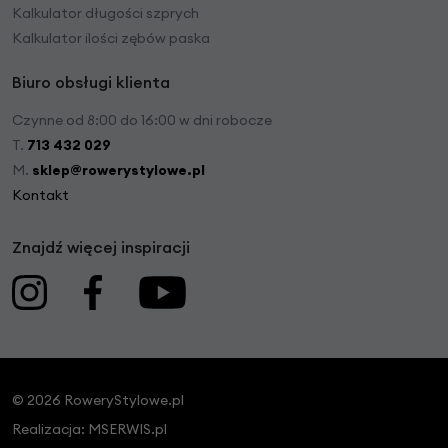
Kalkulator długości szprych
Kalkulator ilości zębów paska
Biuro obsługi klienta
Czynne od 8:00 do 16:00 w dni robocze
T.
713 432 029
M.
sklep@rowerystylowe.pl
Kontakt
Znajdź więcej inspiracji
© 2026 RoweryStylowe.pl
Realizacja:
MSERWIS.pl