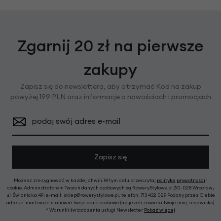
Zgarnij 20 zł na pierwsze
zakupy
Zapisz się do newslettera, aby otrzymać Kod na zakup
powyżej 199 PLN oraz informacje o nowościach i promocjach
podaj swój adres e-mail
Zapisz się
Możesz zrezygnować w każdej chwili. W tym celu przeczytaj
politykę prywatności
i
cookie. Administratorem Twoich danych osobowych są RoweryStylowe.pl (50-028 Wrocław,
ul. Świdnicka 49; e-mail: sklep@rowerystylowe.pl, telefon: 713 432 029. Podany przez Ciebie
adres e-mail może stanowić Twoje dane osobowe (np. jeżeli zawiera Twoje imię i nazwisko).
* Warunki świadczenia usługi Newsletter
Pokaż więcej