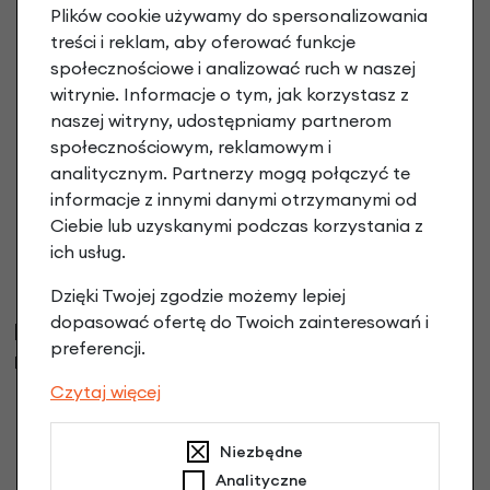
Plików cookie używamy do spersonalizowania
62,90 zł
treści i reklam, aby oferować funkcje
społecznościowe i analizować ruch w naszej
witrynie. Informacje o tym, jak korzystasz z
naszej witryny, udostępniamy partnerom
społecznościowym, reklamowym i
analitycznym. Partnerzy mogą połączyć te
informacje z innymi danymi otrzymanymi od
Ciebie lub uzyskanymi podczas korzystania z
ich usług.
Dzięki Twojej zgodzie możemy lepiej
dopasować ofertę do Twoich zainteresowań i
Klienci, którzy kupili ten produkt wybrali
preferencji.
również
Czytaj więcej
Niezbędne
Analityczne