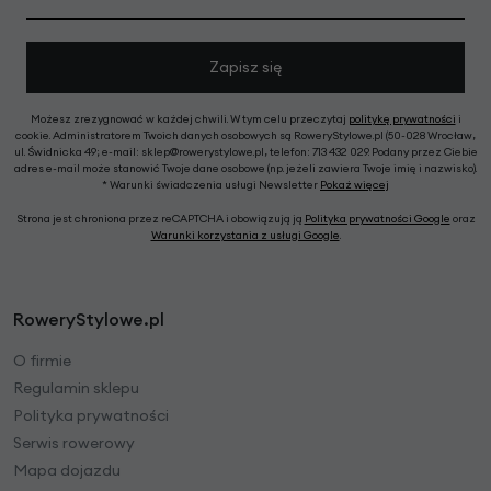
Zapisz się
Możesz zrezygnować w każdej chwili. W tym celu przeczytaj
politykę prywatności
i
cookie. Administratorem Twoich danych osobowych są RoweryStylowe.pl (50-028 Wrocław,
ul. Świdnicka 49; e-mail: sklep@rowerystylowe.pl, telefon: 713 432 029. Podany przez Ciebie
adres e-mail może stanowić Twoje dane osobowe (np. jeżeli zawiera Twoje imię i nazwisko).
* Warunki świadczenia usługi Newsletter
Pokaż więcej
Strona jest chroniona przez reCAPTCHA i obowiązują ją
Polityka prywatności Google
oraz
Warunki korzystania z usługi Google
.
RoweryStylowe.pl
O firmie
Regulamin sklepu
Polityka prywatności
Serwis rowerowy
Mapa dojazdu