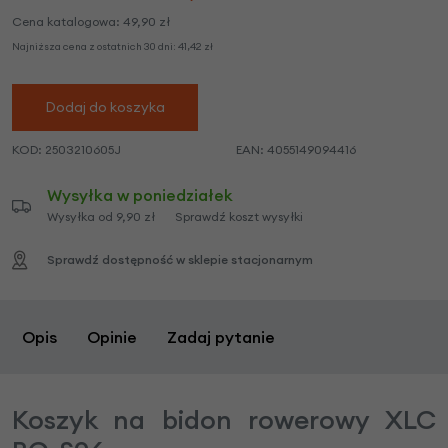
Cena katalogowa:
49,90
zł
Najniższa cena z ostatnich 30 dni:
41,42
zł
Dodaj do koszyka
KOD:
2503210605J
EAN:
4055149094416
Wysyłka w poniedziałek
Wysyłka od 9,90 zł
Sprawdź koszt wysyłki
Sprawdź dostępność w sklepie stacjonarnym
Opis
Opinie
Zadaj pytanie
Koszyk na bidon rowerowy XLC