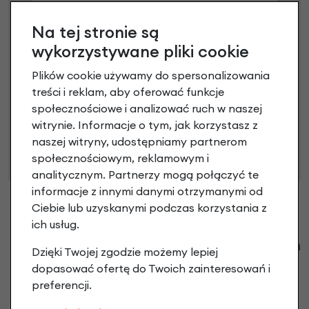
Na tej stronie są
Poznaj szczegóły
wykorzystywane pliki cookie
Plików cookie używamy do spersonalizowania
treści i reklam, aby oferować funkcje
Niniejsza propozycja nie stanowi oferty w rozumieniu art.
społecznościowe i analizować ruch w naszej
66 Kodeksu Cywilnego. Ostateczna decyzja o warunkach
witrynie. Informacje o tym, jak korzystasz z
i przyznaniu kredytu zostanie podjęta po ocenie
naszej witryny, udostępniamy partnerom
zdolności kredytowej.
społecznościowym, reklamowym i
analitycznym. Partnerzy mogą połączyć te
informacje z innymi danymi otrzymanymi od
Ciebie lub uzyskanymi podczas korzystania z
ich usług.
Klienci zadali następujące pytania o ten
Dzięki Twojej zgodzie możemy lepiej
produkt
dopasować ofertę do Twoich zainteresowań i
preferencji.
Nikt wcześniej niemiał pytań do tego produktu? A Ty o