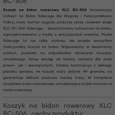
BC-S06
Koszyk na bidon rowerowy XLC BC-S06
Innowacyjny
Uchwyt na Bidon Sidecage dla Wygody i Funkcjonalności
Odkryj nowy wymiar wygody podczas jazdy rowerem dzięki
XLC BC-S06 Sidecage – dwustronnemu uchwytowi na bidon,
zaprojektowanemu z myślą o entuzjastach rowerów. Model
Sidecage to nie tylko stylowy, ale przede wszystkim
funkcjonalny koszyk na bidon. Wyposażony w dwustronny
uchwyt, pozwala na indywidualne obracanie koszyka,
umożliwiając łatwy dostęp do bidonu zarówno dla osób
prawo- jak i leworęcznych. Solidna konstrukcja z lekkiego
plastiku sprawia, że koszyk waży jedynie 49 gramów, co
gwarantuje lekkość podczas każdej trasy. W komplecie
znajdziesz śruby montażowe, umożliwiające szybki montaż na
ramie rowerowej.
Koszyk na bidon rowerowy XLC
BC-S06 , cechy produktu: