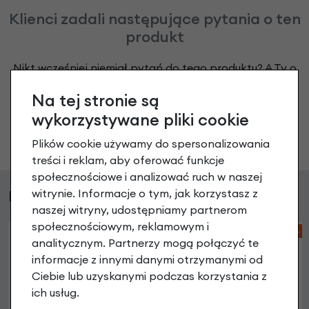
Klienci zadali następujące pytania o ten
produkt
Nikt wcześniej niemiał pytań do tego produktu? A Ty o
co chcesz zapytać?
Na tej stronie są
wykorzystywane pliki cookie
Zadaj pytanie
Plików cookie używamy do spersonalizowania
treści i reklam, aby oferować funkcje
społecznościowe i analizować ruch w naszej
Podobne produkty
witrynie. Informacje o tym, jak korzystasz z
naszej witryny, udostępniamy partnerom
społecznościowym, reklamowym i
-68%
analitycznym. Partnerzy mogą połączyć te
informacje z innymi danymi otrzymanymi od
Ciebie lub uzyskanymi podczas korzystania z
ich usług.