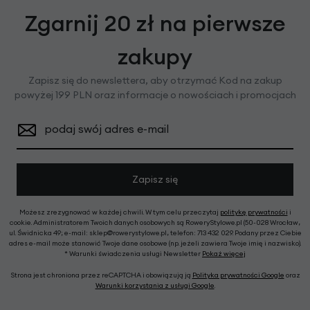
Zgarnij 20 zł na pierwsze
zakupy
Zapisz się do newslettera, aby otrzymać Kod na zakup
powyżej 199 PLN oraz informacje o nowościach i promocjach
podaj swój adres e-mail
Zapisz się
Możesz zrezygnować w każdej chwili. W tym celu przeczytaj
politykę prywatności
i
cookie. Administratorem Twoich danych osobowych są RoweryStylowe.pl (50-028 Wrocław,
ul. Świdnicka 49; e-mail: sklep@rowerystylowe.pl, telefon: 713 432 029. Podany przez Ciebie
adres e-mail może stanowić Twoje dane osobowe (np. jeżeli zawiera Twoje imię i nazwisko).
* Warunki świadczenia usługi Newsletter
Pokaż więcej
Strona jest chroniona przez reCAPTCHA i obowiązują ją
Polityka prywatności Google
oraz
Warunki korzystania z usługi Google
.