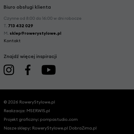
Biuro obsługi klienta
Czynne od 8:00 do 16:00 w dni robocze
T.
713 432 029
M.
sklep@rowerystylowe.pl
Kontakt
Znajdź więcej inspiracji
© 2026 RoweryStylowe.pl
Realizacja:
MSERWIS.pl
Projekt graficzny:
pompastudio.com
Nasze sklepy:
RoweryStylowe.pl
DobraZima.pl