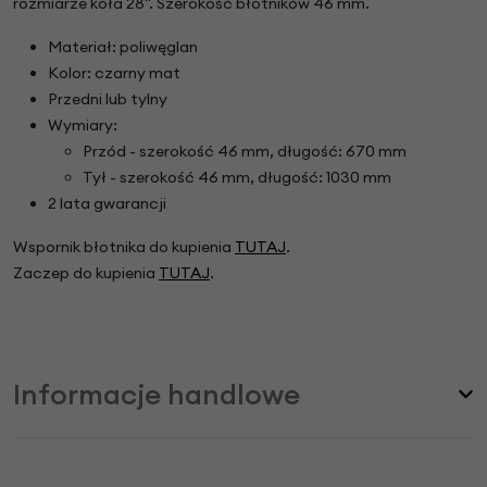
rozmiarze koła 28". Szerokość błotników 46 mm.
Materiał: poliwęglan
Kolor: czarny mat
Przedni lub tylny
Wymiary:
Przód - szerokość 46 mm, długość: 670 mm
Tył - szerokość 46 mm, długość: 1030 mm
2 lata gwarancji
Wspornik błotnika do kupienia
TUTAJ
.
Zaczep do kupienia
TUTAJ
.
Informacje handlowe