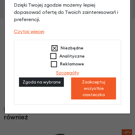
Dzięki Twojej zgodzie możemy lepiej
dopasować ofertę do Twoich zainteresowań i
preferencji.
Zaczep wspornika błotnika Koga F3
Czytaj więcej
11,90 zł
Niezbędne
Analityczne
Reklamowe
Szczegóły
Zgoda na wybrane
Zaakceptuj
wszystkie
ciasteczka
Klienci, którzy kupili ten produkt wybrali
również
-68%