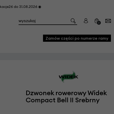
cje26 do 31.08.2026 ◉
0
Zamów części po numerze ramy
e
we
owe
acji i konserwacji roweru
Dzwonek rowerowy Widek
fon
Compact Bell II Srebrny
e