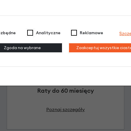
ezbędne
Analityczne
Reklamowe
Szcz
Zgoda na wybrane
Zaakceptuj wszystkie cias
Raty 0%
3 miesiące nie płacisz
Raty do 60 miesięcy
Poznaj szczegóły