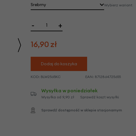
we
Srebrny
Wybierz wariant
y
-
+
16,90
zł
Dodaj do koszyka
KOD:
BLW2565KC
EAN:
8712864725655
Wysyłka w poniedziałek
Wysyłka od 9,90 zł
Sprawdź koszt wysyłki
Sprawdź dostępność w sklepie stacjonarnym