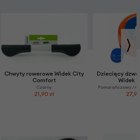
Chwyty rowerowe Widek City
Dziecięcy dzwo
Comfort
Widek N
Czarny
Pomarańczowy / ni
21,90 zł
27,90