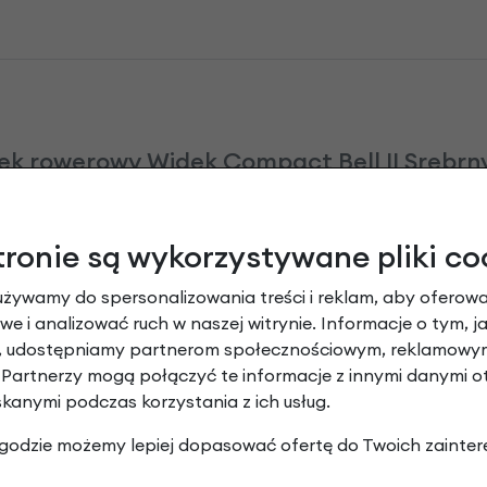
k rowerowy Widek Compact Bell II Srebrny
Dodaj opinię
tronie są wykorzystywane pliki co
Brak opinii. Może warto dodać własną?
używamy do spersonalizowania treści i reklam, aby oferowa
e i analizować ruch w naszej witrynie. Informacje o tym, j
y, udostępniamy partnerom społecznościowym, reklamowym
 Partnerzy mogą połączyć te informacje z innymi danymi 
skanymi podczas korzystania z ich usług.
Leasing
 zgodzie możemy lepiej dopasować ofertę do Twoich zainter