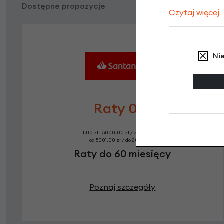
Dostępne propozycje
Czytaj więcej
Ni
Raty 0%
1,00 zł - 5000,00 zł / do 10 rat 0%
od 5001,00 zł / do 20 rat 0%
Raty do 60 miesięcy
Poznaj szczegóły