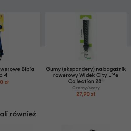
owerowe Bibia
Gumy (ekspandery) na bagażnik
o 4
rowerowy Widek City Life
Collection 28"
0 zł
Czarny/szary
27,90 zł
rali również