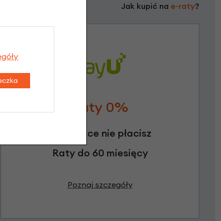
Jak kupić na
e-raty
?
egóły
teczka
Raty 0%
3 miesiące nie płacisz
Raty do 60 miesięcy
Poznaj szczegóły