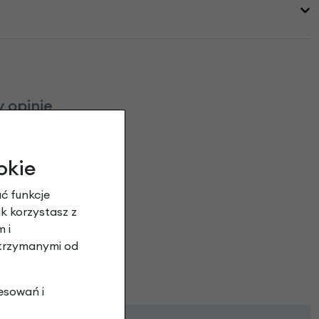
 opinie
okie
ć funkcje
ak korzystasz z
 i
otrzymanymi od
esowań i