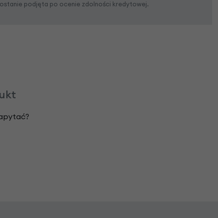
zostanie podjęta po ocenie zdolności kredytowej.
dukt
zapytać?