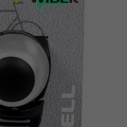
Z
apięcia rowero
Pompki rowerowe
werowe
er Pig
Peruzzo
Gazelle
Pozostałe
N
akrętki i obejm
i:SY
Przerzutki rowerowe
es
Inny
R
owery transportowe - akcesoria
S
akwy i torby rowerowe
Siodełka rowerowe
rowe
Strida - części