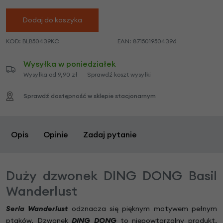
Dodaj do koszyka
KOD:
BLB50439KC
EAN:
8715019504396
Wysyłka w poniedziałek
Wysyłka od 9,90 zł
Sprawdź koszt wysyłki
Sprawdź dostępność w sklepie stacjonarnym
Opis
Opinie
Zadaj pytanie
Duży dzwonek DING DONG Basil
Wanderlust
Seria Wanderlust
odznacza się pięknym motywem pełnym
ptaków. Dzwonek
DING DONG
to niepowtarzalny produkt,