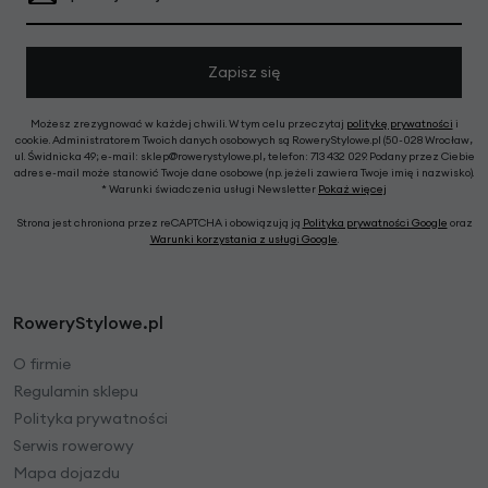
Zapisz się
Możesz zrezygnować w każdej chwili. W tym celu przeczytaj
politykę prywatności
i
cookie. Administratorem Twoich danych osobowych są RoweryStylowe.pl (50-028 Wrocław,
ul. Świdnicka 49; e-mail: sklep@rowerystylowe.pl, telefon: 713 432 029. Podany przez Ciebie
adres e-mail może stanowić Twoje dane osobowe (np. jeżeli zawiera Twoje imię i nazwisko).
* Warunki świadczenia usługi Newsletter
Pokaż więcej
Strona jest chroniona przez reCAPTCHA i obowiązują ją
Polityka prywatności Google
oraz
Warunki korzystania z usługi Google
.
RoweryStylowe.pl
O firmie
Regulamin sklepu
Polityka prywatności
Serwis rowerowy
Mapa dojazdu