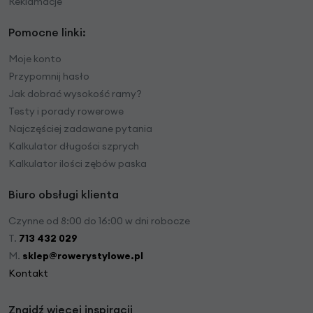
Reklamacje
Pomocne linki:
Moje konto
Przypomnij hasło
Jak dobrać wysokość ramy?
Testy i porady rowerowe
Najczęściej zadawane pytania
Kalkulator długości szprych
Kalkulator ilości zębów paska
Biuro obsługi klienta
Czynne od 8:00 do 16:00 w dni robocze
T.
713 432 029
M.
sklep@rowerystylowe.pl
Kontakt
Znajdź więcej inspiracji