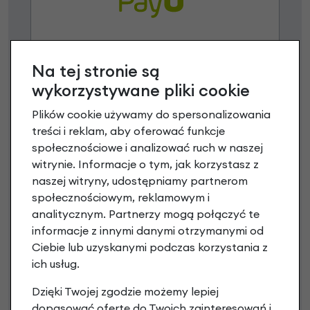
Raty 0%
Na tej stronie są
wykorzystywane pliki cookie
3 miesiące nie płacisz
Plików cookie używamy do spersonalizowania
Raty do 60 miesięcy
treści i reklam, aby oferować funkcje
społecznościowe i analizować ruch w naszej
Poznaj szczegóły
witrynie. Informacje o tym, jak korzystasz z
naszej witryny, udostępniamy partnerom
społecznościowym, reklamowym i
analitycznym. Partnerzy mogą połączyć te
informacje z innymi danymi otrzymanymi od
Niniejsza propozycja nie stanowi oferty w rozumieniu art.
Ciebie lub uzyskanymi podczas korzystania z
66 Kodeksu Cywilnego. Ostateczna decyzja o warunkach
ich usług.
i przyznaniu kredytu zostanie podjęta po ocenie
zdolności kredytowej.
Dzięki Twojej zgodzie możemy lepiej
dopasować ofertę do Twoich zainteresowań i