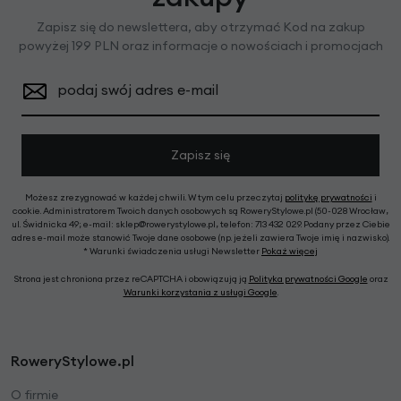
Zapisz się do newslettera, aby otrzymać Kod na zakup
powyżej 199 PLN oraz informacje o nowościach i promocjach
podaj swój adres e-mail
Zapisz się
Możesz zrezygnować w każdej chwili. W tym celu przeczytaj
politykę prywatności
i
cookie. Administratorem Twoich danych osobowych są RoweryStylowe.pl (50-028 Wrocław,
ul. Świdnicka 49; e-mail: sklep@rowerystylowe.pl, telefon: 713 432 029. Podany przez Ciebie
adres e-mail może stanowić Twoje dane osobowe (np. jeżeli zawiera Twoje imię i nazwisko).
* Warunki świadczenia usługi Newsletter
Pokaż więcej
Strona jest chroniona przez reCAPTCHA i obowiązują ją
Polityka prywatności Google
oraz
Warunki korzystania z usługi Google
.
RoweryStylowe.pl
O firmie