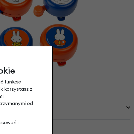
okie
ć funkcje
ak korzystasz z
 i
otrzymanymi od
esowań i