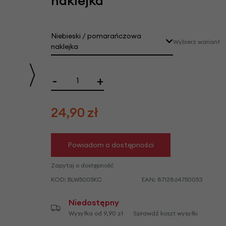
naklejka
we
y
Niebieski / pomarańczowa
Wybierz wariant
naklejka
Pomarańczowy / niebieska naklejka
-
+
24,90
zł
Powiadom o dostępności
Zapytaj o dostępność
KOD:
BLW5005KC
EAN:
8712864750053
Niedostępny
Wysyłka od 9,90 zł
Sprawdź koszt wysyłki