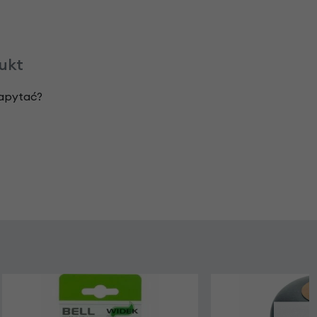
dukt
zapytać?