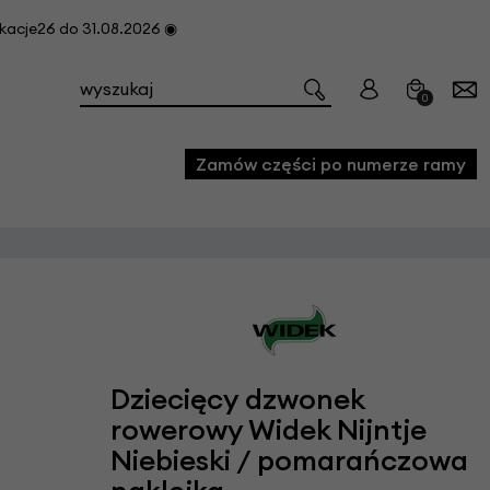
cje26 do 31.08.2026 ◉
0
Zamów części po numerze ramy
e
we
owe
acji i konserwacji roweru
Dziecięcy dzwonek
fon
rowerowy Widek Nijntje
Niebieski / pomarańczowa
e