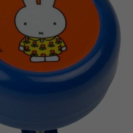
Z
apięcia rowero
Pompki rowerowe
werowe
er Pig
Peruzzo
Gazelle
Pozostałe
N
akrętki i obejm
i:SY
Przerzutki rowerowe
es
Inny
R
owery transportowe - akcesoria
S
akwy i torby rowerowe
Siodełka rowerowe
rowe
Strida - części