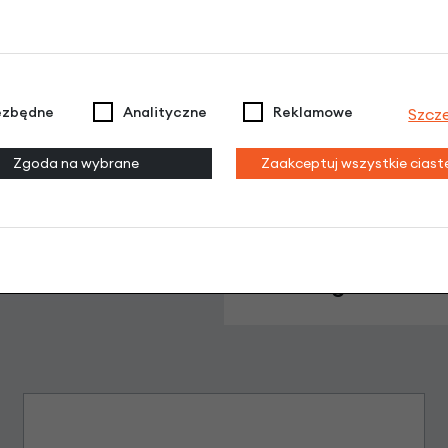
werowy Widek Nijntje Niebieski / pomarań
Dodaj opinię
ezbędne
Analityczne
Reklamowe
Szcz
Brak opinii. Może warto dodać własną?
Zgoda na wybrane
Zaakceptuj wszystkie cias
Leasing