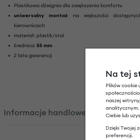
Plastikowa dźwignia dla zwiększenia komfortu
uniwersalny montaż
na większości dostępnyc
kierownicach
materiał: plastik/stal
średnica:
55 mm
2 lata gwarancji
Na tej s
Plików cookie 
społecznościow
naszej witryn
analitycznym.
Informacje handlowe
Ciebie lub uzy
Dzięki Twojej
preferencji.