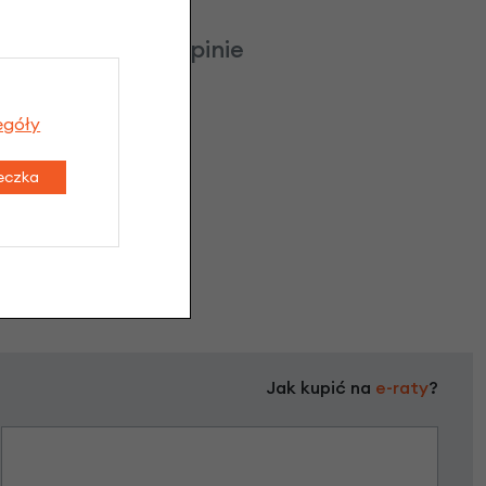
czowa naklejka opinie
egóły
teczka
Jak kupić na
e-raty
?