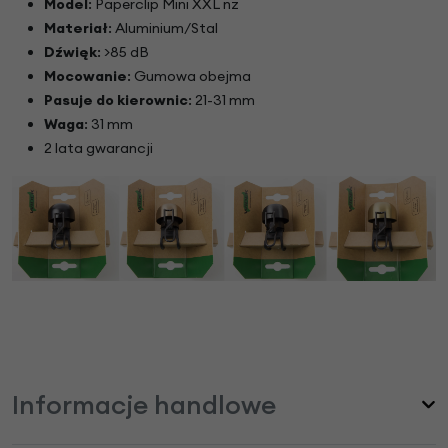
Model
: Paperclip Mini XXL nz
Materiał
: Aluminium/Stal
Dźwięk
: >85 dB
Mocowanie
: Gumowa obejma
Pasuje do kierownic
: 21-31 mm
Waga
: 31 mm
2 lata gwarancji
Informacje handlowe