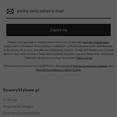
podaj swój adres e-mail
Zapisz się
Możesz zrezygnować w każdej chwili. W tym celu przeczytaj
politykę prywatności
i
cookie. Administratorem Twoich danych osobowych są RoweryStylowe.pl (50-028 Wrocław,
ul. Świdnicka 49; e-mail: sklep@rowerystylowe.pl, telefon: 713 432 029. Podany przez Ciebie
adres e-mail może stanowić Twoje dane osobowe (np. jeżeli zawiera Twoje imię i nazwisko).
* Warunki świadczenia usługi Newsletter
Pokaż więcej
Strona jest chroniona przez reCAPTCHA i obowiązują ją
Polityka prywatności Google
oraz
Warunki korzystania z usługi Google
.
RoweryStylowe.pl
O firmie
Regulamin sklepu
Polityka prywatności