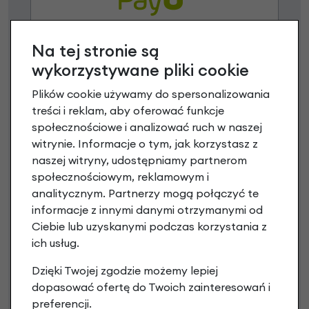
Na tej stronie są
Raty 0%
wykorzystywane pliki cookie
3 miesiące nie płacisz
Plików cookie używamy do spersonalizowania
treści i reklam, aby oferować funkcje
Raty do 60 miesięcy
społecznościowe i analizować ruch w naszej
witrynie. Informacje o tym, jak korzystasz z
naszej witryny, udostępniamy partnerom
Poznaj szczegóły
społecznościowym, reklamowym i
analitycznym. Partnerzy mogą połączyć te
informacje z innymi danymi otrzymanymi od
Ciebie lub uzyskanymi podczas korzystania z
Niniejsza propozycja nie stanowi oferty w rozumieniu art.
ich usług.
66 Kodeksu Cywilnego. Ostateczna decyzja o warunkach
i przyznaniu kredytu zostanie podjęta po ocenie
Dzięki Twojej zgodzie możemy lepiej
zdolności kredytowej.
dopasować ofertę do Twoich zainteresowań i
preferencji.