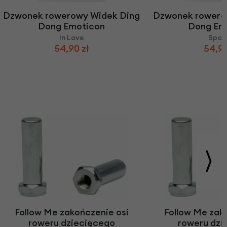
Dzwonek rowerowy Widek Ding
Dzwonek rowero
Dong Emoticon
Dong Em
In Love
Spoo
54,90 zł
54,90
Follow Me zakończenie osi
Follow Me zak
roweru dziecięcego
roweru dzi