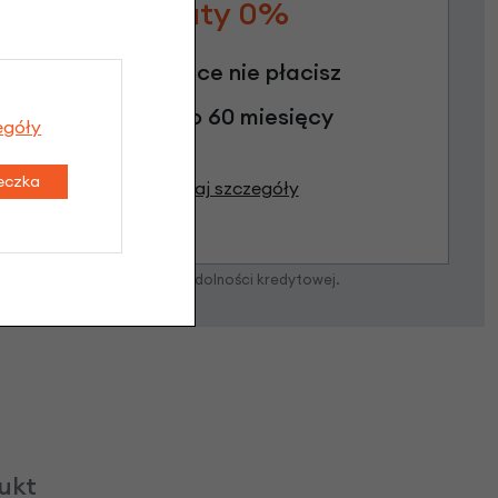
Raty 0%
3 miesiące nie płacisz
Raty do 60 miesięcy
egóły
teczka
Poznaj szczegóły
zostanie podjęta po ocenie zdolności kredytowej.
dukt