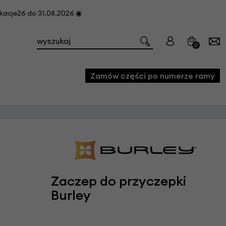
cje26 do 31.08.2026 ◉
0
Zamów części po numerze ramy
e
we
owe
acji i konserwacji roweru
Zaczep do przyczepki
Burley
fon
e