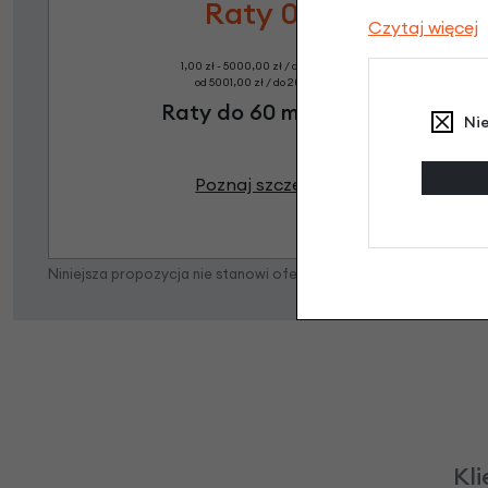
Raty 0%
Czytaj więcej
1,00 zł - 5000,00 zł / do 10 rat 0%
od 5001,00 zł / do 20 rat 0%
Raty do 60 miesięcy
Ni
Poznaj szczegóły
Niniejsza propozycja nie stanowi oferty w rozumieniu art. 66 K
Kli