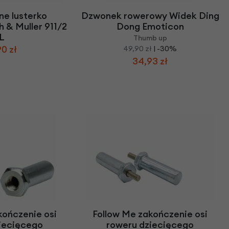
e lusterko
Dzwonek rowerowy Widek Ding
 & Muller 911/2
Dong Emoticon
L
Thumb up
0 zł
49,90 zł
| -30%
34,93 zł
kończenie osi
Follow Me zakończenie osi
iecięcego
roweru dziecięcego