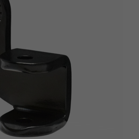
Z
apięcia rowero
Pompki rowerowe
werowe
er Pig
Peruzzo
Gazelle
Pozostałe
N
akrętki i obejm
i:SY
Przerzutki rowerowe
es
Inny
R
owery transportowe - akcesoria
S
akwy i torby rowerowe
Siodełka rowerowe
rowe
Strida - części