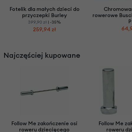
Fotelik dla małych dzieci do
Chromowan
przyczepki Burley
rowerowe Busch
P
399,90 zł
| -35%
64,9
259,94 zł
Najczęściej kupowane
Follow Me zakończenie osi
Follow Me za
roweru dziecięcego
roweru dz