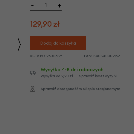
we
-
+
y
129,90
zł
Dodaj do koszyka
KOD:
BU-960116BM
EAN:
840840009159
Wysyłka 4-8 dni roboczych
Wysyłka od 9,90 zł
Sprawdź koszt wysyłki
Sprawdź dostępność w sklepie stacjonarnym