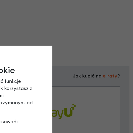
okie
Jak kupić na
e-raty
?
ć funkcje
ak korzystasz z
 i
otrzymanymi od
esowań i