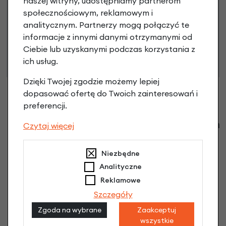
naszej witryny, udostępniamy partnerom
społecznościowym, reklamowym i
Niniejsza propozycja nie stanowi oferty w rozumieniu art.
analitycznym. Partnerzy mogą połączyć te
66 Kodeksu Cywilnego. Ostateczna decyzja o warunkach
informacje z innymi danymi otrzymanymi od
i przyznaniu kredytu zostanie podjęta po ocenie
Ciebie lub uzyskanymi podczas korzystania z
zdolności kredytowej.
ich usług.
Dzięki Twojej zgodzie możemy lepiej
dopasować ofertę do Twoich zainteresowań i
preferencji.
Klienci zadali następujące pytania o ten
Czytaj więcej
produkt
Niezbędne
Nikt wcześniej niemiał pytań do tego produktu? A Ty o
Analityczne
co chcesz zapytać?
Reklamowe
Szczegóły
Zadaj pytanie
Zgoda na wybrane
Zaakceptuj
wszystkie