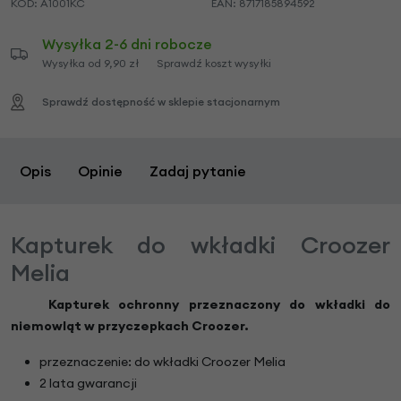
KOD:
A1001KC
EAN:
8717185894592
Wysyłka 2-6 dni robocze
Wysyłka od 9,90 zł
Sprawdź koszt wysyłki
Sprawdź dostępność w sklepie stacjonarnym
Opis
Opinie
Zadaj pytanie
Kapturek do wkładki Croozer
Melia
Kapturek ochronny przeznaczony do wkładki do
niemowląt w przyczepkach Croozer.
przeznaczenie: do wkładki Croozer Melia
2 lata gwarancji