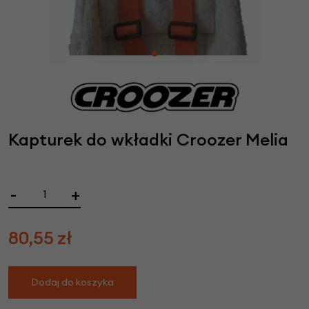
Kapturek do wkładki Croozer Melia
-
+
80,55
zł
Dodaj do koszyka