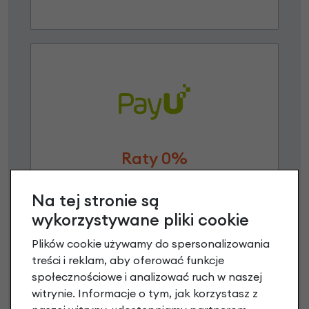
Raty 0%
3 miesiące nie płacisz
Na tej stronie są
wykorzystywane pliki cookie
Raty do 60 miesięcy
Plików cookie używamy do spersonalizowania
treści i reklam, aby oferować funkcje
Poznaj szczegóły
społecznościowe i analizować ruch w naszej
witrynie. Informacje o tym, jak korzystasz z