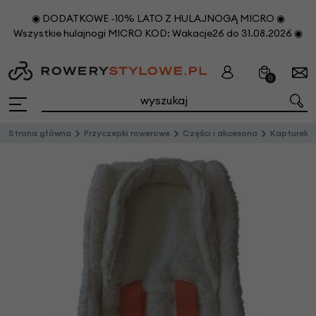
◉ DODATKOWE -10% LATO Z HULAJNOGĄ MICRO ◉
Wszystkie hulajnogi MICRO KOD: Wakacje26 do 31.08.2026 ◉
0
Strona główna
Przyczepki rowerowe
Części i akcesoria
Kapturek do wkł