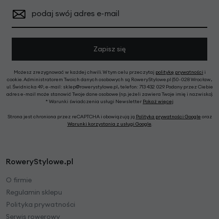
podaj swój adres e-mail
Zapisz się
Możesz zrezygnować w każdej chwili. W tym celu przeczytaj
politykę prywatności
i
cookie. Administratorem Twoich danych osobowych są RoweryStylowe.pl (50-028 Wrocław,
ul. Świdnicka 49; e-mail: sklep@rowerystylowe.pl, telefon: 713 432 029. Podany przez Ciebie
adres e-mail może stanowić Twoje dane osobowe (np. jeżeli zawiera Twoje imię i nazwisko).
* Warunki świadczenia usługi Newsletter
Pokaż więcej
Strona jest chroniona przez reCAPTCHA i obowiązują ją
Polityka prywatności Google
oraz
Warunki korzystania z usługi Google
.
RoweryStylowe.pl
O firmie
Regulamin sklepu
Polityka prywatności
Serwis rowerowy