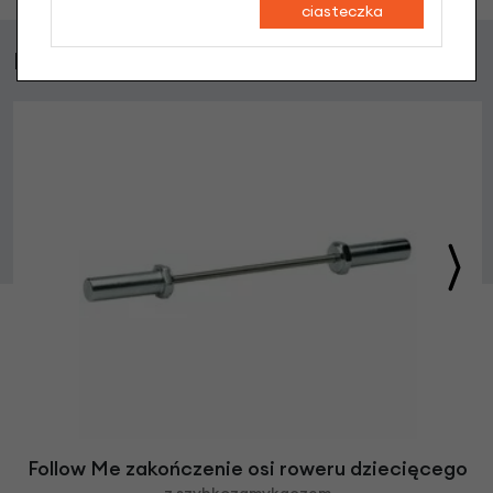
ciasteczka
Najczęściej kupowane
Follow Me zakończenie osi roweru dziecięcego
z szybkozamykaczem