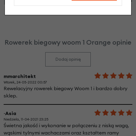
Informacje handlowe
Rowerek biegowy woom 1 Orange opinie
Dodaj opinię
mmarchitekt
Wtorek, 24-05-2022 00:57
Rewelacyjny rowerek biegowy Woom 1 i bardzo dobry
sklep.
~Asia
Niedziela, 11-04-2021 23:25
Świetna jakość i wykonanie w połączeniu z niską wagą,
wąskimi tylnymi wachaczami oraz kształtem ramy