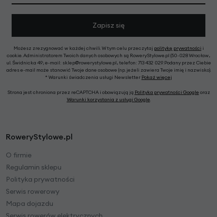
Zapisz się
Możesz zrezygnować w każdej chwili. W tym celu przeczytaj
politykę prywatności
i
cookie. Administratorem Twoich danych osobowych są RoweryStylowe.pl (50-028 Wrocław,
ul. Świdnicka 49; e-mail: sklep@rowerystylowe.pl, telefon: 713 432 029. Podany przez Ciebie
adres e-mail może stanowić Twoje dane osobowe (np. jeżeli zawiera Twoje imię i nazwisko).
* Warunki świadczenia usługi Newsletter
Pokaż więcej
Strona jest chroniona przez reCAPTCHA i obowiązują ją
Polityka prywatności Google
oraz
Warunki korzystania z usługi Google
.
RoweryStylowe.pl
O firmie
Regulamin sklepu
Polityka prywatności
Serwis rowerowy
Mapa dojazdu
Serwis rowerów elektrycznych