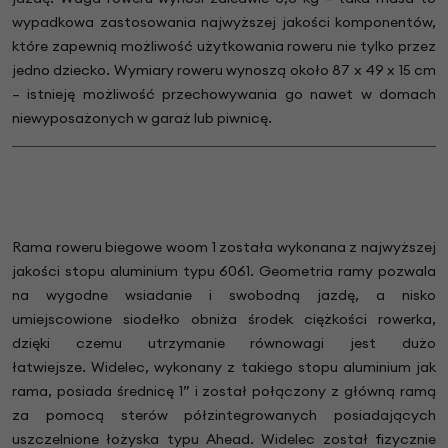
wypadkowa zastosowania najwyższej jakości komponentów,
które zapewnią możliwość użytkowania roweru nie tylko przez
jedno dziecko. Wymiary roweru wynoszą około 87 x 49 x 15 cm
– istnieję możliwość przechowywania go nawet w domach
niewyposażonych w garaż lub piwnicę.
Rama roweru biegowe woom 1 została wykonana z najwyższej
jakości stopu aluminium typu 6061. Geometria ramy pozwala
na wygodne wsiadanie i swobodną jazdę, a nisko
umiejscowione siodełko obniża środek ciężkości rowerka,
dzięki czemu utrzymanie równowagi jest dużo
łatwiejsze.
Widelec, wykonany z takiego stopu aluminium jak
rama, posiada średnicę 1” i został połączony z główną ramą
za pomocą sterów półzintegrowanych posiadających
uszczelnione łożyska typu Ahead. Widelec został fizycznie