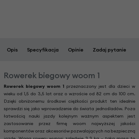
Opis
Specyfikacja
Opinie
Zadaj pytanie
Rowerek biegowy woom 1
Rowerek biegowy woom 1
przeznaczony jest dla dzieci w
wieku od 1,5 do 3,5 lat oraz o wzroście od 82 cm do 100 cm.
Dzięki obniżonemu środkowi ciężkości produkt ten idealnie
sprawdzi się jako wprowadzenie do świata jednośladów. Poza
łatwością nauki jazdy kolejnym ważnym aspektem jest
zastosowanie przez firmę woom najwyższej jakości
komponentów oraz akcesoriów pozwalających na bezpieczną
jazdę. Waga roweru wynosi zaledwie 3,3 kg – taka masa to