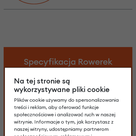
Specyfikacja Rowerek
biegowy woom 1 Orange
Na tej stronie są
wykorzystywane pliki cookie
Rozmiar kół:
12"
Plików cookie używamy do spersonalizowania
Wiek dziecka :
1+
treści i reklam, aby oferować funkcje
społecznościowe i analizować ruch w naszej
Wzrost:
od 80 cm
witrynie. Informacje o tym, jak korzystasz z
naszej witryny, udostępniamy partnerom
Każdy producent zastrzega możliwość lekkiej zmiany