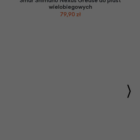
Smar Shimano Nexus Grease do piast
wielobiegowych
79,90 zł