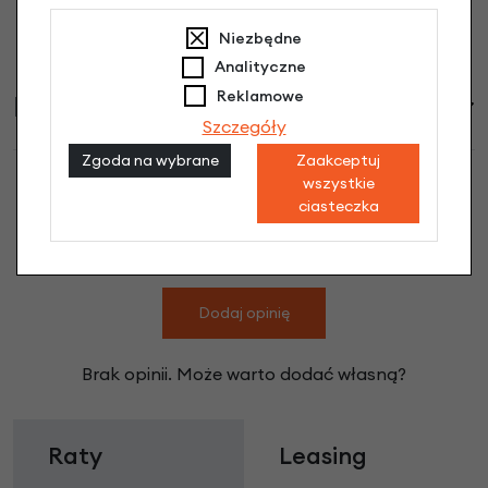
Niezbędne
Analityczne
Reklamowe
Informacje handlowe
Szczegóły
Zgoda na wybrane
Zaakceptuj
wszystkie
ciasteczka
Jeździk Puky WUTSCH Zielony opinie
Dodaj opinię
Brak opinii. Może warto dodać własną?
Raty
Leasing