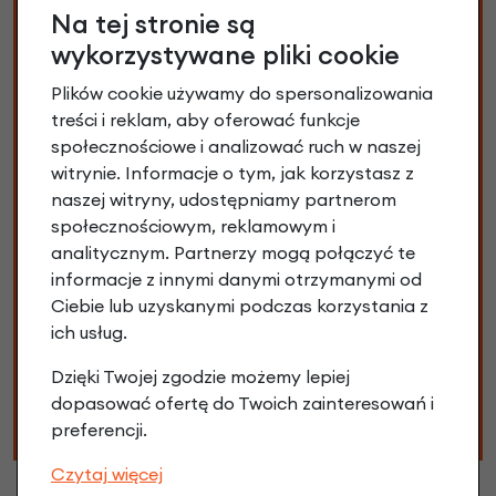
Na tej stronie są
Wzrost:
od 80 cm
wykorzystywane pliki cookie
Plików cookie używamy do spersonalizowania
Każdy producent zastrzega możliwość lekkiej zmiany
treści i reklam, aby oferować funkcje
specyfikacji, materiałów oraz wyposażenia bez
społecznościowe i analizować ruch w naszej
wcześniejszej informacji. Zmiany te mogą nie być
witrynie. Informacje o tym, jak korzystasz z
uwzględnione w specyfikacji oraz na zdjęciach. W
naszej witryny, udostępniamy partnerom
związku z tym dostarczony do Ciebie rower może
społecznościowym, reklamowym i
różnić się niektórymi częściami. Nie stanowi to wady i
analitycznym. Partnerzy mogą połączyć te
nie wpływa to na funkcjonalność techniczną roweru.
informacje z innymi danymi otrzymanymi od
Dlatego możliwe jest, że Twój rower jest
Ciebie lub uzyskanymi podczas korzystania z
zmontowany nieco inaczej niż podaje specyfikacja.
ich usług.
Na przykład może się zdarzyć, że w swoim rowerze
znajdziesz inne pedały, gripy lub łańcuch. Nie martw
Dzięki Twojej zgodzie możemy lepiej
się, Twój rower i części zamienne nadal są w wysokiej
dopasować ofertę do Twoich zainteresowań i
jakości.
preferencji.
Czytaj więcej