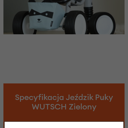
Specyfikacja Jeździk Puky
WUTSCH Zielony
Wiek dziecka :
1+