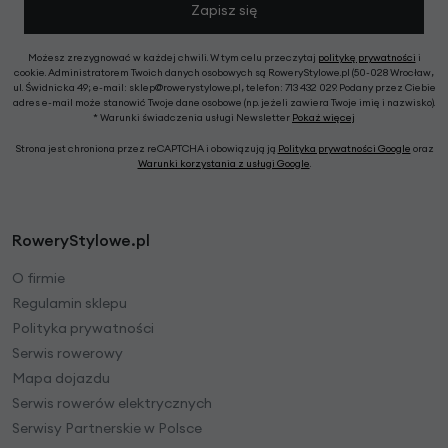
Zapisz się
Możesz zrezygnować w każdej chwili. W tym celu przeczytaj
politykę prywatności
i
cookie. Administratorem Twoich danych osobowych są RoweryStylowe.pl (50-028 Wrocław,
ul. Świdnicka 49; e-mail: sklep@rowerystylowe.pl, telefon: 713 432 029. Podany przez Ciebie
adres e-mail może stanowić Twoje dane osobowe (np. jeżeli zawiera Twoje imię i nazwisko).
* Warunki świadczenia usługi Newsletter
Pokaż więcej
Strona jest chroniona przez reCAPTCHA i obowiązują ją
Polityka prywatności Google
oraz
Warunki korzystania z usługi Google
.
RoweryStylowe.pl
O firmie
Regulamin sklepu
Polityka prywatności
Serwis rowerowy
Mapa dojazdu
Serwis rowerów elektrycznych
Serwisy Partnerskie w Polsce