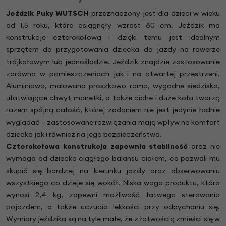
Jeździk Puky WUTSCH
przeznaczony jest dla dzieci w wieku
od 1,5 roku, które osiągnęły wzrost 80 cm. Jeździk ma
konstrukcje czterokołową i dzięki temu jest idealnym
sprzętem do przygotowania dziecka do jazdy na rowerze
trójkołowym lub jednośladzie. Jeździk znajdzie zastosowanie
zarówno w pomieszczeniach jak i na otwartej przestrzeni.
Aluminiowa, malowana proszkowo rama, wygodne siedzisko,
ułatwiające chwyt manetki, a także ciche i duże koła tworzą
razem spójną całość, której zadaniem nie jest jedynie ładnie
wyglądać – zastosowane rozwiązania mają wpływ na komfort
dziecka jak i również na jego bezpieczeństwo.
Czterokołowa konstrukcja zapewnia stabilność
oraz nie
wymaga od dziecka ciągłego balansu ciałem, co pozwoli mu
skupić się bardziej na kierunku jazdy oraz obserwowaniu
wszystkiego co dzieje się wokół. Niska waga produktu, która
wynosi 2,4 kg, zapewni możliwość łatwego sterowania
pojazdem, a także uczucia lekkości przy odpychaniu się.
Wymiary jeździka są na tyle małe, że z łatwością zmieści się w