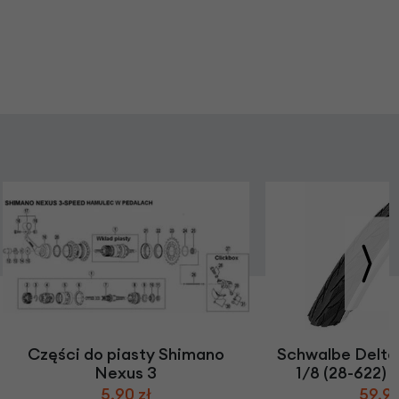
Części do piasty Shimano
Schwalbe Delta 
Nexus 3
1/8 (28-622) /
5,90 zł
59,90