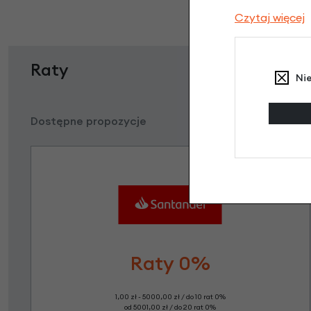
Czytaj więcej
Raty
Ni
Dostępne propozycje
Raty 0%
1,00 zł - 5000,00 zł / do 10 rat 0%
od 5001,00 zł / do 20 rat 0%