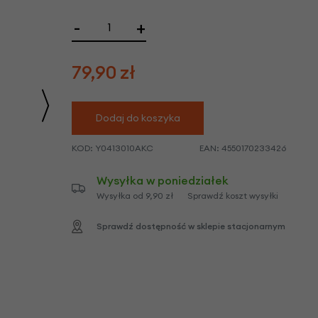
we
-
+
y
79,90
zł
Dodaj do koszyka
KOD:
Y0413010AKC
EAN:
4550170233426
Wysyłka w poniedziałek
Wysyłka od 9,90 zł
Sprawdź koszt wysyłki
Sprawdź dostępność w sklepie stacjonarnym