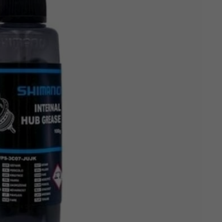
Z
apięcia rowero
Pompki rowerowe
werowe
er Pig
Peruzzo
Gazelle
Pozostałe
N
akrętki i obejm
i:SY
Przerzutki rowerowe
es
Inny
R
owery transportowe - akcesoria
S
akwy i torby rowerowe
Siodełka rowerowe
rowe
Strida - części