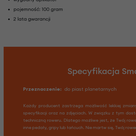
pojemność: 100 gram
2 lata gwarancji
Specyfikacja Sm
Przeznaczenie:
do piast planetarnych
Każdy producent zastrzega możliwość lekkiej zmian
specyfikacji oraz na zdjęciach. W związku z tym dost
techniczną roweru. Dlatego możliwe jest, że Twój row
inne pedały, gripy lub łańcuch. Nie martw się, Twój rowe