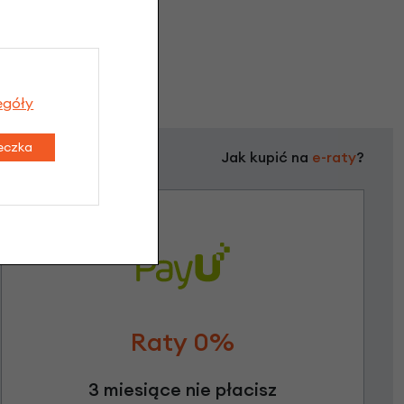
egóły
teczka
Jak kupić na
e-raty
?
Raty 0%
3 miesiące nie płacisz