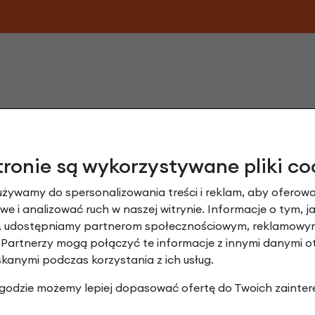
tronie są wykorzystywane pliki co
używamy do spersonalizowania treści i reklam, aby oferowa
e i analizować ruch w naszej witrynie. Informacje o tym, j
mano Nexus Grease do piast wielobiegowy
y, udostępniamy partnerom społecznościowym, reklamowym
 Partnerzy mogą połączyć te informacje z innymi danymi 
Dodaj opinię
skanymi podczas korzystania z ich usług.
 zgodzie możemy lepiej dopasować ofertę do Twoich zainter
Brak opinii. Może warto dodać własną?