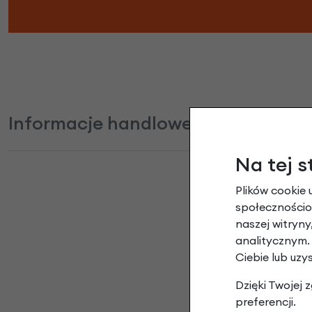
Informacje handlowe
Na tej s
Plików cookie 
społecznościow
Smar Shi
naszej witryn
analitycznym.
Ciebie lub uzy
Dzięki Twojej
preferencji.