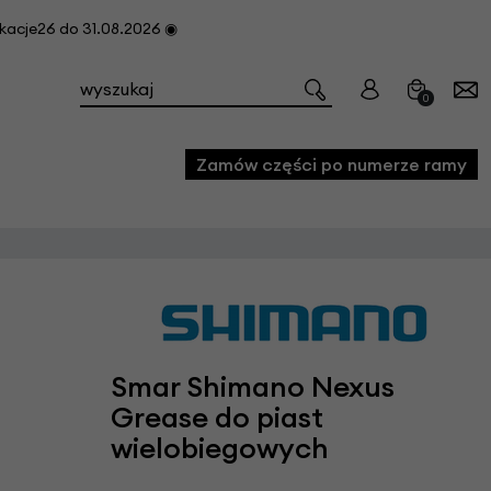
cje26 do 31.08.2026 ◉
0
Zamów części po numerze ramy
e
we
owe
Smar Shimano Nexus
acji i konserwacji roweru
Grease do piast
fon
wielobiegowych
e