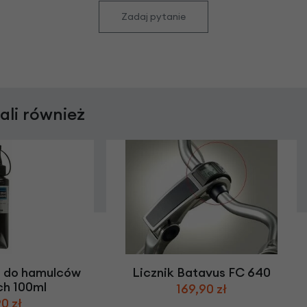
Zadaj pytanie
rali również
 do hamulców
Licznik Batavus FC 640
ch 100ml
169,90 zł
0 zł