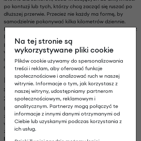
po kontuzji lub tych, którzy chcą zacząć się ruszać po
dłuższej przerwie. Przecież nie każdy ma formę, by
samodzielnie pokonywać kilka kilometrów dziennie.
Rower elektryczny pozwala poruszać się po mieście bez
lęku przed zmęczeniem. Bowiem nie trzeba się bać
Na tej stronie są
podjazdów czy dystansu. Wystarczy wsiąść, uruchomić
wykorzystywane pliki cookie
wspomaganie i cieszyć się drogą. Dlatego wiele osób
starszych odzyskuje mobilność i chęć do codziennej
Plików cookie używamy do spersonalizowania
aktywności właśnie dzięki takim rowerom.
treści i reklam, aby oferować funkcje
społecznościowe i analizować ruch w naszej
Rowery elektryczne jako codzienny
witrynie. Informacje o tym, jak korzystasz z
środek transportu pozwalający
naszej witryny, udostępniamy partnerom
załatwić wszystkie obowiązki
społecznościowym, reklamowym i
analitycznym. Partnerzy mogą połączyć te
Każdego dnia mamy wiele spraw do załatwienia —
informacje z innymi danymi otrzymanymi od
zakupy, szkoła, lekarz, poczta. Zwykły rower może być
Ciebie lub uzyskanymi podczas korzystania z
w takich sytuacjach niewystarczający, bowiem nie
ich usług.
zawsze pozwala dojechać na miejsce bez wysiłku.
Miejski rower elektryczny
rozwiązuje ten problem,