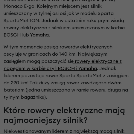
Monaco E-go. Kolejnym miejscem jest silnik
umieszczony w tylnej osi osi jak w modelu Sparta
SpartaMet ION. Jednak w ostatnim roku prym wiodą
rowery elektryczne z silnikiem umieszczonym w korbie
BOSCH
lub
Yamaha
.
W tym momencie zasięg rowerów elektrycznych
oscyluje w granicach do 140 km. Największym
zasięgiem mogą poszczycić się
rowery elektryczne z
napędem w korbie czyli BOSCH i Yamaha
. Jednak
liderem pozostaje rower Sparta SpartaMet z zasięgiem
do 290 km! Tak duży zasięg rower zawdzięcza dwóm
bateriom (jedna umieszczona w ramie roweru, druga na
tylnym bagażniku).
Które rowery elektryczne mają
najmocniejszy silnik?
Niekwestionowanym liderem z największą mocą silnik