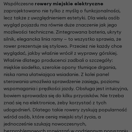
Współczesne
rowery miejskie elektryczne
zaprojektowano nie tylko z myślą o funkcjonalności,
lecz także z uwzględnieniem estetyki. Dla wielu osób
wygląd pojazdu ma równie duże znaczenie jak jego
możliwości techniczne. Zintegrowana bateria, ukryty
silnik, elegancka linia ramy — to wszystko sprawia, że
rower prezentuje się stylowo. Przecież nie każdy chce
wyglądać, jakby właśnie wrócił z wyprawy górskiej.
Właśnie dlatego producenci zadbali o szczegóły:
miękkie siodełko, szerokie opony tłumiące drgania,
niska rama ułatwiająca wsiadanie. Z kolei panel
sterowania umożliwia sprawdzenie zasięgu, poziomu
wspomagania i prędkości jazdy. Obsługa jest intuicyjna,
bowiem sprowadza się do kilku przycisków. Nie trzeba
znać się na elektronice, żeby korzystać z tych
udogodnień. Dlatego takie rowery zyskują popularność
wśród osób, które cenią miejski styl życia, a
jednocześnie szukają nowoczesnych,
bezproblemowych rozwiązań w codziennym poruszaniu