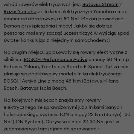
wśród rowerów elektrycznych jest
Batavus Stream
/
Razer Yamaha
z silnikiem elektrycznym Yamaha o max
momencie obrotowym, aż 80 Nm. Można powiedzieć...
Demon przyśpieszenia i mocy! Jakby się dobrze
postarać możemy zacząć uczestniczyć w wyścigu spod
świateł konkurując z niejednym samochodem :)
Na drugim miejscu uplasowały się rowery elektryczne z
silnikiem
BOSCH Performance Active
o mocy 60 Nm np
Batavus Milano, Trento czy Sparta E-Speed. Tuż za nim
plasuje się podstawowy model silnika elektrycznego
BOSCH Active Line z mocą 48 Nm (Batavus Milano
Bosch, Batavus Isola Bosch.
Na kolejnych miejscach znajdziemy rowery
elektrycznego ze sprawdzonymi już silnikami Sanyo i
holenderskiego systemu ION o mocy 22 Nm (Sanyo) i 30
Nm (ION System). Oczywiście moc 22-30 Nm jest w
zupełności wystarczająca do sprawnego i