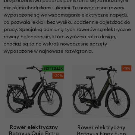
bezpieczeństwo podczas poruszania się zatłoczonymi
miejskimi chodnikami i ulicami. Te nowoczesne rowery
wyposażone są we wspomaganie elektryczne napędu,
co pozwala lekko i bez wysiłku codziennie dojeżdżać do
pracy. Specjalną odmianą tych rowerów są elektryczne
rowery holenderskie, które wyróżnia retro design,
chociaż są to na wskroś nowoczesne sprzęty
wyposażone w najnowsze rozwiązania.
BESTSELLER
-13%
-20%
Rower elektryczny
Rower elektryczny
Batavus Quip Extra
Batavus Finez E-go