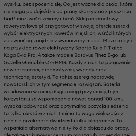
wysiłku, bez spocenia się. Co jest ważne dla osób, które
nie mogą po dojeździe do pracy skorzystać z prysznica
bądź możliwości zmiany ubrań. Sklep internetowy
rowerystylowe.pl przygotował w swojej ofercie szeroki
wybór elektrycznych rowerów miejskich, wśród których
z pewnością znajdziesz wymarzony model. Może to być
na przykład rower elektryczny Sparta Rule FIT albo
Koga Evia Pro. A także modele Batavus Finez E-go lub
Gazelle Grenoble C7+HMB. Każdy z nich to połączenie
nowoczesności, pragmatyzmu, wygody oraz
technicznej estetyki. To także szereg naprawdę
nowatorskich w tym segmencie rozwiązań. Bateria
wbudowana w ramę, długi zasięg (przy umiejętnym
korzystaniu ze wspomagania nawet ponad 100 km),
wysoka ładowność oraz optymalna pozycja siedzenia
to tylko niektóre z nich. I mimo to waga większości z
nich nie przekracza dwudziestu kilku kilogramów. To
wspaniała alternatywa nie tylko dla dojazdu do pracy,
ale także zakupów w centrum miasta lub nawet dalszej