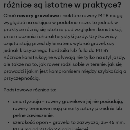
różnice są istotne w praktyce?
Choć
rowery gravelowe
i niektóre rowery MTB mogą
wyglądać na celujące w podobne nisze, to jednak w
praktyce różnią się istotnie pod względem konstrukcji,
przeznaczenia i charakterystyki jazdy. Użytkownicy
często stają przed dylematem: wybrać gravel, czy
jednak klasycznego hardtaila lub fulla do MTB?
Różnice konstrukcyjne wpływają nie tylko na styl jazdy,
ale także na to, jak rower radzi sobie w terenie, jak się
prowadzi i jakim jest kompromisem między szybkością a
przyczepnością.
Podstawowe różnice to:
amortyzacja – rowery gravelowe jej nie posiadają,
rowery terenowe mają amortyzatory przednie lub
pełne zawieszenie.
szerokość opon – gravela to zazwyczaj 35–45 mm,
MTB ma od 2,0 do 2,6 cala i więcej.