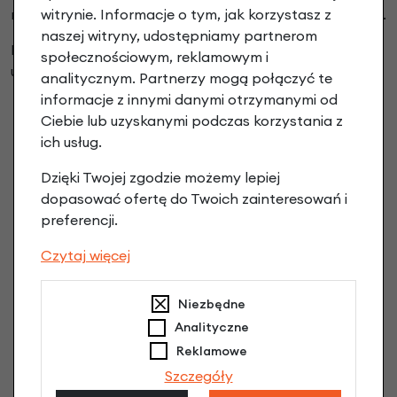
witrynie. Informacje o tym, jak korzystasz z
rzeczywistym stylu jazdy i oczekiwaniach wobec roweru.
naszej witryny, udostępniamy partnerom
Podczas zakupu roweru gravelowego warto zwrócić
społecznościowym, reklamowym i
uwagę na:
analitycznym. Partnerzy mogą połączyć te
informacje z innymi danymi otrzymanymi od
geometrię ramy – modele z bardziej sportową
Ciebie lub uzyskanymi podczas korzystania z
geometrią lepiej sprawdzą się na dłuższych
ich usług.
trasach.
prześwit na opony – im szersze ogumienie, tym
Dzięki Twojej zgodzie możemy lepiej
większy komfort na trudnym podłożu.
dopasować ofertę do Twoich zainteresowań i
materiał ramy – aluminium, stal chromowo-
preferencji.
molibdenowa lub carbon mają różne właściwości
Czytaj więcej
tłumienia drgań.
system hamulcowy – hamulce tarczowe
mechaniczne lub hydrauliczne, w zależności od
Niezbędne
preferencji i budżetu.
Analityczne
punkty montażowe – możliwość dołączenia sakw,
Reklamowe
błotników, bidonów i dodatkowego sprzętu na
Szczegóły
dłuższe wyprawy.