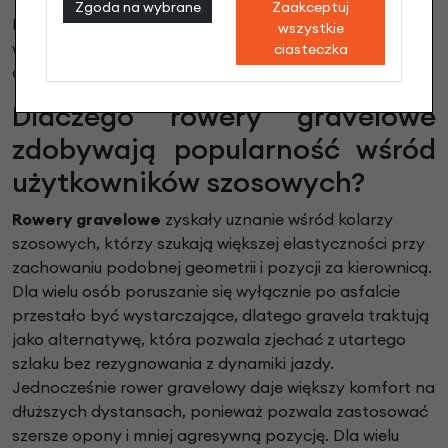
Zgoda na wybrane
Zaakceptuj
Dobór odpowiedniej specyfikacji pozwala lepiej
wszystkie
wykorzystać możliwości roweru i uniknąć zbędnych
ciasteczka
ograniczeń podczas jazdy w terenie mieszanym.
Dlaczego rowery gravelowe
zdobywają popularność wśród
użytkowników szosowych?
Rowery gravelowe
zyskały uznanie wśród kolarzy
szosowych, którzy szukają większej elastyczności przy
zachowaniu podobnej geometrii i pozycji za kierownicą.
Dla wielu osób poruszanie się wyłącznie po asfalcie
przestało być wystarczające, dlatego gravela traktują
jako alternatywę, która pozwala zjechać z utartego
szlaku bez rezygnowania z dynamiki jazdy.
Jednocześnie rower gravelowy daje większy komfort na
dłuższych dystansach, ponieważ pozwala zastosować
szersze opony i mniej agresywną pozycję. Dla wielu