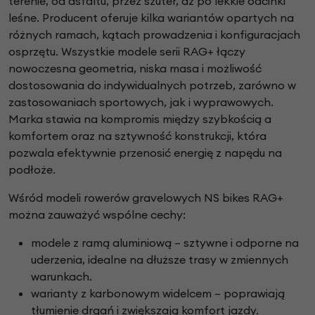
terenie, od asfaltu, przez szuter, aż po lekkie odcinki
leśne. Producent oferuje kilka wariantów opartych na
różnych ramach, kątach prowadzenia i konfiguracjach
osprzętu. Wszystkie modele serii RAG+ łączy
nowoczesna geometria, niska masa i możliwość
dostosowania do indywidualnych potrzeb, zarówno w
zastosowaniach sportowych, jak i wyprawowych.
Marka stawia na kompromis między szybkością a
komfortem oraz na sztywność konstrukcji, która
pozwala efektywnie przenosić energię z napędu na
podłoże.
Wśród modeli rowerów gravelowych NS bikes RAG+
można zauważyć wspólne cechy:
modele z ramą aluminiową – sztywne i odporne na
uderzenia, idealne na dłuższe trasy w zmiennych
warunkach.
warianty z karbonowym widelcem – poprawiają
tłumienie drgań i zwiększają komfort jazdy.