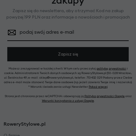
zakupy
Zapisz się do newslettera, aby otrzymać Kod na zakup
powyżej 199 PLN oraz informacje o nowościach i promocjach
podaj swój adres e-mail
Zapisz się
Możesz zrezygnować w każdej chwili. W tym celu przeczytaj
politykę prywatności
i
cookie. Administratorem Twoich danych osobowych są RoweryStylowe.pl (50-028 Wrocław,
ul. Świdnicka 49; e-mail: sklep@rowerystylowe.pl, telefon: 713 432 029. Podany przez Ciebie
adres e-mail może stanowić Twoje dane osobowe (np. jeżeli zawiera Twoje imię i nazwisko).
* Warunki świadczenia usługi Newsletter
Pokaż więcej
Strona jest chroniona przez reCAPTCHA i obowiązują ją
Polityka prywatności Google
oraz
Warunki korzystania z usługi Google
.
RoweryStylowe.pl
O firmie