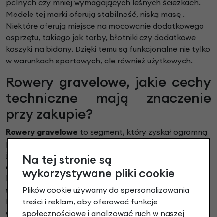
polnych czy mniej wymagających leśnych ścieżkach.
Modele tej marki oferują stabilność, niską masę .
Niektóre oferują miejsce na mocowanie dodatkowego
osprzętu, takiego jak torby, błotniki czy dodatkowe
koszyki na bidony. Dzięki temu są funkcjonalne nie tylko
w warunkach sportowych, ale również użytkowych.
Rowery gravelowe, jakie cechy
techniczne mają znaczenie
przy zakupie?
Rowery gravelowe
to segment, który zyskał ogromną
popularność dzięki swojej uniwersalności. Tego typu
jednoślad umożliwia poruszanie się zarówno po
Na tej stronie są
asfalcie, jak i po drogach gruntowych, szutrze czy
wykorzystywane pliki cookie
leśnych duktach. Jednak nie każdy gravel działa tak
Plików cookie używamy do spersonalizowania
samo, różnice konstrukcyjne i osprzętowe wpływają na
treści i reklam, aby oferować funkcje
komfort, osiągi oraz możliwości rozbudowy. Dlatego
społecznościowe i analizować ruch w naszej
wybór konkretnego modelu powinien opierać się na