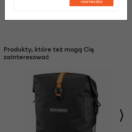
168,90 zł
ciasteczka
Produkty, które też mogą Cię
zainteresować