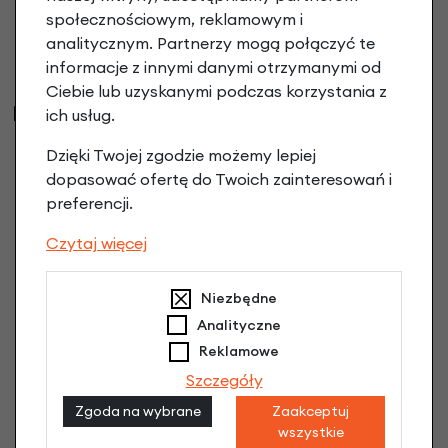
społecznościowym, reklamowym i
analitycznym. Partnerzy mogą połączyć te
informacje z innymi danymi otrzymanymi od
Ciebie lub uzyskanymi podczas korzystania z
Najczęściej kupowane
ich usług.
Dzięki Twojej zgodzie możemy lepiej
dopasować ofertę do Twoich zainteresowań i
preferencji.
Czytaj więcej
Niezbędne
Analityczne
Reklamowe
Szczegóły
Sakwa na ramę rowerową Topeak MidLoader
Zgoda na wybrane
Zaakceptuj
4,5 litry
wszystkie