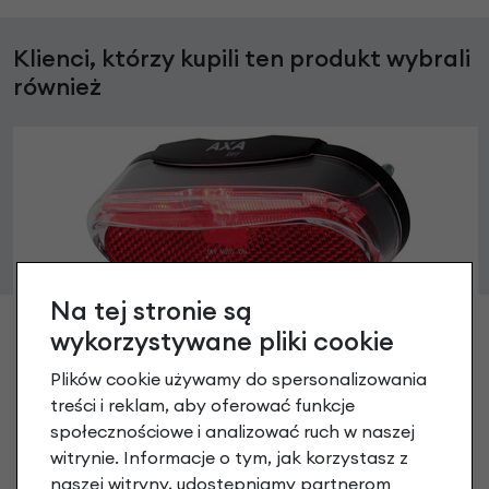
Klienci, którzy kupili ten produkt wybrali
również
Na tej stronie są
Tylna lampka AXA Riff Auto
wykorzystywane pliki cookie
89,90 zł
Plików cookie używamy do spersonalizowania
treści i reklam, aby oferować funkcje
społecznościowe i analizować ruch w naszej
witrynie. Informacje o tym, jak korzystasz z
naszej witryny, udostępniamy partnerom