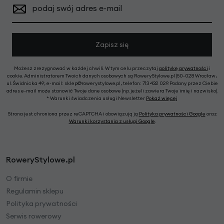
podaj swój adres e-mail
Zapisz się
Możesz zrezygnować w każdej chwili. W tym celu przeczytaj
politykę prywatności
i
cookie. Administratorem Twoich danych osobowych są RoweryStylowe.pl (50-028 Wrocław,
ul. Świdnicka 49; e-mail: sklep@rowerystylowe.pl, telefon: 713 432 029. Podany przez Ciebie
adres e-mail może stanowić Twoje dane osobowe (np. jeżeli zawiera Twoje imię i nazwisko).
* Warunki świadczenia usługi Newsletter
Pokaż więcej
Strona jest chroniona przez reCAPTCHA i obowiązują ją
Polityka prywatności Google
oraz
Warunki korzystania z usługi Google
.
RoweryStylowe.pl
O firmie
Regulamin sklepu
Polityka prywatności
Serwis rowerowy