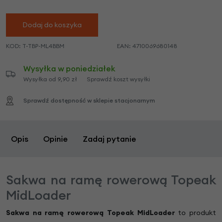
Dodaj do koszyka
KOD:
T-TBP-ML4BBM
EAN:
4710069680148
Wysyłka w poniedziałek
Wysyłka od 9,90 zł
Sprawdź koszt wysyłki
Sprawdź dostępność w sklepie stacjonarnym
Opis
Opinie
Zadaj pytanie
Sakwa na ramę rowerową Topeak
MidLoader
Sakwa na ramę rowerową Topeak MidLoader
to produkt