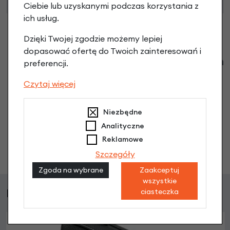
Ciebie lub uzyskanymi podczas korzystania z
ich usług.
Dzięki Twojej zgodzie możemy lepiej
dopasować ofertę do Twoich zainteresowań i
Klienci zadali następujące pytania o ten
preferencji.
produkt
Czytaj więcej
Nikt wcześniej niemiał pytań do tego produktu? A Ty o
co chcesz zapytać?
Niezbędne
Analityczne
Reklamowe
Zadaj pytanie
Szczegóły
Zgoda na wybrane
Zaakceptuj
wszystkie
Podobne produkty
ciasteczka