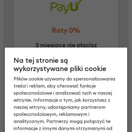
Raty 0%
3 miesiące nie płacisz
Raty do 60 miesięcy
Na tej stronie są
wykorzystywane pliki cookie
Poznaj szczegóły
Plików cookie używamy do spersonalizowania
treści i reklam, aby oferować funkcje
społecznościowe i analizować ruch w naszej
witrynie. Informacje o tym, jak korzystasz z
Niniejsza propozycja nie stanowi oferty w rozumieniu art.
naszej witryny, udostępniamy partnerom
66 Kodeksu Cywilnego. Ostateczna decyzja o warunkach
społecznościowym, reklamowym i
i przyznaniu kredytu zostanie podjęta po ocenie
analitycznym. Partnerzy mogą połączyć te
zdolności kredytowej.
informacje z innymi danymi otrzymanymi od