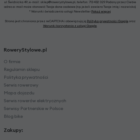
ul. Świdnicka 49; e-mail: sklep@rowerystylowe.pl, telefon: 713 432 029. Podany przez Ciebie
adres e-mail może stanowić Twoje dane osobowe (np. jeżeli zawiera Twoje imię i nazwisko).
* Warunki świadczenia usługi Newsletter
Pokaż więcej
Strona jest chroniona przez reCAPTCHA i obowiązują ją
Polityka prywatności Google
oraz
Warunki korzystania z usługi Google
.
RoweryStylowe.pl
O firmie
Regulamin sklepu
Polityka prywatności
Serwis rowerowy
Mapa dojazdu
Serwis rowerów elektrycznych
Serwisy Partnerskie w Polsce
Blog bike
Zakupy: