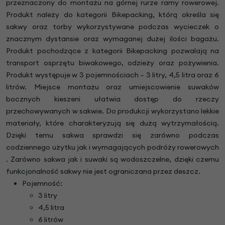
przeznaczony do montażu na górnej rurze ramy rowerowej.
Produkt należy do kategorii Bikepacking, którą określa się
sakwy oraz torby wykorzystywane podczas wycieczek o
znacznym dystansie oraz wymaganej dużej ilości bagażu.
Produkt pochodzące z kategorii Bikepacking pozwalają na
transport osprzętu biwakowego, odzieży oraz pożywienia.
Produkt występuje w 3 pojemnościach – 3 litry, 4,5 litra oraz 6
litrów. Miejsce montażu oraz umiejscowienie suwaków
bocznych kieszeni ułatwia dostęp do rzeczy
przechowywanych w sakwie. Do produkcji wykorzystano lekkie
materiały, które charakteryzują się dużą wytrzymałością.
Dzięki temu sakwa sprawdzi się zarówno podczas
codziennego użytku jak i wymagających podróży rowerowych
. Zarówno sakwa jak i suwaki są wodoszczelne, dzięki czemu
funkcjonalność sakwy nie jest ograniczana przez deszcz.
Pojemność:
3 litry
4,5 litra
6 litrów