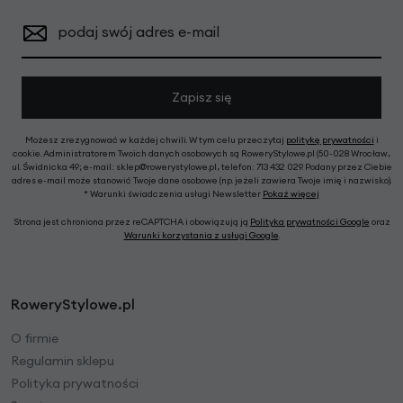
podaj swój adres e-mail
Zapisz się
Możesz zrezygnować w każdej chwili. W tym celu przeczytaj
politykę prywatności
i
cookie. Administratorem Twoich danych osobowych są RoweryStylowe.pl (50-028 Wrocław,
ul. Świdnicka 49; e-mail: sklep@rowerystylowe.pl, telefon: 713 432 029. Podany przez Ciebie
adres e-mail może stanowić Twoje dane osobowe (np. jeżeli zawiera Twoje imię i nazwisko).
* Warunki świadczenia usługi Newsletter
Pokaż więcej
Strona jest chroniona przez reCAPTCHA i obowiązują ją
Polityka prywatności Google
oraz
Warunki korzystania z usługi Google
.
RoweryStylowe.pl
O firmie
Regulamin sklepu
Polityka prywatności