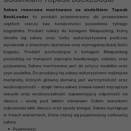
Sakwa rowerowa montowana za siodełkiem Topeak
BackLoader
to produkt przeznaczony do przewożenia
ciężkich rzeczy bez konieczności posiadania tylnego
bagażnika. Produkt należy do kategorii Bikepacking, którą
określa się sakwy oraz torby wykorzystywane podczas
wycieczek o znacznym dystansie oraz wymaganej dużej ilości
bagażu. Produkt pochodzące z kategorii Bikepacking
pozwalają na transport osprzętu biwakowego, odzieży oraz
pożywienia. Sakwa montowana jest do sztycy siodełka oraz
szyn siodełka. Do produkcji tej sakwy wykorzystano najlżejsze
materiały, których główną domeną jest wytrzymałość oraz
wodoodporność – dzięki temu sakwa zniesie nawet najcięższe
warunki oraz wodoszczelność zapewniającą odporność na
deszcz i wodę pod lekkim ciśnieniem (takim warunkom
odpowiada lekki deszcz oraz opady śniegu). Sakwa występuje
w trzech wariantach, które różnią się pojemnością całkowitą
sakwy.
Pojemność: