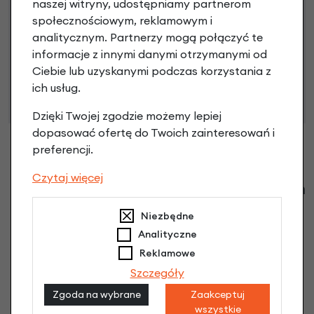
naszej witryny, udostępniamy partnerom
społecznościowym, reklamowym i
analitycznym. Partnerzy mogą połączyć te
Niniejsza propozycja nie stanowi oferty w rozumieniu art.
informacje z innymi danymi otrzymanymi od
66 Kodeksu Cywilnego. Ostateczna decyzja o warunkach
Ciebie lub uzyskanymi podczas korzystania z
i przyznaniu kredytu zostanie podjęta po ocenie
ich usług.
zdolności kredytowej.
Dzięki Twojej zgodzie możemy lepiej
dopasować ofertę do Twoich zainteresowań i
preferencji.
Czytaj więcej
Klienci zadali następujące pytania o ten
produkt
Niezbędne
Analityczne
Nikt wcześniej niemiał pytań do tego produktu? A Ty o
Reklamowe
co chcesz zapytać?
Szczegóły
Zgoda na wybrane
Zaakceptuj
Zadaj pytanie
wszystkie