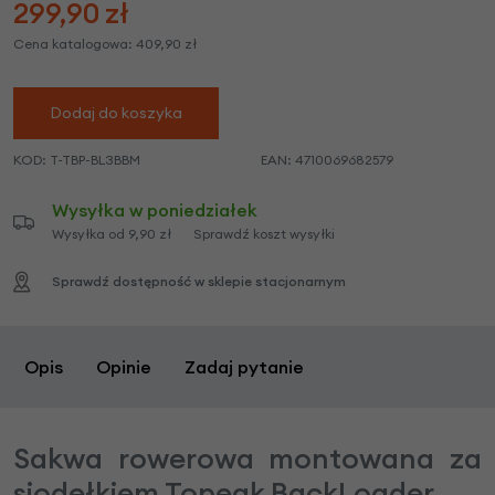
299,90
zł
Cena katalogowa:
409,90
zł
Dodaj do koszyka
KOD:
T-TBP-BL3BBM
EAN:
4710069682579
Wysyłka w poniedziałek
Wysyłka od 9,90 zł
Sprawdź koszt wysyłki
Sprawdź dostępność w sklepie stacjonarnym
Opis
Opinie
Zadaj pytanie
Sakwa rowerowa montowana za
siodełkiem Topeak BackLoader