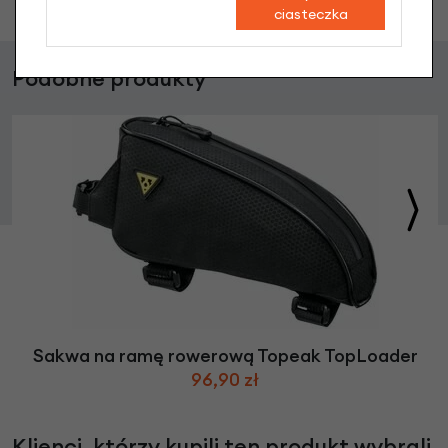
ciasteczka
Podobne produkty
Sakwa na ramę rowerową Topeak TopLoader
96,90 zł
Klienci, którzy kupili ten produkt wybrali