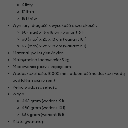
6 litry
10 litra
15 litrów
Wymiary (długość x wysokość x szerokość):
50 (max) x 16 x 15 cm (wariant 6 l)
60 (max) x 20 x 18 cm (wariant 10 l)
67 (max) x 28 x 18 cm (wariant 15 l)
Materiał: polietylen / nylon
Maksymalna ładowność: 5 kg
Mocowanie: pasy z zapięciami
Wodoszczelność: 10000 mm (odporność na deszcz i wodę
pod lekkim ciśnieniem)
Pełna wodoszczelność
Waga:
445 gram (wariant 6 l)
480 gram (wariant 10 l)
565 gram (wariant 15 l)
2 lata gwarancji