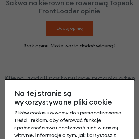
Sakwa na kierownice rowerową Topeak
FrontLoader opinie
Dodaj opinię
Brak opinii. Może warto dodać własną?
Klienci zadali następujące pytania o ten
produkt
Na tej stronie są
Nikt wcześniej niemiał pytań do tego produktu? A Ty o
wykorzystywane pliki cookie
co chcesz zapytać?
Plików cookie używamy do spersonalizowania
treści i reklam, aby oferować funkcje
społecznościowe i analizować ruch w naszej
Zadaj pytanie
witrynie. Informacje o tym, jak korzystasz z