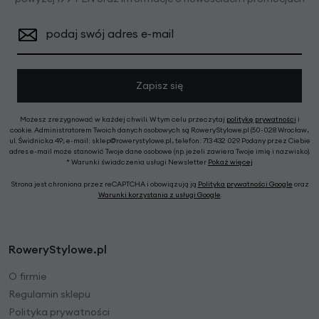
podaj swój adres e-mail
Zapisz się
Możesz zrezygnować w każdej chwili. W tym celu przeczytaj
politykę prywatności
i
cookie. Administratorem Twoich danych osobowych są RoweryStylowe.pl (50-028 Wrocław,
ul. Świdnicka 49; e-mail: sklep@rowerystylowe.pl, telefon: 713 432 029. Podany przez Ciebie
adres e-mail może stanowić Twoje dane osobowe (np. jeżeli zawiera Twoje imię i nazwisko).
* Warunki świadczenia usługi Newsletter
Pokaż więcej
Strona jest chroniona przez reCAPTCHA i obowiązują ją
Polityka prywatności Google
oraz
Warunki korzystania z usługi Google
.
RoweryStylowe.pl
O firmie
Regulamin sklepu
Polityka prywatności