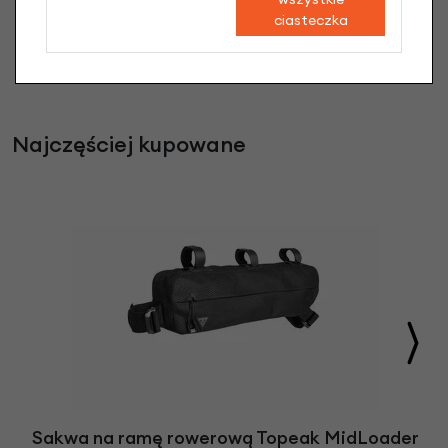
ciasteczka
Najczęściej kupowane
Sakwa na ramę rowerową Topeak MidLoader