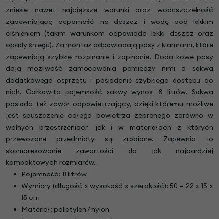
zniesie nawet najcięższe warunki oraz wodoszczelność
zapewniającą odporność na deszcz i wodę pod lekkim
ciśnieniem (takim warunkom odpowiada lekki deszcz oraz
opady śniegu). Za montaż odpowiadają pasy z klamrami, które
zapewniają szybkie rozpinanie i zapinanie. Dodatkowe pasy
dają możliwość zamocowania pomiędzy nimi a sakwą
dodatkowego osprzętu i posiadanie szybkiego dostępu do
nich. Całkowita pojemność sakwy wynosi 8 litrów. Sakwa
posiada też zawór odpowietrzający, dzięki któremu możliwe
jest spuszczenie całego powietrza zebranego zarówno w
wolnych przestrzeniach jak i w materiałach z których
przewożone przedmioty są zrobione. Zapewnia to
skompresowanie zawartości do jak najbardziej
kompaktowych rozmiarów.
Pojemność: 8 litrów
Wymiary (długość x wysokość x szerokość): 50 – 22 x 15 x
15 cm
Materiał: polietylen / nylon