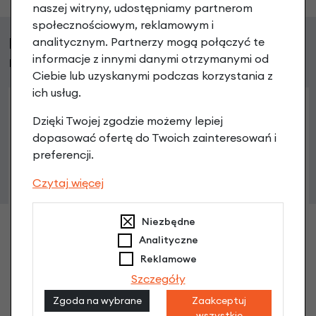
naszej witryny, udostępniamy partnerom
społecznościowym, reklamowym i
Klienci, którzy kupili ten produkt wybrali
analitycznym. Partnerzy mogą połączyć te
również
informacje z innymi danymi otrzymanymi od
Ciebie lub uzyskanymi podczas korzystania z
ich usług.
Dzięki Twojej zgodzie możemy lepiej
dopasować ofertę do Twoich zainteresowań i
preferencji.
Czytaj więcej
Niezbędne
Sakwa na ramę rowerową Topeak MidLoader
Analityczne
3 litry
199,90 zł
Reklamowe
Szczegóły
Zgoda na wybrane
Zaakceptuj
wszystkie