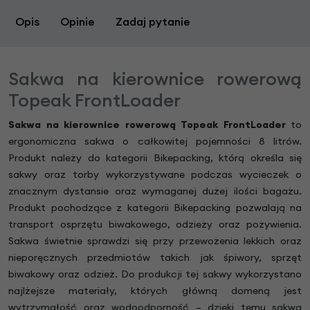
Opis
Opinie
Zadaj pytanie
Sakwa na kierownice rowerową
Topeak FrontLoader
Sakwa na kierownice rowerową Topeak FrontLoader
to
ergonomiczna sakwa o całkowitej pojemności 8 litrów.
Produkt należy do kategorii Bikepacking, którą określa się
sakwy oraz torby wykorzystywane podczas wycieczek o
znacznym dystansie oraz wymaganej dużej ilości bagażu.
Produkt pochodzące z kategorii Bikepacking pozwalają na
transport osprzętu biwakowego, odzieży oraz pożywienia.
Sakwa świetnie sprawdzi się przy przewożenia lekkich oraz
nieporęcznych przedmiotów takich jak śpiwory, sprzęt
biwakowy oraz odzież. Do produkcji tej sakwy wykorzystano
najlżejsze materiały, których główną domeną jest
wytrzymałość oraz wodoodporność – dzięki temu sakwa