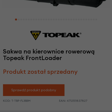
Sakwa na kierownice rowerową
Topeak FrontLoader
Produkt został sprzedany
Sprawdź produkt podobny
KOD:
T-TBP-FL1BBM
EAN:
4712511837827