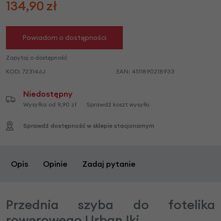
134,90
zł
Powiadom o dostępności
Zapytaj o dostępność
KOD:
723146J
EAN:
4511890218933
Niedostępny
Wysyłka od 9,90 zł
Sprawdź koszt wysyłki
Sprawdź dostępność w sklepie stacjonarnym
Opis
Opinie
Zadaj pytanie
Przednia szyba do fotelika
rowerowego Urban Iki