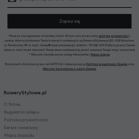
Zapisz się
Możesz zrezygnować w każdej chwili. W tym celu przeczytaj
politykę prywatności
i
cookie. Administratorem Twoich danych osobowych są RoweryStylowe.pl (50-028 Wrocław,
ul. Świdnicka 49; e-mail: sklep@rowerystylowe.pl, telefon: 713 432 029. Podany przez Ciebie
adres e-mail może stanowić Twoje dane osobowe (np. jeżeli zawiera Twoje imię i nazwisko).
* Warunki świadczenia usługi Newsletter
Pokaż więcej
Strona jest chroniona przez reCAPTCHA i obowiązują ją
Polityka prywatności Google
oraz
Warunki korzystania z usługi Google
.
RoweryStylowe.pl
O firmie
Regulamin sklepu
Polityka prywatności
Serwis rowerowy
Mapa dojazdu