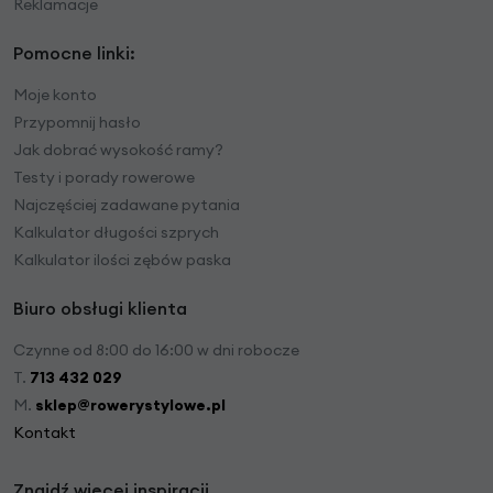
Reklamacje
Pomocne linki:
Moje konto
Przypomnij hasło
Jak dobrać wysokość ramy?
Testy i porady rowerowe
Najczęściej zadawane pytania
Kalkulator długości szprych
Kalkulator ilości zębów paska
Biuro obsługi klienta
Czynne od 8:00 do 16:00 w dni robocze
T.
713 432 029
M.
sklep@rowerystylowe.pl
Kontakt
Znajdź więcej inspiracji