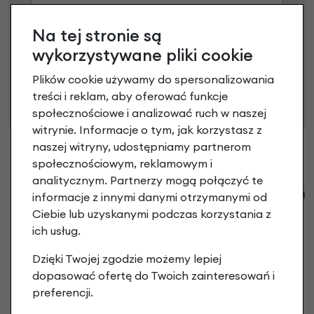
Na tej stronie są
Niniejsza propozycja nie stanowi oferty w rozumieniu art.
wykorzystywane pliki cookie
66 Kodeksu Cywilnego. Ostateczna decyzja o warunkach
Plików cookie używamy do spersonalizowania
i przyznaniu kredytu zostanie podjęta po ocenie
treści i reklam, aby oferować funkcje
zdolności kredytowej.
społecznościowe i analizować ruch w naszej
witrynie. Informacje o tym, jak korzystasz z
naszej witryny, udostępniamy partnerom
społecznościowym, reklamowym i
analitycznym. Partnerzy mogą połączyć te
Klienci zadali następujące pytania o ten
informacje z innymi danymi otrzymanymi od
produkt
Ciebie lub uzyskanymi podczas korzystania z
ich usług.
Nikt wcześniej niemiał pytań do tego produktu? A Ty o
Dzięki Twojej zgodzie możemy lepiej
co chcesz zapytać?
dopasować ofertę do Twoich zainteresowań i
preferencji.
Zadaj pytanie