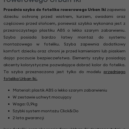
Przednia szyba do fotelika rowerowego Urban Iki
zapewnia
dziecku ochronę przed wiatrem, kurzem, owadami oraz
częściowo przed słońcem, ponieważ szybka wykonana jest z
przezroczystego plastiku ABS o lekko szarym zabarwieniu.
Szyba posiada bardzo łatwy montaż do systemu
montażowego w foteliku. Szyba zapewnia dodatkowy
komfort dziecku oraz chroni je przed kamieniami lub piaskiem
dając poczucie bezpieczeństwa. Elementy szyby posiadają
akcenty kolorystyczne pozwalające dobrać kolor do fotelika.
Ta szyba przeznaczona jest tylko do modelu
przedniego
fotelika Urban Iki.
Materiał: plastik ABS o lekko szarym zabarwieniu
W zestawie uchwyt mocujący
Waga: 0,9kg
Szybki system montażu Click&Go
2 lata gwarancji