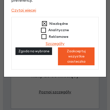
preferencji.
Jak kupić na
e-raty
?
Czytaj więcej
Niezbędne
Analityczne
Reklamowe
Szczegóły
Zgoda na wybrane
Zaakceptuj
Raty 0%
wszystkie
ciasteczka
1,00 zł - 5000,00 zł / do 10 rat 0%
od 5001,00 zł / do 20 rat 0%
Raty do 60 miesięcy
Poznaj szczegóły