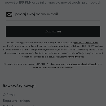
powyżej 199 PLN oraz informacje o nowościach i promocjach
podaj swój adres e-mail
Zapisz się
Możesz zrezygnować w każdej chwili. W tym celu przeczytaj
politykę prywatności
i
cookie. Administratorem Twoich danych osobowych są RoweryStylowe.pl (50-028 Wrocław,
ul. Świdnicka 49; e-mail: sklep@rowerystylowe.pl, telefon: 713 432 029. Podany przez Ciebie
adres e-mail może stanowić Twoje dane osobowe (np. jeżeli zawiera Twoje imię i nazwisko).
* Warunki świadczenia usługi Newsletter
Pokaż więcej
Strona jest chroniona przez reCAPTCHA i obowiązują ją
Polityka prywatności Google
oraz
Warunki korzystania z usługi Google
.
RoweryStylowe.pl
O firmie
Regulamin sklepu