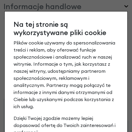
Informacje handlowe
Na tej stronie są
wykorzystywane pliki cookie
Plików cookie używamy do spersonalizowania
Przedni fotelik rowerowy Urban Iki
treści i reklam, aby oferować funkcje
Czarny / brązowy opinie
społecznościowe i analizować ruch w naszej
witrynie. Informacje o tym, jak korzystasz z
Dodaj opinię
naszej witryny, udostępniamy partnerom
społecznościowym, reklamowym i
analitycznym. Partnerzy mogą połączyć te
Brak opinii. Może warto dodać własną?
informacje z innymi danymi otrzymanymi od
Ciebie lub uzyskanymi podczas korzystania z
ich usług.
Raty
Leasing
Dzięki Twojej zgodzie możemy lepiej
dopasować ofertę do Twoich zainteresowań i
Dostępne propozycje