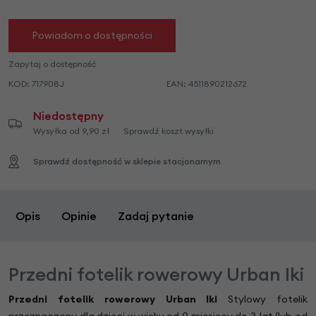
Powiadom o dostępności
Zapytaj o dostępność
KOD:
717908J
EAN:
4511890212672
Niedostępny
Wysyłka od 9,90 zł
Sprawdź koszt wysyłki
Sprawdź dostępność w sklepie stacjonarnym
Opis
Opinie
Zadaj pytanie
Przedni fotelik rowerowy Urban Iki
Przedni fotelik rowerowy Urban Iki
Stylowy fotelik
przeznaczony dla dzieci w wieku od 9 miesięcy do 3 lat (lub od