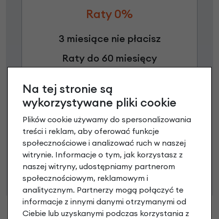
Raty 0%
3 miesiące nie płacisz
Raty do 60 miesięcy
Na tej stronie są
Poznaj szczegóły
wykorzystywane pliki cookie
Plików cookie używamy do spersonalizowania
treści i reklam, aby oferować funkcje
Niniejsza propozycja nie stanowi oferty w rozumieniu art.
społecznościowe i analizować ruch w naszej
66 Kodeksu Cywilnego. Ostateczna decyzja o warunkach
witrynie. Informacje o tym, jak korzystasz z
i przyznaniu kredytu zostanie podjęta po ocenie
naszej witryny, udostępniamy partnerom
zdolności kredytowej.
społecznościowym, reklamowym i
analitycznym. Partnerzy mogą połączyć te
informacje z innymi danymi otrzymanymi od
Ciebie lub uzyskanymi podczas korzystania z