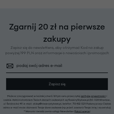
Zgarnij 20 zł na pierwsze
zakupy
Zapisz się do newslettera, aby otrzymać Kod na zakup
powyżej 199 PLN oraz informacje o nowościach i promocjach
podaj swój adres e-mail
Zapisz się
Możesz zrezygnować w każdej chwili. W tym celu przeczytaj
politykę prywatności
i
cookie. Administratorem Twoich danych osobowych są RoweryStylowe.pl (50-028 Wrocław,
ul. Świdnicka 49; e-mail: sklep@rowerystylowe.pl, telefon: 713 432 029. Podany przez Ciebie
adres e-mail może stanowić Twoje dane osobowe (np. jeżeli zawiera Twoje imię i nazwisko).
* Warunki świadczenia usługi Newsletter
Pokaż więcej