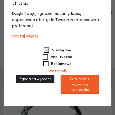
ich usług.
Klienci zadali następujące pytania o ten
Dzięki Twojej zgodzie możemy lepiej
produkt
dopasować ofertę do Twoich zainteresowań i
preferencji.
Nikt wcześniej niemiał pytań do tego produktu? A Ty o
Czytaj więcej
co chcesz zapytać?
Niezbędne
Zadaj pytanie
Analityczne
Reklamowe
Szczegóły
Podobne produkty
Zgoda na wybrane
Zaakceptuj
wszystkie
ciasteczka