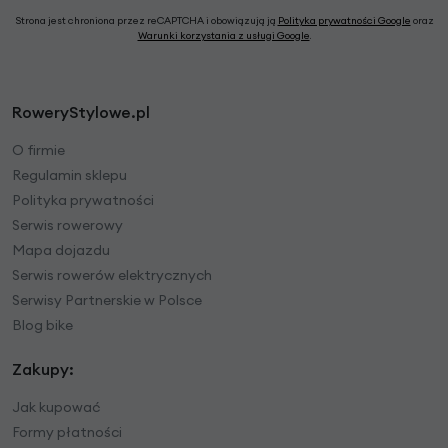
Strona jest chroniona przez reCAPTCHA i obowiązują ją
Polityka prywatności Google
oraz
Warunki korzystania z usługi Google
.
RoweryStylowe.pl
O firmie
Regulamin sklepu
Polityka prywatności
Serwis rowerowy
Mapa dojazdu
Serwis rowerów elektrycznych
Serwisy Partnerskie w Polsce
Blog bike
Zakupy:
Jak kupować
Formy płatności