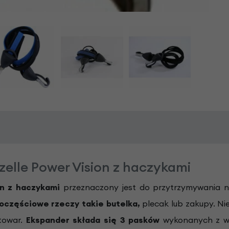
elle Power Vision z haczykami
on z haczykami
przeznaczony jest do przytrzymywania 
noczęściowe rzeczy takie butelka,
plecak lub zakupy. Ni
towar.
Ekspander składa się 3 pasków
wykonanych z wyt