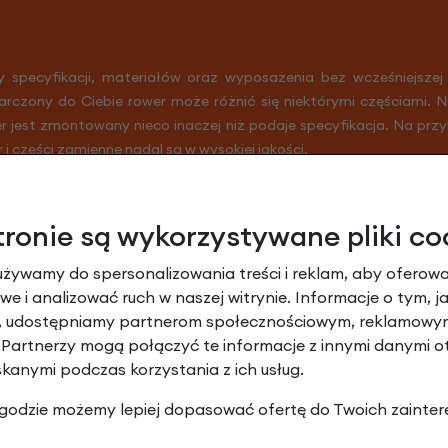
y specyfikacji, materiałów oraz wyposażenia bez wcześniejszej
arczony do Ciebie rower może różnić się niektórymi częściami. 
er jest zmontowany nieco inaczej niż podaje specyfikacja. Na prz
r i części zamienne nadal są w wysokiej jakości.
tronie są wykorzystywane pliki co
używamy do spersonalizowania treści i reklam, aby oferowa
e i analizować ruch w naszej witrynie. Informacje o tym, j
y, udostępniamy partnerom społecznościowym, reklamowym
 Partnerzy mogą połączyć te informacje z innymi danymi 
skanymi podczas korzystania z ich usług.
 zgodzie możemy lepiej dopasować ofertę do Twoich zainter