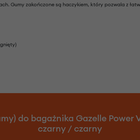
ch. Gumy zakończone są haczykiem, który pozwala z łatwoś
ągnięty)
umy) do bagażnika Gazelle Power V
czarny / czarny