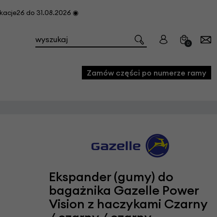
cje26 do 31.08.2026 ◉
0
Zamów części po numerze ramy
e
we
owe
acji i konserwacji roweru
Ekspander (gumy) do
fon
bagażnika Gazelle Power
Vision z haczykami Czarny
e