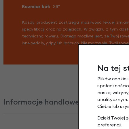
Rozmiar kół:
28"
Każdy producent zastrzega możliwość lekkiej zmian
specyfikacji oraz na zdjęciach. W związku z tym dost
techniczną roweru. Dlatego możliwe jest, że Twój row
inne pedały, gripy lub łańcuch. Nie martw się, Twój rowe
Na tej s
Plików cookie 
społecznościow
naszej witryn
analitycznym.
Informacje handlowe
Ciebie lub uzy
Dzięki Twojej
preferencji.