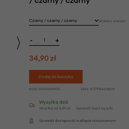
/ czarny / czarny
we
y
Czarny / czarny / czarny
Wybierz wariant
Wysyłka 5-10 dni robocze
-
+
34,90
zł
Dodaj do koszyka
KOD:
513110009GZ
EAN:
8717118422809
Wysyłka dziś
Wysyłka od 9,90 zł
Sprawdź koszt wysyłki
Sprawdź dostępność w sklepie stacjonarnym