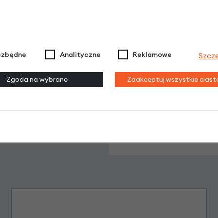
ika Gazelle Power Vision z haczykami Czar
Dodaj opinię
ezbędne
Analityczne
Reklamowe
Szcz
Brak opinii. Może warto dodać własną?
Zgoda na wybrane
Zaakceptuj wszystkie cias
Leasing