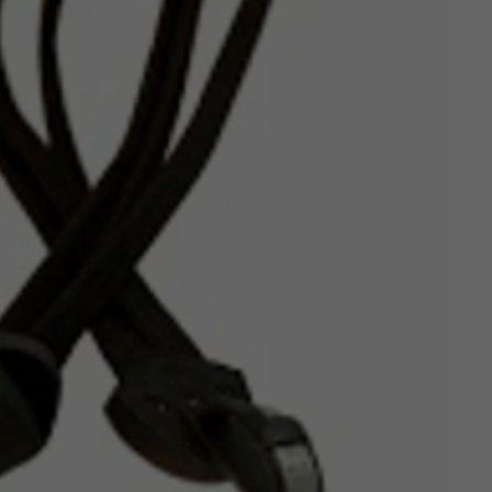
Z
apięcia rowero
Pompki rowerowe
werowe
er Pig
Peruzzo
Gazelle
Pozostałe
N
akrętki i obejm
i:SY
Przerzutki rowerowe
es
Inny
R
owery transportowe - akcesoria
S
akwy i torby rowerowe
Siodełka rowerowe
rowe
Strida - części