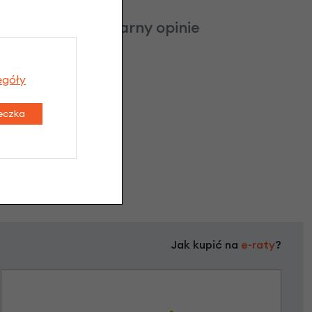
ny / czarny / czarny opinie
egóły
teczka
Jak kupić na
e-raty
?