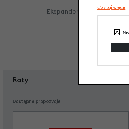
Czytaj więcej
Ekspander (gumy) do bagażn
Ni
Raty
Dostępne propozycje