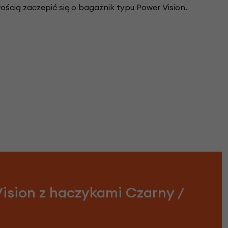
cią zaczepić się o bagażnik typu Power Vision.
ision z haczykami Czarny /