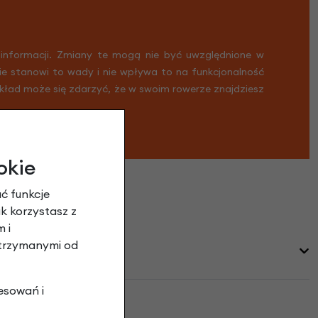
 informacji. Zmiany te mogą nie być uwzględnione w
Nie stanowi to wady i nie wpływa to na funkcjonalność
ykład może się zdarzyć, że w swoim rowerze znajdziesz
okie
ć funkcje
ak korzystasz z
 i
otrzymanymi od
esowań i