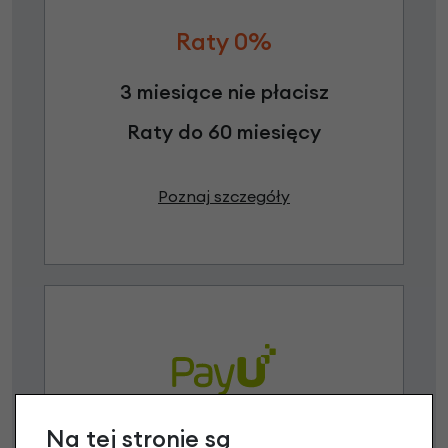
Raty 0%
3 miesiące nie płacisz
Raty do 60 miesięcy
Poznaj szczegóły
Na tej stronie są