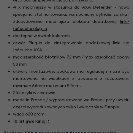
4 x mocniejszy w stosunku do AXA Defender - nowa
specjalna stal hartowana, wzmocniony cylinder zamka i
zdecydowanie mocniejsza blokada dodatkowej
linki/
łańcucha plug-in
dostępna w dwóch kolorach
otwór Plug-in do zintegrowania dodatkowej linki lub
łańcucha AXA
max szerokość błotników 72 mm / max szerokość opony
58 mm
otwory montażowe, podkowa ma regulację i może być
montowana na widełkach z otworami z rozstawem:
minimum 66mm maximum 92mm,
2 kluczyki w zestawie
made in France / wyprodukowana we Francji przy użyciu
części wyprodukowanych tylko i wyłącznie w Europie
waga 620 gram
10 lat gwarancji !
Podkowę AXA Victory zamontujesz na dwa sposoby: