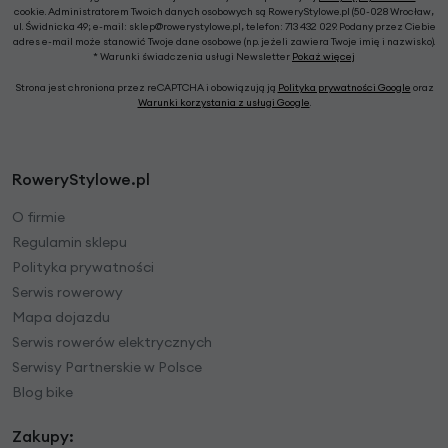
cookie. Administratorem Twoich danych osobowych są RoweryStylowe.pl (50-028 Wrocław,
ul. Świdnicka 49; e-mail: sklep@rowerystylowe.pl, telefon: 713 432 029. Podany przez Ciebie
adres e-mail może stanowić Twoje dane osobowe (np. jeżeli zawiera Twoje imię i nazwisko).
* Warunki świadczenia usługi Newsletter
Pokaż więcej
Strona jest chroniona przez reCAPTCHA i obowiązują ją
Polityka prywatności Google
oraz
Warunki korzystania z usługi Google
.
RoweryStylowe.pl
O firmie
Regulamin sklepu
Polityka prywatności
Serwis rowerowy
Mapa dojazdu
Serwis rowerów elektrycznych
Serwisy Partnerskie w Polsce
Blog bike
Zakupy: