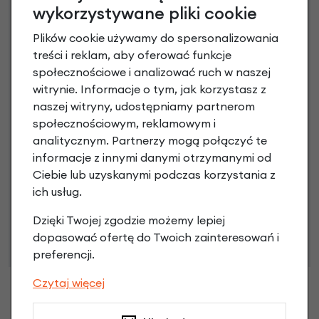
Raty 0%
wykorzystywane pliki cookie
3 miesiące nie płacisz
Plików cookie używamy do spersonalizowania
treści i reklam, aby oferować funkcje
Raty do 60 miesięcy
społecznościowe i analizować ruch w naszej
witrynie. Informacje o tym, jak korzystasz z
naszej witryny, udostępniamy partnerom
Poznaj szczegóły
społecznościowym, reklamowym i
analitycznym. Partnerzy mogą połączyć te
informacje z innymi danymi otrzymanymi od
Ciebie lub uzyskanymi podczas korzystania z
Niniejsza propozycja nie stanowi oferty w rozumieniu art.
ich usług.
66 Kodeksu Cywilnego. Ostateczna decyzja o warunkach
Dzięki Twojej zgodzie możemy lepiej
i przyznaniu kredytu zostanie podjęta po ocenie
dopasować ofertę do Twoich zainteresowań i
zdolności kredytowej.
preferencji.
Czytaj więcej