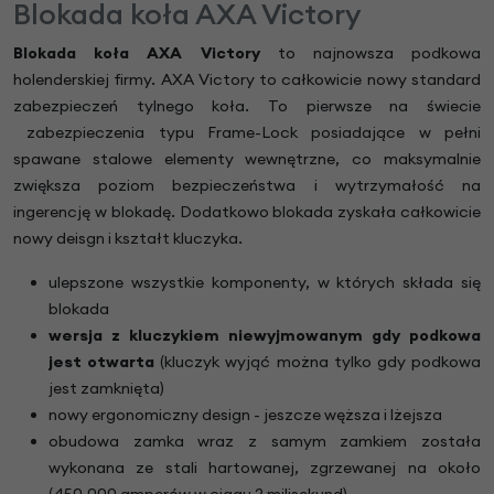
Blokada koła AXA Victory
Blokada koła AXA Victory
to najnowsza podkowa
holenderskiej firmy. AXA Victory to całkowicie nowy standard
zabezpieczeń tylnego koła. To pierwsze na świecie
zabezpieczenia typu Frame-Lock posiadające w pełni
spawane stalowe elementy wewnętrzne, co maksymalnie
zwiększa poziom bezpieczeństwa i wytrzymałość na
ingerencję w blokadę. Dodatkowo blokada zyskała całkowicie
nowy deisgn i kształt kluczyka.
ulepszone wszystkie komponenty, w których składa się
blokada
wersja z kluczykiem niewyjmowanym gdy podkowa
jest otwarta
(kluczyk wyjąć można tylko gdy podkowa
jest zamknięta)
nowy ergonomiczny design - jeszcze węższa i lżejsza
obudowa zamka wraz z samym zamkiem została
wykonana ze stali hartowanej, zgrzewanej na około
(450.000 amperów w ciągu 2 milisekund)