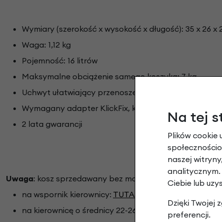
Wymiary (szerokość x wysokość x długość): 35 x 26 
Waga: 1,12 kg
Pojemność: 16 litrów
Maksymalne obciążenie samego koszyka: 7 kg
Uchwyt ułatwiający przenoszenie
Wymagany adapter KlickFix, którego nie ma w zesta
Na tej s
2 lata gwarancji
Plików cookie 
społecznościow
naszej witryn
analitycznym.
Uwaga
: kosz sprzedawany bez mocowania. Odpowiedni
Ciebie lub uzy
na wspornik kierownicy:
TUTAJ
Dzięki Twojej
na kierownicę o średnicy 22-26mm:
TUTAJ
preferencji.