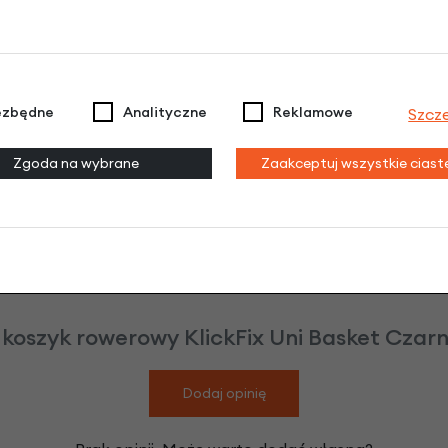
UTAJ
ezbędne
Analityczne
Reklamowe
Szcz
Zgoda na wybrane
Zaakceptuj wszystkie cias
 koszyk rowerowy KlickFix Uni Basket Czarn
Dodaj opinię