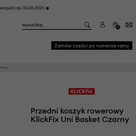
cje26 do 31.08.2026 ◉
0
Zamów części po numerze ramy
t Czarny
e
we
owe
acji i konserwacji roweru
Przedni koszyk rowerowy
fon
KlickFix Uni Basket Czarny
e