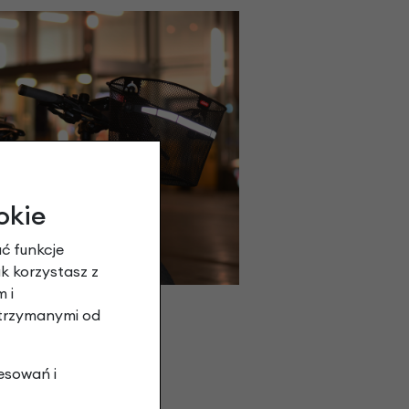
okie
ć funkcje
ak korzystasz z
 i
otrzymanymi od
esowań i