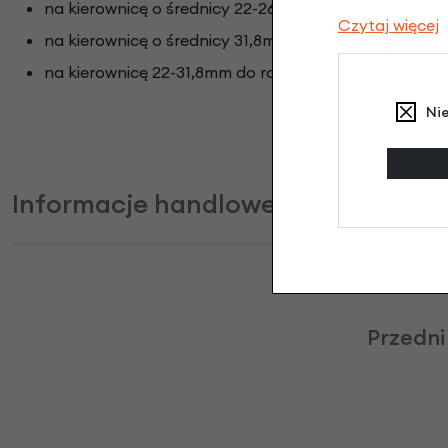
na kierownicę o średnicy 22-26mm zamykany:
TUTAJ
Czytaj więcej
na kierownicę o średnicy 31,8mm:
TUTAJ
na kierownicę 22-31,8mm do roweru elektrycznego:
T
Ni
Informacje handlowe
Przedni