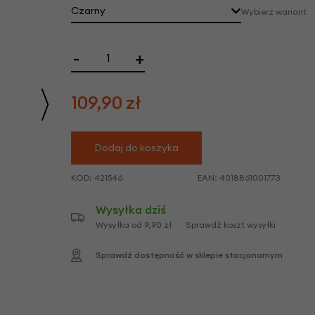
we
Czarny
Wybierz wariant
y
-
+
109,90
zł
Dodaj do koszyka
KOD:
421546
EAN:
4018861001773
Wysyłka dziś
Wysyłka od 9,90 zł
Sprawdź koszt wysyłki
Sprawdź dostępność w sklepie stacjonarnym