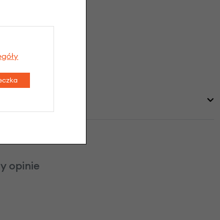
egóły
teczka
y opinie