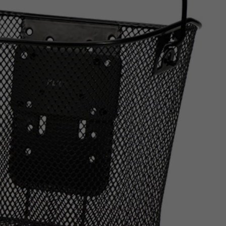
Z
apięcia rowero
Pompki rowerowe
werowe
er Pig
Peruzzo
Gazelle
Pozostałe
N
akrętki i obejm
i:SY
Przerzutki rowerowe
es
Inny
R
owery transportowe - akcesoria
S
akwy i torby rowerowe
Siodełka rowerowe
rowe
Strida - części