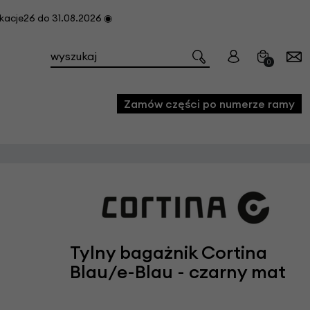
cje26 do 31.08.2026 ◉
0
Zamów części po numerze ramy
e
we
owe
acji i konserwacji roweru
Tylny bagażnik Cortina
fon
Blau/e-Blau - czarny mat
e