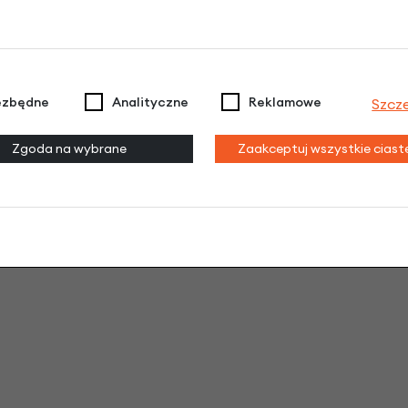
Regulacja:
NIE
Rozmiar kół:
28"
ezbędne
Analityczne
Reklamowe
Szcz
y specyfikacji, materiałów oraz wyposażenia bez wcześniejszej
Zgoda na wybrane
Zaakceptuj wszystkie cias
arczony do Ciebie rower może różnić się niektórymi częściami. 
er jest zmontowany nieco inaczej niż podaje specyfikacja. Na prz
r i części zamienne nadal są w wysokiej jakości.