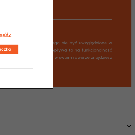
egóły
 informacji. Zmiany te mogą nie być uwzględnione w
teczka
Nie stanowi to wady i nie wpływa to na funkcjonalność
ykład może się zdarzyć, że w swoim rowerze znajdziesz