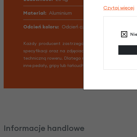
Czytaj więcej
Materiał:
Aluminium
Odcień koloru:
Odcień czarnego
Ni
Każdy producent zastrzega możliwość lekkiej zmian
specyfikacji oraz na zdjęciach. W związku z tym dost
techniczną roweru. Dlatego możliwe jest, że Twój row
inne pedały, gripy lub łańcuch. Nie martw się, Twój rowe
Informacje handlowe