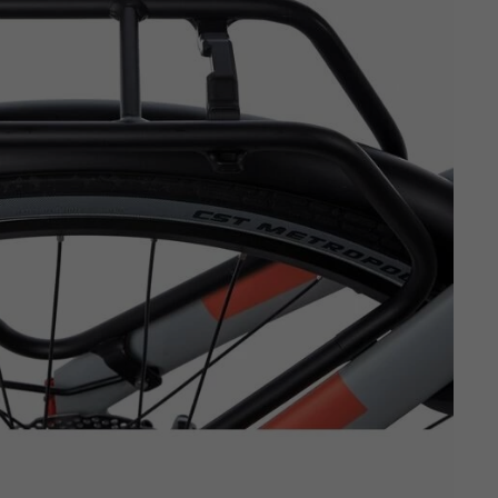
Z
apięcia rowero
Pompki rowerowe
werowe
er Pig
Peruzzo
Gazelle
Pozostałe
N
akrętki i obejm
i:SY
Przerzutki rowerowe
es
Inny
R
owery transportowe - akcesoria
S
akwy i torby rowerowe
Siodełka rowerowe
rowe
Strida - części