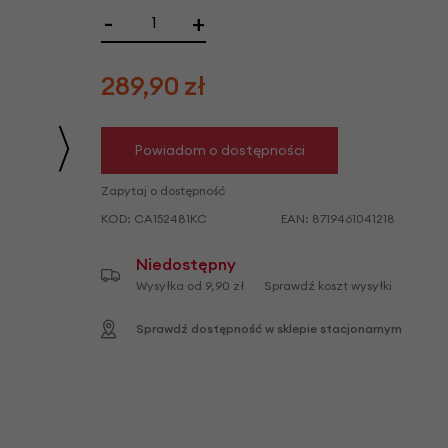
we
-
+
y
289,90
zł
Powiadom o dostępności
Zapytaj o dostępność
KOD:
CA152481KC
EAN:
8719461041218
Niedostępny
Wysyłka od 9,90 zł
Sprawdź koszt wysyłki
Sprawdź dostępność w sklepie stacjonarnym