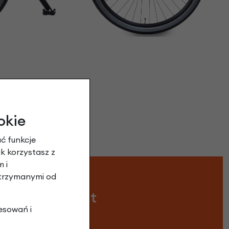
okie
ć funkcje
ak korzystasz z
 i
otrzymanymi od
u - czarny mat
esowań i