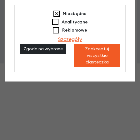
Niezbędne
Analityczne
Reklamowe
Komplet błotników Topeak DeFender XC1 + XC11
Szczegóły
189,90 zł
Zgoda na wybrane
Zaakceptuj
wszystkie
ciasteczka