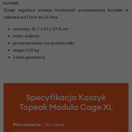
butelek.
Dzięki regulacji istnieje możliwość przewiezienia butelek w
zakresie od 1 litra do 1,5 litra.
wymiary: 10.7 x 9.1 x 37.8 cm
kolor: srebrny
przeznaczenie: na duże butelki
waga: 0,12 kg
2 lata gwarancji
Specyfikacja Koszyk
Topeak Modula Cage XL
Mocowanie:
Na ramę