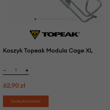
Koszyk Topeak Modula Cage XL
-
+
62,90
zł
Dodaj do koszyka