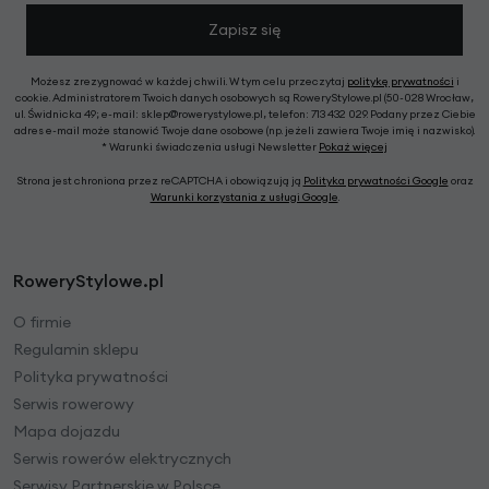
Zapisz się
Możesz zrezygnować w każdej chwili. W tym celu przeczytaj
politykę prywatności
i
cookie. Administratorem Twoich danych osobowych są RoweryStylowe.pl (50-028 Wrocław,
ul. Świdnicka 49; e-mail: sklep@rowerystylowe.pl, telefon: 713 432 029. Podany przez Ciebie
adres e-mail może stanowić Twoje dane osobowe (np. jeżeli zawiera Twoje imię i nazwisko).
* Warunki świadczenia usługi Newsletter
Pokaż więcej
Strona jest chroniona przez reCAPTCHA i obowiązują ją
Polityka prywatności Google
oraz
Warunki korzystania z usługi Google
.
RoweryStylowe.pl
O firmie
Regulamin sklepu
Polityka prywatności
Serwis rowerowy
Mapa dojazdu
Serwis rowerów elektrycznych
Serwisy Partnerskie w Polsce