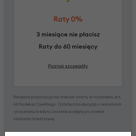
Raty 0%
3 miesiące nie płacisz
Raty do 60 miesięcy
Poznaj szczegóły
Niniejsza propozycja nie stanowi oferty w rozumieniu art.
66 Kodeksu Cywilnego. Ostateczna decyzja o warunkach
i przyznaniu kredytu zostanie podjęta po ocenie
zdolności kredytowej.