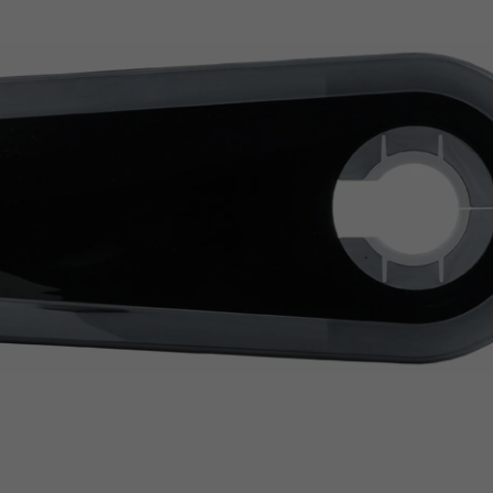
Z
apięcia rowero
Pompki rowerowe
werowe
er Pig
Peruzzo
Gazelle
Pozostałe
N
akrętki i obejm
i:SY
Przerzutki rowerowe
es
Inny
R
owery transportowe - akcesoria
S
akwy i torby rowerowe
Siodełka rowerowe
rowe
Strida - części