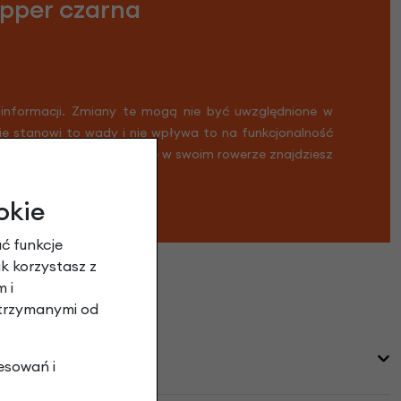
pper czarna
 informacji. Zmiany te mogą nie być uwzględnione w
Nie stanowi to wady i nie wpływa to na funkcjonalność
ykład może się zdarzyć, że w swoim rowerze znajdziesz
okie
ć funkcje
ak korzystasz z
 i
otrzymanymi od
esowań i