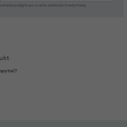
zostanie podjęta po ocenie zdolności kredytowej.
dukt
zapytać?