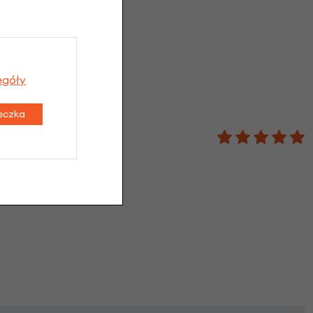
inie
egóły
teczka
gami w piaście Shimano
zamiennik za oryginalną