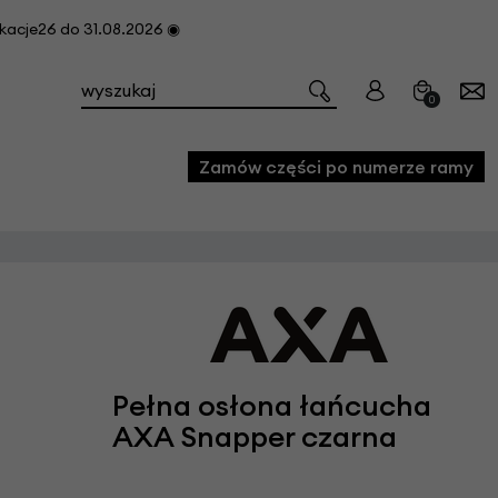
cje26 do 31.08.2026 ◉
0
Zamów części po numerze ramy
e
we
owe
acji i konserwacji roweru
Pełna osłona łańcucha
fon
AXA Snapper czarna
e