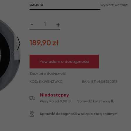
we
czarna
Wybierz wariant
y
-
+
189,90
zł
Powiadom o dostępności
Zapytaj o dostępność
KOD:
KKWSNZWKC
EAN:
8716808520313
Niedostępny
Wysyłka od 9,90 zł
Sprawdź koszt wysyłki
Sprawdź dostępność w sklepie stacjonarnym