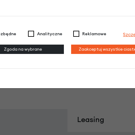
na osłona łańcucha AXA Snapper czarna op
ezbędne
Analityczne
Reklamowe
Szcz
Dodaj opinię
Zgoda na wybrane
Zaakceptuj wszystkie cias
rowerów Batavus Intermezzo i Gazelle Paris obydwa z bie
e leży i świetnie się prezentuje. Sklep poklecił mi ją jako 
 50 zł na sztuce !
Leasing