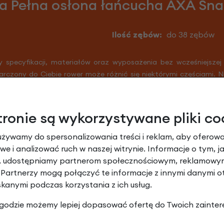
ja Pełna osłona łańcucha AXA Sna
Ilość zębów:
do 38 zębów
y specyfikacji, materiałów oraz wyposażenia bez wcześniejszej
arczony do Ciebie rower może różnić się niektórymi częściami. 
er jest zmontowany nieco inaczej niż podaje specyfikacja. Na prz
r i części zamienne nadal są w wysokiej jakości.
tronie są wykorzystywane pliki co
używamy do spersonalizowania treści i reklam, aby oferowa
e i analizować ruch w naszej witrynie. Informacje o tym, j
y, udostępniamy partnerom społecznościowym, reklamowym
 Partnerzy mogą połączyć te informacje z innymi danymi 
skanymi podczas korzystania z ich usług.
 zgodzie możemy lepiej dopasować ofertę do Twoich zainter