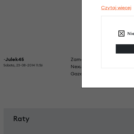
Czytaj więcej
Peł
Ni
~Julek45
Zamówiłem do moich dwóch 
Sobota, 23-08-2014 11:56
Nexus 7. Osłona bardzo dobrz
Gazelle. Oszczedność ponad
Raty