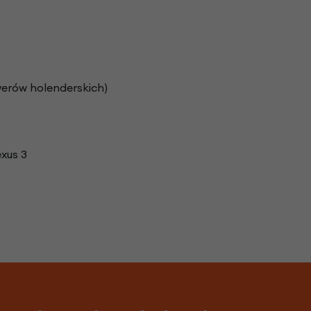
werów holenderskich)
exus 3