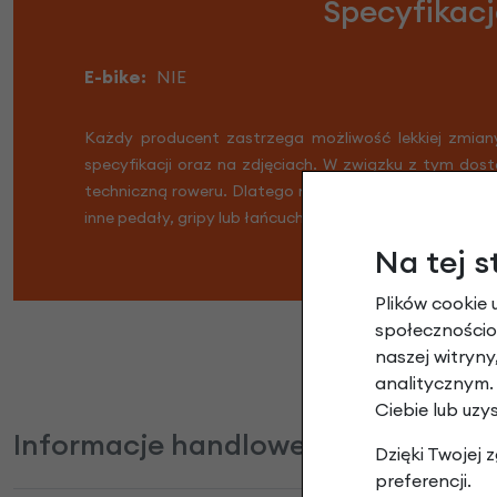
Specyfikac
E-bike:
NIE
Każdy producent zastrzega możliwość lekkiej zmian
specyfikacji oraz na zdjęciach. W związku z tym dost
techniczną roweru. Dlatego możliwe jest, że Twój row
inne pedały, gripy lub łańcuch. Nie martw się, Twój rowe
Na tej s
Plików cookie 
społecznościow
naszej witryn
analitycznym.
Ciebie lub uzy
Informacje handlowe
Dzięki Twojej
preferencji.