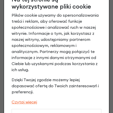
wykorzystywane pliki cookie
Plików cookie używamy do spersonalizowania
Raty 0%
treści i reklam, aby oferować funkcje
społecznościowe i analizować ruch w naszej
3 miesiące nie płacisz
witrynie. Informacje o tym, jak korzystasz z
naszej witryny, udostępniamy partnerom
Raty do 60 miesięcy
społecznościowym, reklamowym i
analitycznym. Partnerzy mogą połączyć te
informacje z innymi danymi otrzymanymi od
Poznaj szczegóły
Ciebie lub uzyskanymi podczas korzystania z
ich usług.
Dzięki Twojej zgodzie możemy lepiej
dopasować ofertę do Twoich zainteresowań i
Niniejsza propozycja nie stanowi oferty w rozumieniu art.
preferencji.
66 Kodeksu Cywilnego. Ostateczna decyzja o warunkach
i przyznaniu kredytu zostanie podjęta po ocenie
Czytaj więcej
zdolności kredytowej.