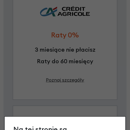
Raty 0%
3 miesiące nie płacisz
Raty do 60 miesięcy
Poznaj szczegóły
Na tej stronie są