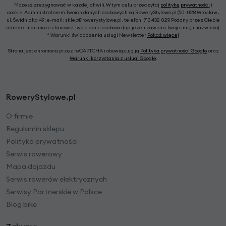
Możesz zrezygnować w każdej chwili. W tym celu przeczytaj
politykę prywatności
i
cookie. Administratorem Twoich danych osobowych są RoweryStylowe.pl (50-028 Wrocław,
ul. Świdnicka 49; e-mail: sklep@rowerystylowe.pl, telefon: 713 432 029. Podany przez Ciebie
adres e-mail może stanowić Twoje dane osobowe (np. jeżeli zawiera Twoje imię i nazwisko).
* Warunki świadczenia usługi Newsletter
Pokaż więcej
Strona jest chroniona przez reCAPTCHA i obowiązują ją
Polityka prywatności Google
oraz
Warunki korzystania z usługi Google
.
RoweryStylowe.pl
O firmie
Regulamin sklepu
Polityka prywatności
Serwis rowerowy
Mapa dojazdu
Serwis rowerów elektrycznych
Serwisy Partnerskie w Polsce
Blog bike