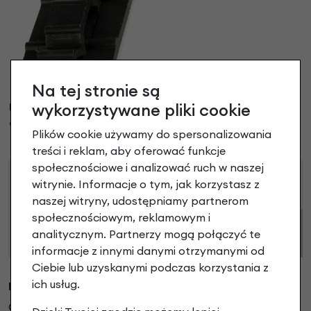
Na tej stronie są
wykorzystywane pliki cookie
Uchwyt samoprzylepny
do osłony koła Batavus
Plików cookie używamy do spersonalizowania
4,90 zł
treści i reklam, aby oferować funkcje
społecznościowe i analizować ruch w naszej
witrynie. Informacje o tym, jak korzystasz z
1
2
3
naszej witryny, udostępniamy partnerom
społecznościowym, reklamowym i
NASTĘPNA
analitycznym. Partnerzy mogą połączyć te
informacje z innymi danymi otrzymanymi od
Ciebie lub uzyskanymi podczas korzystania z
ich usług.
Mocowanie błotnika rowerowego.
Oferujemy akcesoria montażowe do błotników