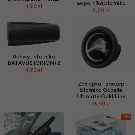
wspornika błotnika
4,90 zł
2,90 zł
Uchwyt błotnika
BATAVUS (ORION) 2
4,90 zł
Zaślepka - zaczep
błotnika Gazelle
Ultimate Gold Line
16,90 zł
-58%