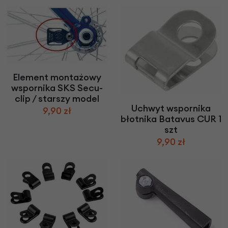
Element montażowy
wspornika SKS Secu-
clip / starszy model
Uchwyt wspornika
9,90 zł
błotnika Batavus CUR 1
szt
9,90 zł