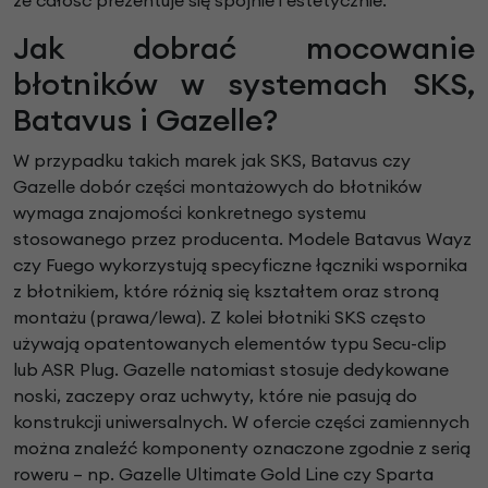
Jak dobrać mocowanie
błotników w systemach SKS,
Batavus i Gazelle?
W przypadku takich marek jak SKS, Batavus czy
Gazelle dobór części montażowych do błotników
wymaga znajomości konkretnego systemu
stosowanego przez producenta. Modele Batavus Wayz
czy Fuego wykorzystują specyficzne łączniki wspornika
z błotnikiem, które różnią się kształtem oraz stroną
montażu (prawa/lewa). Z kolei błotniki SKS często
używają opatentowanych elementów typu Secu-clip
lub ASR Plug. Gazelle natomiast stosuje dedykowane
noski, zaczepy oraz uchwyty, które nie pasują do
konstrukcji uniwersalnych. W ofercie części zamiennych
można znaleźć komponenty oznaczone zgodnie z serią
roweru – np. Gazelle Ultimate Gold Line czy Sparta