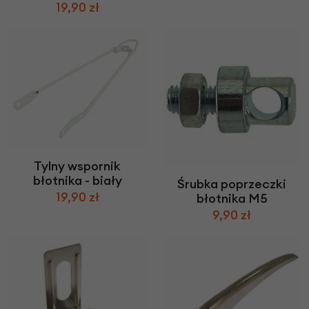
19,90 zł
Tylny wspornik
błotnika - biały
Śrubka poprzeczki
19,90 zł
błotnika M5
9,90 zł