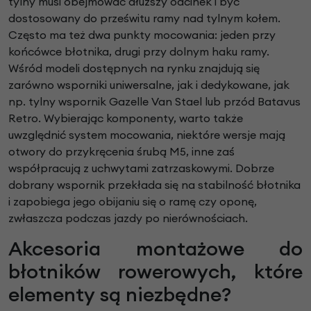
tylny musi obejmować dłuższy odcinek i być
dostosowany do prześwitu ramy nad tylnym kołem.
Często ma też dwa punkty mocowania: jeden przy
końcówce błotnika, drugi przy dolnym haku ramy.
Wśród modeli dostępnych na rynku znajdują się
zarówno wsporniki uniwersalne, jak i dedykowane, jak
np. tylny wspornik Gazelle Van Stael lub przód Batavus
Retro. Wybierając komponenty, warto także
uwzględnić system mocowania, niektóre wersje mają
otwory do przykręcenia śrubą M5, inne zaś
współpracują z uchwytami zatrzaskowymi. Dobrze
dobrany wspornik przekłada się na stabilność błotnika
i zapobiega jego obijaniu się o ramę czy oponę,
zwłaszcza podczas jazdy po nierównościach.
Akcesoria montażowe do
błotników rowerowych, które
elementy są niezbędne?