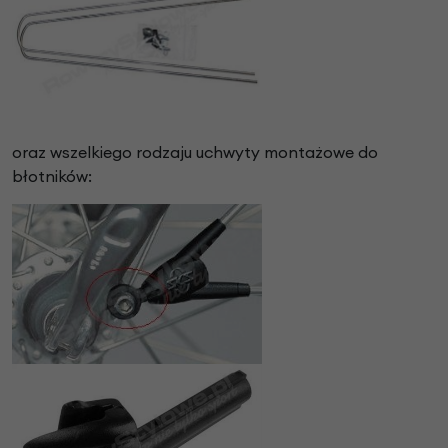
oraz wszelkiego rodzaju uchwyty montażowe do
błotników: