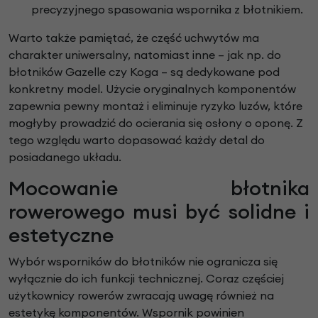
precyzyjnego spasowania wspornika z błotnikiem.
Warto także pamiętać, że część uchwytów ma
charakter uniwersalny, natomiast inne – jak np. do
błotników Gazelle czy Koga – są dedykowane pod
konkretny model. Użycie oryginalnych komponentów
zapewnia pewny montaż i eliminuje ryzyko luzów, które
mogłyby prowadzić do ocierania się osłony o oponę. Z
tego względu warto dopasować każdy detal do
posiadanego układu.
Mocowanie błotnika
rowerowego musi być solidne i
estetyczne
Wybór wsporników do błotników nie ogranicza się
wyłącznie do ich funkcji technicznej. Coraz częściej
użytkownicy rowerów zwracają uwagę również na
estetykę komponentów. Wspornik powinien