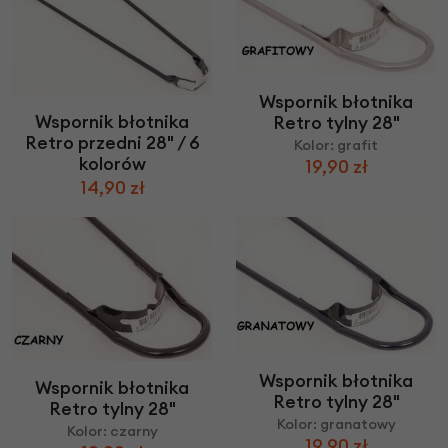
Wspornik błotnika
Wspornik błotnika
Retro tylny 28"
Retro przedni 28" / 6
Kolor: grafit
kolorów
19,90 zł
14,90 zł
Wspornik błotnika
Wspornik błotnika
Retro tylny 28"
Retro tylny 28"
Kolor: granatowy
Kolor: czarny
19,90 zł